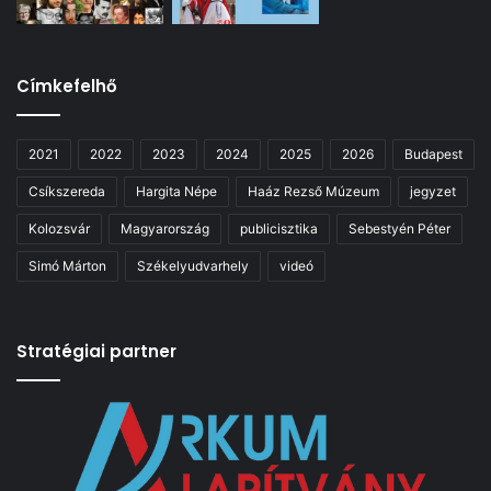
Címkefelhő
2021
2022
2023
2024
2025
2026
Budapest
Csíkszereda
Hargita Népe
Haáz Rezső Múzeum
jegyzet
Kolozsvár
Magyarország
publicisztika
Sebestyén Péter
Simó Márton
Székelyudvarhely
videó
Stratégiai partner