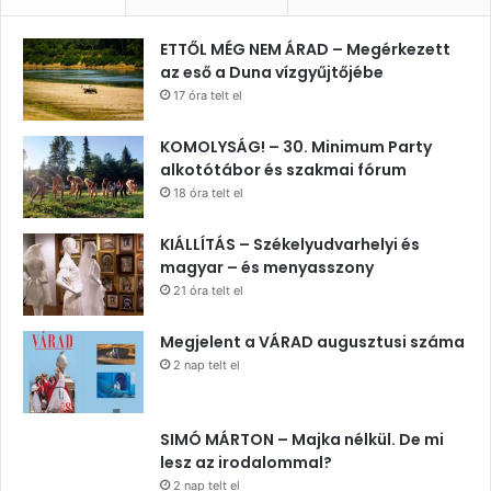
ETTŐL MÉG NEM ÁRAD – Megérkezett
az eső a Duna vízgyűjtőjébe
17 óra telt el
KOMOLYSÁG! – 30. Minimum Party
alkotótábor és szakmai fórum
18 óra telt el
KIÁLLÍTÁS – Székelyudvarhelyi és
magyar – és menyasszony
21 óra telt el
Megjelent a VÁRAD augusztusi száma
2 nap telt el
SIMÓ MÁRTON – Majka nélkül. De mi
lesz az irodalommal?
2 nap telt el