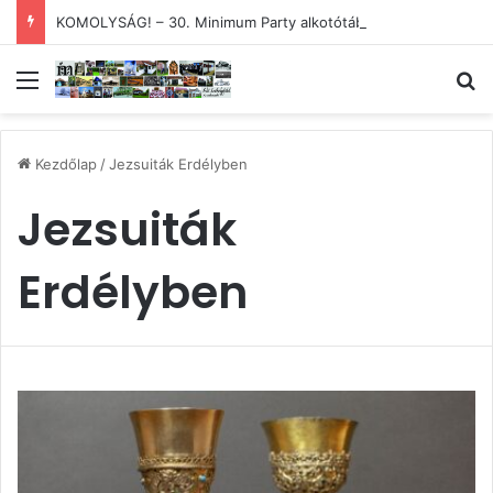
KOMOLYSÁG! – 30. Minimum Party alkotótábor és szakmai fórum
Menü
Ke
Kezdőlap
/
Jezsuiták Erdélyben
Jezsuiták
Erdélyben