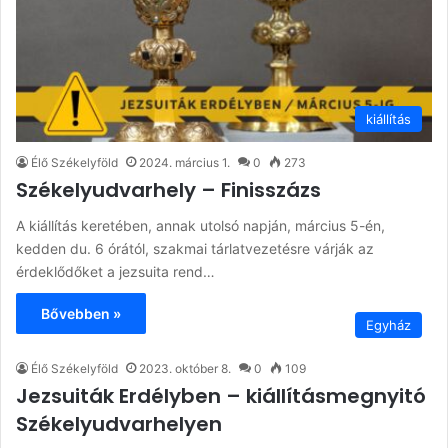
kiállítás
Élő Székelyföld
2024. március 1.
0
273
Székelyudvarhely – Finisszázs
A kiállítás keretében, annak utolsó napján, március 5-én,
kedden du. 6 órától, szakmai tárlatvezetésre várják az
érdeklődőket a jezsuita rend…
Bővebben »
Egyház
Élő Székelyföld
2023. október 8.
0
109
Jezsuiták Erdélyben – kiállításmegnyitó
Székelyudvarhelyen