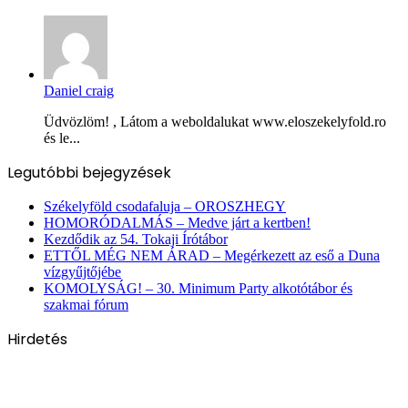
Daniel craig
Üdvözlöm! , Látom a weboldalukat www.eloszekelyfold.ro
és le...
Legutóbbi bejegyzések
Székelyföld csodafaluja – OROSZHEGY
HOMORÓDALMÁS – Medve járt a kertben!
Kezdődik az 54. Tokaji Írótábor
ETTŐL MÉG NEM ÁRAD – Megérkezett az eső a Duna
vízgyűjtőjébe
KOMOLYSÁG! – 30. Minimum Party alkotótábor és
szakmai fórum
Hirdetés