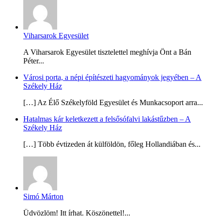
Viharsarok Egyesület
A Viharsarok Egyesület tisztelettel meghívja Önt a Bán
Péter...
Városi porta, a népi építészeti hagyományok jegyében – A
Székely Ház
[…] Az Élő Székelyföld Egyesület és Munkacsoport arra...
Hatalmas kár keletkezett a felsősófalvi lakástűzben – A
Székely Ház
[…] Több évtizeden át külföldön, főleg Hollandiában és...
Simó Márton
Üdvözlöm! Itt írhat. Köszönettel!...