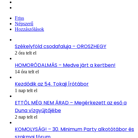
YouTube
Instagram
Friss
Népszerű
Hozzászólások
Székelyföld csodafaluja – OROSZHEGY
2 óra telt el
HOMORÓDALMÁS – Medve járt a kertben!
14 óra telt el
Kezdődik az 54. Tokaji Írótábor
1 nap telt el
ETTŐL MÉG NEM ÁRAD – Megérkezett az eső a
Duna vízgyűjtőjébe
2 nap telt el
KOMOLYSÁG! – 30. Minimum Party alkotótábor és
szakmai fórum