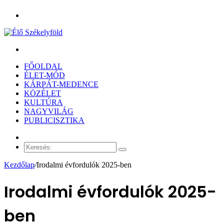
Menü
Keresés:
FŐOLDAL
ÉLET-MÓD
KÁRPÁT-MEDENCE
KÖZÉLET
KULTÚRA
NAGYVILÁG
PUBLICISZTIKA
Véletlen
cikk
Keresés:
Kezdőlap
/
Irodalmi évfordulók 2025-ben
Irodalmi évfordulók 2025-
ben