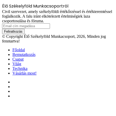
Élő Székelyföld Munkacsoportról
Civil szervezet, amely székelyföldi értékőrzéssel és értékteremtéssel
foglalkozik. A falu iránt elkötelezett értelmiségiek laza
csoportosulása és fóruma.
Email
cím
megadása
© Copyright Élő Székelyföld Munkacsoport, 2026, Minden jog
fenntartva!
Főoldal
Bemutatkozás
Csapat
Világ
Technika
Vásárlás most!
Facebook
X
YouTube
Instagram
'Fel
a
tetejéhez'