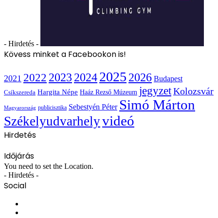
- Hirdetés -
Kövess minket a Facebookon is!
2025
2022
2023
2024
2026
2021
Budapest
jegyzet
Kolozsvár
Hargita Népe
Haáz Rezső Múzeum
Csíkszereda
Simó Márton
Sebestyén Péter
publicisztika
Magyarország
videó
Székelyudvarhely
Hirdetés
Időjárás
You need to set the Location.
- Hirdetés -
Social
Facebook
X