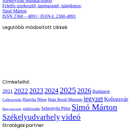
Székelyföld Munkacsoport
Felelős szerkesztő, lapigazgató, tulajdonos:
Simó Márton
ISSN 2360 – 4891 | ISSN-L 2360-4891
Legutóbb módosított cikkek
Címkefelhő
2025
2022
2023
2024
2026
2021
Budapest
jegyzet
Kolozsvár
Hargita Népe
Haáz Rezső Múzeum
Csíkszereda
Simó Márton
Sebestyén Péter
publicisztika
Magyarország
videó
Székelyudvarhely
Stratégiai partner