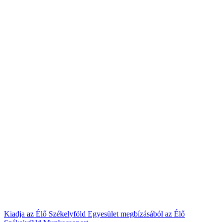
Kiadja az Élő Székelyföld Egyesület megbízásából az Élő