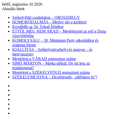
hétfő, augusztus 10 2026
Aktuális hírek
Székelyföld csodafaluja – OROSZHEGY
HOMORÓDALMÁS – Medve járt a kertben!
Kezdődik az 54. Tokaji Írótábor
ETTŐL MÉG NEM ÁRAD – Megérkezett az eső a Duna
vízgyűjtőjébe
KOMOLYSÁG! – 30. Minimum Party alkotótábor és
szakmai fórum
KIÁLLÍTÁS – Székelyudvarhelyi és magyar – és
menyasszony
Megjelent a VÁRAD augusztusi száma
SIMÓ MÁRTON – Majka nélkül. De mi lesz az
irodalommal?
Megjelent a SZÉKELYFÖLD augusztusi száma
SZÉKELYMUZSNA – Dicsértessék, „plébános úr”!
Facebook
X
YouTube
Instagram
Belépés
Véletlen
cikk
Oldalsáv