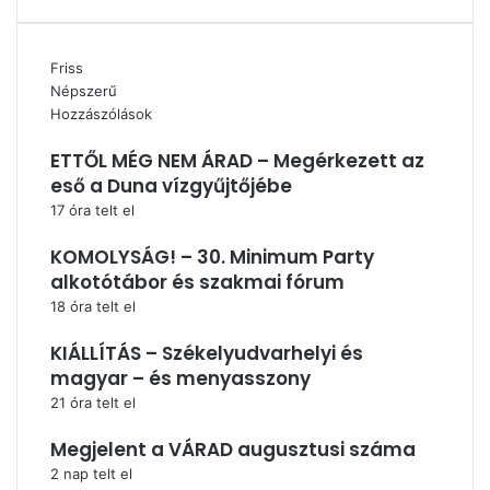
Friss
Népszerű
Hozzászólások
ETTŐL MÉG NEM ÁRAD – Megérkezett az
eső a Duna vízgyűjtőjébe
17 óra telt el
KOMOLYSÁG! – 30. Minimum Party
alkotótábor és szakmai fórum
18 óra telt el
KIÁLLÍTÁS – Székelyudvarhelyi és
magyar – és menyasszony
21 óra telt el
Megjelent a VÁRAD augusztusi száma
2 nap telt el