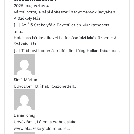
2025. augusztus 4.
Városi porta, a népi építészeti hagyományok jegyében –
A Székely Ház
[…] Az Élő Székelyföld Egyesület és Munkacsoport
arra...
Hatalmas kár keletkezett a felsősófalvi lakástűzben – A
Székely Ház
[…] Több évtizeden át külföldön, főleg Hollandiában és...
Simó Márton
Üdvözlöm! Itt írhat. Köszönettel!...
Daniel craig
Üdvözlöm! , Látom a weboldalukat
www.eloszekelyfold.ro és le...