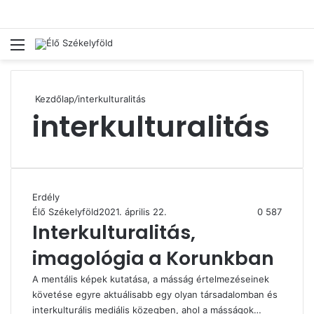
Menü
Ke
Kezdőlap
/
interkulturalitás
interkulturalitás
Erdély
Élő Székelyföld
2021. április 22.
0
587
Interkulturalitás,
imagológia a Korunkban
A mentális képek kutatása, a másság értelmezéseinek
követése egyre aktuálisabb egy olyan társadalomban és
interkulturális mediális közegben, ahol a másságok…