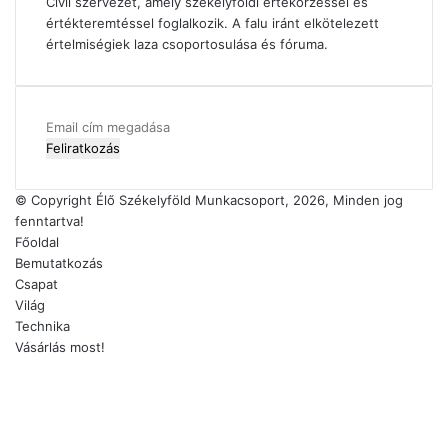
Civil szervezet, amely székelyföldi értékőrzéssel és
értékteremtéssel foglalkozik. A falu iránt elkötelezett
értelmiségiek laza csoportosulása és fóruma.
Email
cím
megadása
© Copyright Élő Székelyföld Munkacsoport, 2026, Minden jog
fenntartva!
Főoldal
Bemutatkozás
Csapat
Világ
Technika
Vásárlás most!
Facebook
X
YouTube
Instagram