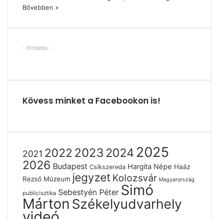
Bővebben »
- Hirdetés -
Kövess minket a Facebookon is!
2025
2022
2023
2024
2021
2026
Budapest
Hargita Népe
Haáz
Csíkszereda
jegyzet
Kolozsvár
Rezső Múzeum
Magyarország
Simó
Sebestyén Péter
publicisztika
Márton
Székelyudvarhely
videó