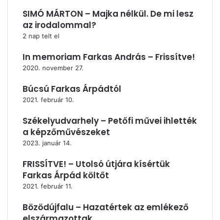
SIMÓ MÁRTON – Majka nélkül. De mi lesz
az irodalommal?
2 nap telt el
In memoriam Farkas András – Frissítve!
2020. november 27.
Búcsú Farkas Árpádtól
2021. február 10.
Székelyudvarhely – Petőfi művei ihlették
a képzőművészeket
2023. január 14.
FRISSÍTVE! – Utolsó útjára kísértük
Farkas Árpád költőt
2021. február 11.
Bözödújfalu – Hazatértek az emlékező
elszármazottak