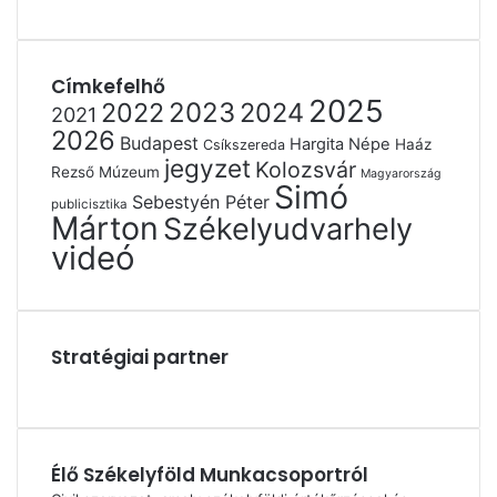
Címkefelhő
2025
2022
2023
2024
2021
2026
Budapest
Hargita Népe
Haáz
Csíkszereda
jegyzet
Kolozsvár
Rezső Múzeum
Magyarország
Simó
Sebestyén Péter
publicisztika
Márton
Székelyudvarhely
videó
Stratégiai partner
Élő Székelyföld Munkacsoportról