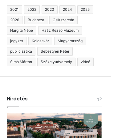
2021
2022
2023
2024
2025
2026
Budapest
Csíkszereda
Hargita Népe
Haáz Rezső Múzeum
jegyzet
Kolozsvár
Magyarország
publicisztika
Sebestyén Péter
Simó Márton
Székelyudvarhely
videó
Hirdetés