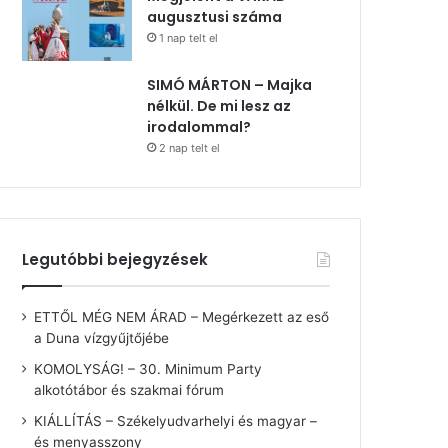
augusztusi száma
1 nap telt el
SIMÓ MÁRTON – Majka
nélkül. De mi lesz az
irodalommal?
2 nap telt el
Legutóbbi bejegyzések
ETTŐL MÉG NEM ÁRAD – Megérkezett az eső
a Duna vízgyűjtőjébe
KOMOLYSÁG! – 30. Minimum Party
alkotótábor és szakmai fórum
KIÁLLÍTÁS – Székelyudvarhelyi és magyar –
és menyasszony