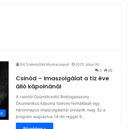
Élő Székelyföld Munkacsoport
2025. július 30.
0
69
Csinód – Imaszolgálat a tíz éve
álló kápolnánál
A csinódi Gyümölcsoltó Boldogasszony
Ökumenikus kápolna tízéves fennállását egy
háromnapos imaszolgálattal ünneplik meg. Ez a
ód
program augusztus 14-én reggel 9…
Bővebben »