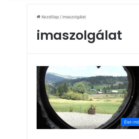
Kezdőlap
/
imaszolgálat
imaszolgálat
Élet-m