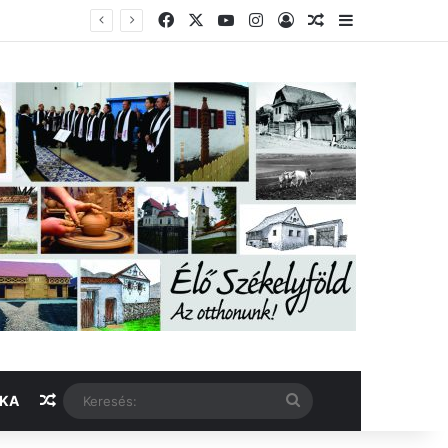
Facebook
X
YouTube
Instagram
Belépés
Véletlen cikk
Oldalsáv
Véletlen cikk
Keresés:
IKA