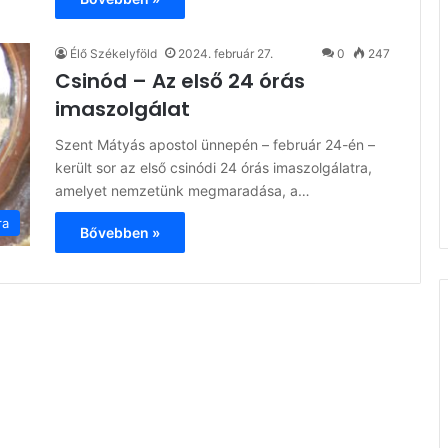
Élő Székelyföld
2024. február 27.
0
247
Csinód – Az első 24 órás
imaszolgálat
Szent Mátyás apostol ünnepén – február 24-én –
került sor az első csinódi 24 órás imaszolgálatra,
amelyet nemzetünk megmaradása, a…
ra
Bővebben »