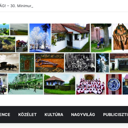
! – 30. Minimum Party alkotótábor és szakmai fórum
ENCE
KÖZÉLET
KULTÚRA
NAGYVILÁG
PUBLICISZT