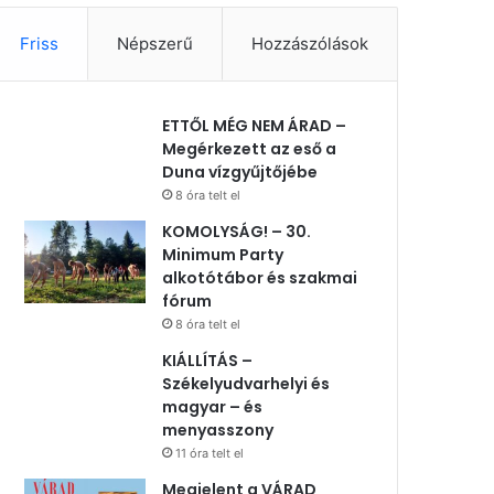
Friss
Népszerű
Hozzászólások
ETTŐL MÉG NEM ÁRAD –
Megérkezett az eső a
Duna vízgyűjtőjébe
8 óra telt el
KOMOLYSÁG! – 30.
Minimum Party
alkotótábor és szakmai
fórum
8 óra telt el
KIÁLLÍTÁS –
Székelyudvarhelyi és
magyar – és
menyasszony
11 óra telt el
Megjelent a VÁRAD