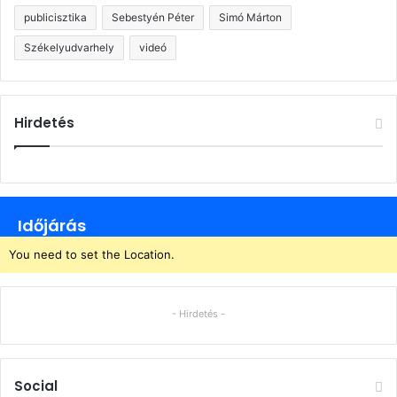
publicisztika
Sebestyén Péter
Simó Márton
Székelyudvarhely
videó
Hirdetés
Időjárás
You need to set the Location.
- Hirdetés -
Social