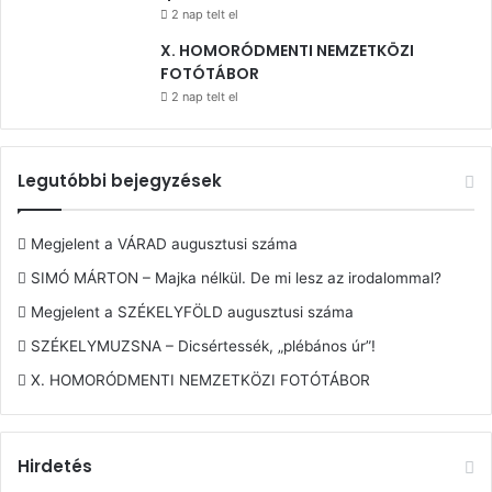
2 nap telt el
X. HOMORÓDMENTI NEMZETKÖZI
FOTÓTÁBOR
2 nap telt el
Legutóbbi bejegyzések
Megjelent a VÁRAD augusztusi száma
SIMÓ MÁRTON – Majka nélkül. De mi lesz az irodalommal?
Megjelent a SZÉKELYFÖLD augusztusi száma
SZÉKELYMUZSNA – Dicsértessék, „plébános úr”!
X. HOMORÓDMENTI NEMZETKÖZI FOTÓTÁBOR
Hirdetés