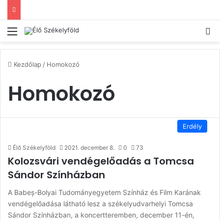
Menü
Ke
Kezdőlap
/
Homokozó
Homokozó
Erdély
Élő Székelyföld
2021. december 8.
0
73
Kolozsvári vendégelőadás a Tomcsa
Sándor Színházban
A Babeș-Bolyai Tudományegyetem Színház és Film Karának
vendégelőadása látható lesz a székelyudvarhelyi Tomcsa
Sándor Színházban, a koncertteremben, december 11-én,