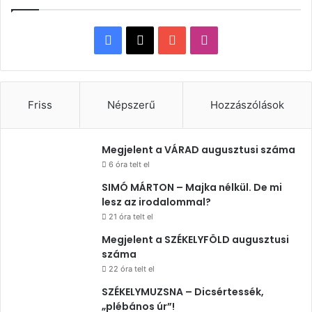
Facebook
X
YouTube
Instagram
Friss
Népszerű
Hozzászólások
Megjelent a VÁRAD augusztusi száma
6 óra telt el
SIMÓ MÁRTON – Majka nélkül. De mi
lesz az irodalommal?
21 óra telt el
Megjelent a SZÉKELYFÖLD augusztusi
száma
22 óra telt el
SZÉKELYMUZSNA – Dicsértessék,
„plébános úr”!