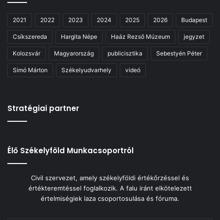
2021
2022
2023
2024
2025
2026
Budapest
Csíkszereda
Hargita Népe
Haáz Rezső Múzeum
jegyzet
Kolozsvár
Magyarország
publicisztika
Sebestyén Péter
Simó Márton
Székelyudvarhely
videó
Stratégiai partner
Élő Székelyföld Munkacsoportról
Civil szervezet, amely székelyföldi értékőrzéssel és
értékteremtéssel foglalkozik. A falu iránt elkötelezett
értelmiségiek laza csoportosulása és fóruma.