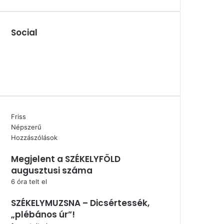
Social
Facebook
X
YouTube
Instagram
Friss
Népszerű
Hozzászólások
Megjelent a SZÉKELYFÖLD
augusztusi száma
6 óra telt el
SZÉKELYMUZSNA – Dicsértessék,
„plébános úr”!