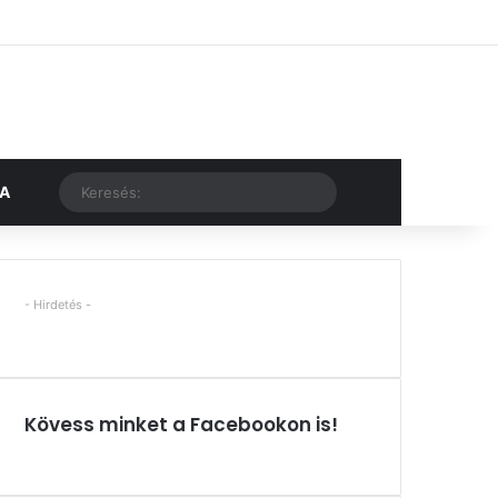
Facebook
X
YouTube
Instagram
Belépés
Véletlen cikk
Oldalsáv
Véletlen cikk
Keresés:
KA
- Hirdetés -
Kövess minket a Facebookon is!