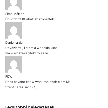
Simó Márton
Üdvözlöm! Itt írhat. Köszönettel!...
Daniel craig
Üdvözlöm! , Látom a weboldalukat
www.eloszekelyfold.ro és le...
RDW
Does anyone know what the choir from Kis
Szent Terez sang? Ș...
Legutóbbi bejegyzések