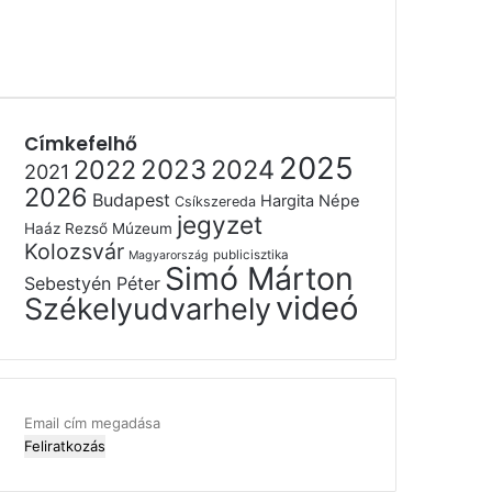
Címkefelhő
2025
2022
2023
2024
2021
2026
Budapest
Hargita Népe
Csíkszereda
jegyzet
Haáz Rezső Múzeum
Kolozsvár
publicisztika
Magyarország
Simó Márton
Sebestyén Péter
videó
Székelyudvarhely
Email
cím
megadása