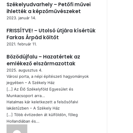
Székelyudvarhely – Petőfi művei
ihlették a képzőművészeket
2023. január 14.
FRISSÍTVE! – Utolsó útjára kísértük
Farkas Árpád költőt
2021. február 11.
Bözödújfalu – Hazatértek az
emlékező elszármazottak
2025. augusztus 4.
Városi porta, a népi építészeti hagyományok
jegyében – A Székely Ház
[…] Az Élő Székelyföld Egyesület és
Munkacsoport arra...
Hatalmas kár keletkezett a felsősófalvi
lakástűzben – A Székely Ház
[…] Több évtizeden át külföldön, főleg
Hollandiában és...