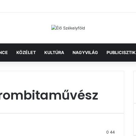
NCE
KÖZÉLET
KULTÚRA
NAGYVILÁG
PUBLICISZTI
trombitaművész
0
44