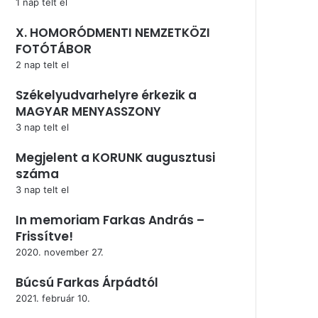
1 nap telt el
X. HOMORÓDMENTI NEMZETKÖZI
FOTÓTÁBOR
2 nap telt el
Székelyudvarhelyre érkezik a
MAGYAR MENYASSZONY
3 nap telt el
Megjelent a KORUNK augusztusi
száma
3 nap telt el
In memoriam Farkas András –
Frissítve!
2020. november 27.
Búcsú Farkas Árpádtól
2021. február 10.