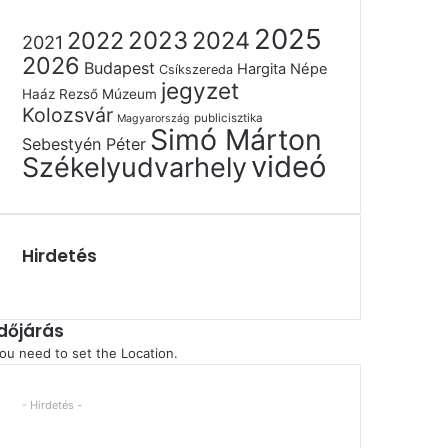
2025
2022
2023
2024
2021
2026
Budapest
Hargita Népe
Csíkszereda
jegyzet
Haáz Rezső Múzeum
Kolozsvár
publicisztika
Magyarország
Simó Márton
Sebestyén Péter
videó
Székelyudvarhely
Hirdetés
Időjárás
ou need to set the Location.
- Hirdetés -