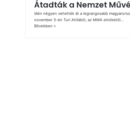
Átadták a Nemzet Művés
Idén négyen vehették át a legrangosabb magyarorsz
november 5-én Turi Attilától, az MMA elnökétől…
Bővebben »