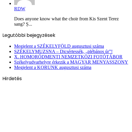
RDW
Does anyone know what the choir from Kis Szent Terez
sang? Ș...
Legutóbbi bejegyzések
Megjelent a SZÉKELYFÖLD augusztusi száma
SZÉKELYMUZSNA – Dicsértessék, „plébános úr”!
X. HOMORÓDMENTI NEMZETKÖZI FOTÓTÁBOR
Székelyudvarhelyre érkezik a MAGYAR MENYASSZONY
Megjelent a KORUNK augusztusi száma
Hirdetés