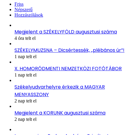
Friss
Népszerű
Hozzászólások
Megjelent a SZÉKELYFÖLD augusztusi száma
4 óra telt el
SZÉKELYMUZSNA – Dicsértessék, „plébános úr”!
1 nap telt el
X. HOMORÓDMENTI NEMZETKÖZI FOTÓTÁBOR
1 nap telt el
Székelyudvarhelyre érkezik a MAGYAR
MENYASSZONY
2 nap telt el
Megjelent a KORUNK augusztusi száma
2 nap telt el