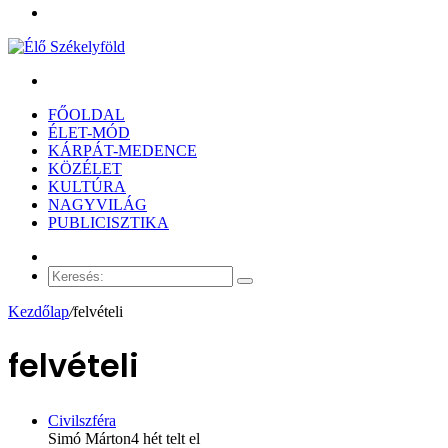
Menü
Keresés:
FŐOLDAL
ÉLET-MÓD
KÁRPÁT-MEDENCE
KÖZÉLET
KULTÚRA
NAGYVILÁG
PUBLICISZTIKA
Véletlen
cikk
Keresés:
Kezdőlap
/
felvételi
felvételi
Civilszféra
Simó Márton
4 hét telt el