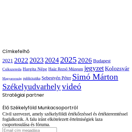
Címkefelhő
2025
2022
2023
2024
2026
2021
Budapest
jegyzet
Kolozsvár
Hargita Népe
Haáz Rezső Múzeum
Csíkszereda
Simó Márton
Sebestyén Péter
publicisztika
Magyarország
videó
Székelyudvarhely
Stratégiai partner
Élő Székelyföld Munkacsoportról
Civil szervezet, amely székelyföldi értékőrzéssel és értékteremtéssel
foglalkozik. A falu iránt elkötelezett értelmiségiek laza
csoportosulása és fóruma.
Email