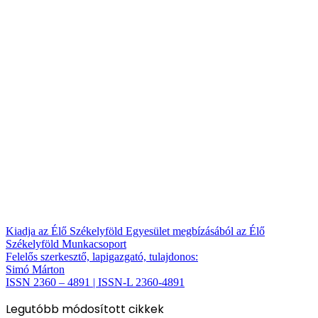
Kiadja az Élő Székelyföld Egyesület megbízásából az Élő
Székelyföld Munkacsoport
Felelős szerkesztő, lapigazgató, tulajdonos:
Simó Márton
ISSN 2360 – 4891 | ISSN-L 2360-4891
Legutóbb módosított cikkek