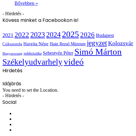
Bővebben »
- Hirdetés -
Kövess minket a Facebookon is!
2025
2022
2023
2024
2026
2021
Budapest
jegyzet
Kolozsvár
Hargita Népe
Haáz Rezső Múzeum
Csíkszereda
Simó Márton
Sebestyén Péter
publicisztika
Magyarország
videó
Székelyudvarhely
Hirdetés
Időjárás
You need to set the Location.
- Hirdetés -
Social
Facebook
X
YouTube
Instagram