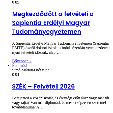
0
85
Megkezdődött a felvételi a
Sapientia Erdélyi Magyar
Tudományegyetemen
A Sapientia Erdélyi Magyar Tudományegyetemen (Sapientia
EMTE) ősztől doktori iskola is indul. Szerdán vette kezdetét a
nyári felvételi időszak, alap-…
Bővebben »
Élet-mód
Simó Márton
4 hét telt el
0
94
SZÉK – Felvételi 2026
Befejezted a középiskolát, és érettségi előtt állsz vagy már túl
vagy rajta? Van már diplomád, és mesterképzésen szeretnél
továbbtanulni? A…