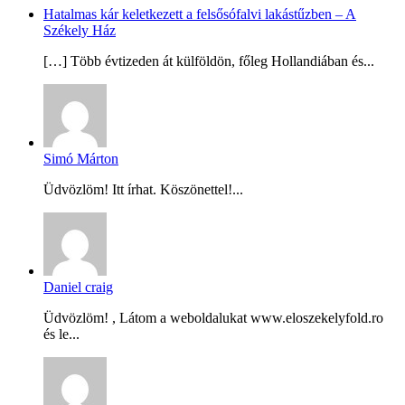
Hatalmas kár keletkezett a felsősófalvi lakástűzben – A
Székely Ház
[…] Több évtizeden át külföldön, főleg Hollandiában és...
Simó Márton
Üdvözlöm! Itt írhat. Köszönettel!...
Daniel craig
Üdvözlöm! , Látom a weboldalukat www.eloszekelyfold.ro
és le...