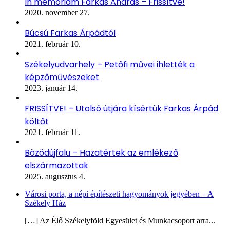
In memoriam Farkas András – Frissítve!
2020. november 27.
Búcsú Farkas Árpádtól
2021. február 10.
Székelyudvarhely – Petőfi művei ihlették a
képzőművészeket
2023. január 14.
FRISSÍTVE! – Utolsó útjára kísértük Farkas Árpád
költőt
2021. február 11.
Bözödújfalu – Hazatértek az emlékező
elszármazottak
2025. augusztus 4.
Városi porta, a népi építészeti hagyományok jegyében – A
Székely Ház
[…] Az Élő Székelyföld Egyesület és Munkacsoport arra...