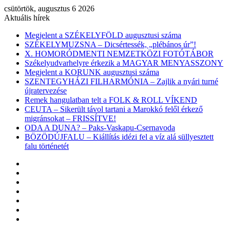
csütörtök, augusztus 6 2026
Aktuális hírek
Megjelent a SZÉKELYFÖLD augusztusi száma
SZÉKELYMUZSNA – Dicsértessék, „plébános úr”!
X. HOMORÓDMENTI NEMZETKÖZI FOTÓTÁBOR
Székelyudvarhelyre érkezik a MAGYAR MENYASSZONY
Megjelent a KORUNK augusztusi száma
SZENTEGYHÁZI FILHARMÓNIA – Zajlik a nyári turné
újratervezése
Remek hangulatban telt a FOLK & ROLL VÍKEND
CEUTA – Sikerült távol tartani a Marokkó felől érkező
migránsokat – FRISSÍTVE!
ODA A DUNA? – Paks-Vaskapu-Csernavoda
BÖZÖDÚJFALU – Kiállítás idézi fel a víz alá süllyesztett
falu történetét
Facebook
X
YouTube
Instagram
Belépés
Véletlen
cikk
Oldalsáv