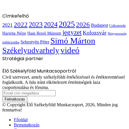
Címkefelhő
2025
2022
2023
2024
2026
2021
Budapest
Csíkszereda
jegyzet
Kolozsvár
Hargita Népe
Haáz Rezső Múzeum
Magyarország
Simó Márton
Sebestyén Péter
publicisztika
videó
Székelyudvarhely
Stratégiai partner
Élő Székelyföld Munkacsoportról
Civil szervezet, amely székelyföldi értékőrzéssel és értékteremtéssel
foglalkozik. A falu iránt elkötelezett értelmiségiek laza
csoportosulása és fóruma.
Email
cím
megadása
© Copyright Élő Székelyföld Munkacsoport, 2026, Minden jog
fenntartva!
Főoldal
Bemutatkozás