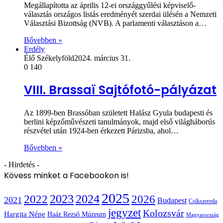
Megállapította az április 12-ei országgyűlési képviselő-
választás országos listás eredményét szerdai ülésén a Nemzeti
Választási Bizottság (NVB). A parlamenti választáson a…
Bővebben »
Erdély
Élő Székelyföld
2024. március 31.
0
140
VIII. Brassaï Sajtófotó-pályázat
Az 1899-ben Brassóban született Halász Gyula budapesti és
berlini képzőművészeti tanulmányok, majd első világháborús
részvétel után 1924-ben érkezett Párizsba, ahol…
Bővebben »
- Hirdetés -
Kövess minket a Facebookon is!
2025
2022
2023
2024
2026
2021
Budapest
Csíkszereda
jegyzet
Kolozsvár
Hargita Népe
Haáz Rezső Múzeum
Magyarország