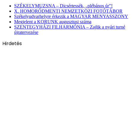
SZÉKELYMUZSNA – Dicsértessék, „plébános úr”!
X. HOMORÓDMENTI NEMZETKÖZI FOTÓTÁBOR
Székelyudvarhelyre érkezik a MAGYAR MENYASSZONY
Megjelent a KORUNK augusztusi száma
SZENTEGYHÁZI FILHARMÓNIA – Zajlik a nyári turné
újratervezése
Hirdetés