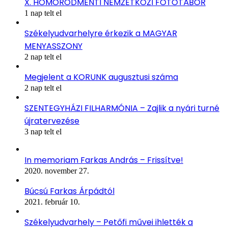
X. HOMORÓDMENTI NEMZETKÖZI FOTÓTÁBOR
1 nap telt el
Székelyudvarhelyre érkezik a MAGYAR
MENYASSZONY
2 nap telt el
Megjelent a KORUNK augusztusi száma
2 nap telt el
SZENTEGYHÁZI FILHARMÓNIA – Zajlik a nyári turné
újratervezése
3 nap telt el
In memoriam Farkas András – Frissítve!
2020. november 27.
Búcsú Farkas Árpádtól
2021. február 10.
Székelyudvarhely – Petőfi művei ihlették a