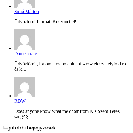
Simó Márton
Üdvözlöm! Itt írhat. Köszönettel!...
Daniel craig
Üdvözlöm! , Látom a weboldalukat www.eloszekelyfold.ro
és le...
RDW
Does anyone know what the choir from Kis Szent Terez
sang? Ș...
Legutóbbi bejegyzések