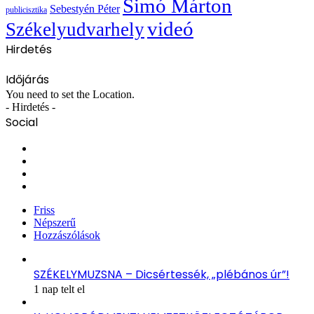
Simó Márton
Sebestyén Péter
publicisztika
videó
Székelyudvarhely
Hirdetés
Időjárás
You need to set the Location.
- Hirdetés -
Social
Facebook
X
YouTube
Instagram
Friss
Népszerű
Hozzászólások
SZÉKELYMUZSNA – Dicsértessék, „plébános úr”!
1 nap telt el