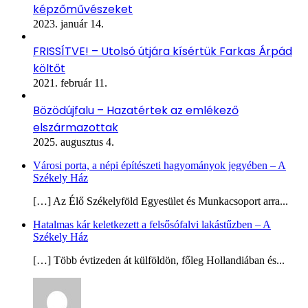
képzőművészeket
2023. január 14.
FRISSÍTVE! – Utolsó útjára kísértük Farkas Árpád
költőt
2021. február 11.
Bözödújfalu – Hazatértek az emlékező
elszármazottak
2025. augusztus 4.
Városi porta, a népi építészeti hagyományok jegyében – A
Székely Ház
[…] Az Élő Székelyföld Egyesület és Munkacsoport arra...
Hatalmas kár keletkezett a felsősófalvi lakástűzben – A
Székely Ház
[…] Több évtizeden át külföldön, főleg Hollandiában és...