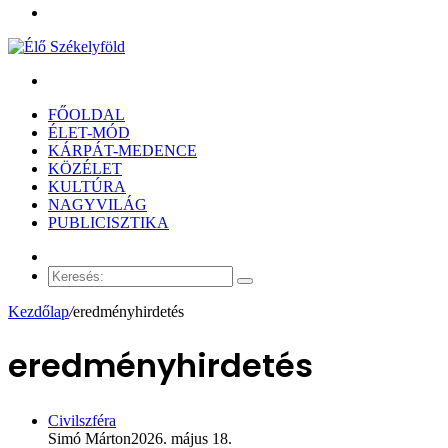
Menü
Keresés:
FŐOLDAL
ÉLET-MÓD
KÁRPÁT-MEDENCE
KÖZÉLET
KULTÚRA
NAGYVILÁG
PUBLICISZTIKA
Véletlen
cikk
Keresés:
Kezdőlap
/
eredményhirdetés
eredményhirdetés
Civilszféra
Simó Márton
2026. május 18.