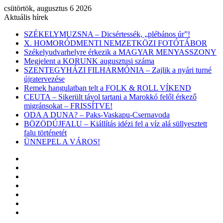
csütörtök, augusztus 6 2026
Aktuális hírek
SZÉKELYMUZSNA – Dicsértessék, „plébános úr”!
X. HOMORÓDMENTI NEMZETKÖZI FOTÓTÁBOR
Székelyudvarhelyre érkezik a MAGYAR MENYASSZONY
Megjelent a KORUNK augusztusi száma
SZENTEGYHÁZI FILHARMÓNIA – Zajlik a nyári turné
újratervezése
Remek hangulatban telt a FOLK & ROLL VÍKEND
CEUTA – Sikerült távol tartani a Marokkó felől érkező
migránsokat – FRISSÍTVE!
ODA A DUNA? – Paks-Vaskapu-Csernavoda
BÖZÖDÚJFALU – Kiállítás idézi fel a víz alá süllyesztett
falu történetét
ÜNNEPEL A VÁROS!
Facebook
X
YouTube
Instagram
Belépés
Véletlen
cikk
Oldalsáv