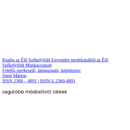
Kiadja az Élő Székelyföld Egyesület megbízásából az Élő
Székelyföld Munkacsoport
Felelős szerkesztő, lapigazgató, tulajdonos:
Simó Márton
ISSN 2360 – 4891 | ISSN-L 2360-4891
Legutóbb módosított cikkek