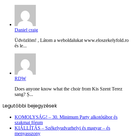
Daniel craig
Üdvözlöm! , Látom a weboldalukat www.eloszekelyfold.ro
és le...
RDW
Does anyone know what the choir from Kis Szent Terez
sang? Ș...
Legutóbbi bejegyzések
KOMOLYSÁG! – 30. Minimum Party alkotótábor és
szakmai fórum
KIÁLLÍTÁS – Székelyudvarhelyi és magyar – és
menyasszony