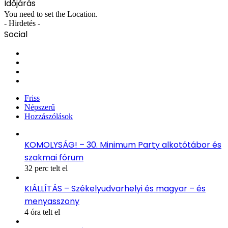
Időjárás
You need to set the Location.
- Hirdetés -
Social
Facebook
X
YouTube
Instagram
Friss
Népszerű
Hozzászólások
KOMOLYSÁG! – 30. Minimum Party alkotótábor és
szakmai fórum
32 perc telt el
KIÁLLÍTÁS – Székelyudvarhelyi és magyar – és
menyasszony
4 óra telt el