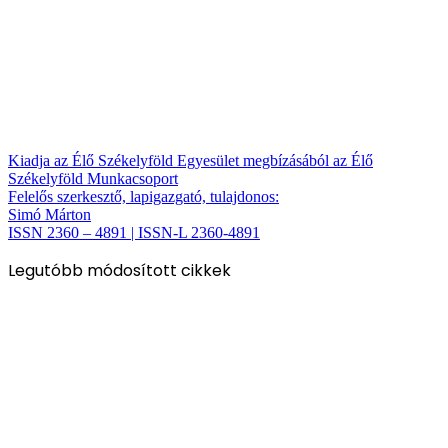
Kiadja az Élő Székelyföld Egyesület megbízásából az Élő
Székelyföld Munkacsoport
Felelős szerkesztő, lapigazgató, tulajdonos:
Simó Márton
ISSN 2360 – 4891 | ISSN-L 2360-4891
Legutóbb módosított cikkek