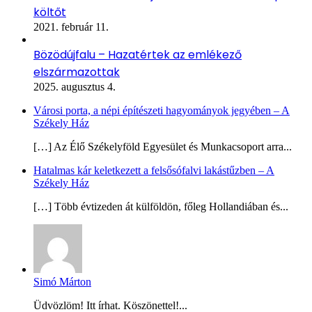
költőt
2021. február 11.
Bözödújfalu – Hazatértek az emlékező
elszármazottak
2025. augusztus 4.
Városi porta, a népi építészeti hagyományok jegyében – A
Székely Ház
[…] Az Élő Székelyföld Egyesület és Munkacsoport arra...
Hatalmas kár keletkezett a felsősófalvi lakástűzben – A
Székely Ház
[…] Több évtizeden át külföldön, főleg Hollandiában és...
Simó Márton
Üdvözlöm! Itt írhat. Köszönettel!...