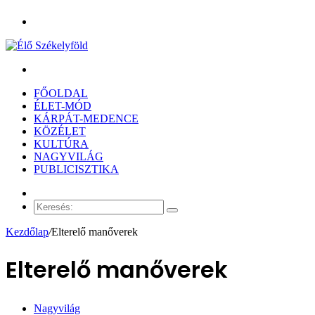
Menü
Keresés:
FŐOLDAL
ÉLET-MÓD
KÁRPÁT-MEDENCE
KÖZÉLET
KULTÚRA
NAGYVILÁG
PUBLICISZTIKA
Véletlen
cikk
Keresés:
Kezdőlap
/
Elterelő manőverek
Elterelő manőverek
Nagyvilág