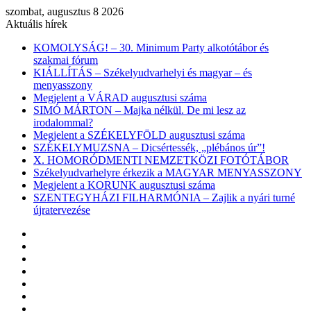
szombat, augusztus 8 2026
Aktuális hírek
KOMOLYSÁG! – 30. Minimum Party alkotótábor és
szakmai fórum
KIÁLLÍTÁS – Székelyudvarhelyi és magyar – és
menyasszony
Megjelent a VÁRAD augusztusi száma
SIMÓ MÁRTON – Majka nélkül. De mi lesz az
irodalommal?
Megjelent a SZÉKELYFÖLD augusztusi száma
SZÉKELYMUZSNA – Dicsértessék, „plébános úr”!
X. HOMORÓDMENTI NEMZETKÖZI FOTÓTÁBOR
Székelyudvarhelyre érkezik a MAGYAR MENYASSZONY
Megjelent a KORUNK augusztusi száma
SZENTEGYHÁZI FILHARMÓNIA – Zajlik a nyári turné
újratervezése
Facebook
X
YouTube
Instagram
Belépés
Véletlen
cikk
Oldalsáv