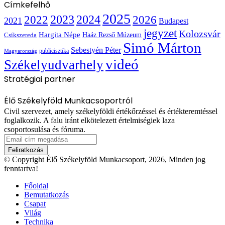
Címkefelhő
2025
2022
2023
2024
2026
2021
Budapest
jegyzet
Kolozsvár
Hargita Népe
Haáz Rezső Múzeum
Csíkszereda
Simó Márton
Sebestyén Péter
publicisztika
Magyarország
videó
Székelyudvarhely
Stratégiai partner
Élő Székelyföld Munkacsoportról
Civil szervezet, amely székelyföldi értékőrzéssel és értékteremtéssel
foglalkozik. A falu iránt elkötelezett értelmiségiek laza
csoportosulása és fóruma.
Email
cím
megadása
© Copyright Élő Székelyföld Munkacsoport, 2026, Minden jog
fenntartva!
Főoldal
Bemutatkozás
Csapat
Világ
Technika