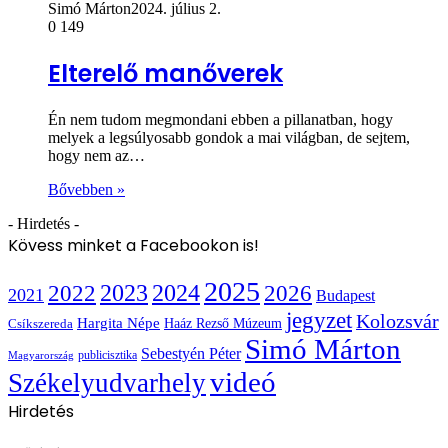
Simó Márton
2024. július 2.
0
149
Elterelő manőverek
Én nem tudom megmondani ebben a pillanatban, hogy
melyek a legsúlyosabb gondok a mai világban, de sejtem,
hogy nem az…
Bővebben »
- Hirdetés -
Kövess minket a Facebookon is!
2025
2022
2023
2024
2026
2021
Budapest
jegyzet
Kolozsvár
Hargita Népe
Haáz Rezső Múzeum
Csíkszereda
Simó Márton
Sebestyén Péter
publicisztika
Magyarország
videó
Székelyudvarhely
Hirdetés