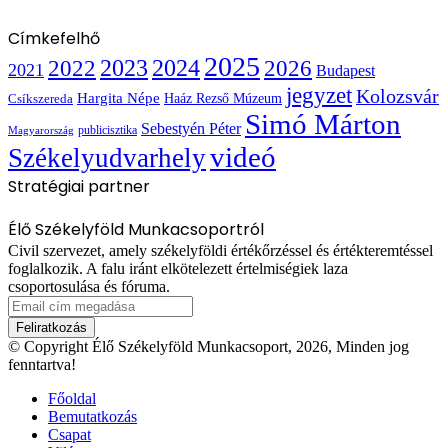
Címkefelhő
2025
2022
2023
2024
2026
2021
Budapest
jegyzet
Kolozsvár
Hargita Népe
Haáz Rezső Múzeum
Csíkszereda
Simó Márton
Sebestyén Péter
publicisztika
Magyarország
videó
Székelyudvarhely
Stratégiai partner
Élő Székelyföld Munkacsoportról
Civil szervezet, amely székelyföldi értékőrzéssel és értékteremtéssel
foglalkozik. A falu iránt elkötelezett értelmiségiek laza
csoportosulása és fóruma.
Email
cím
megadása
© Copyright Élő Székelyföld Munkacsoport, 2026, Minden jog
fenntartva!
Főoldal
Bemutatkozás
Csapat