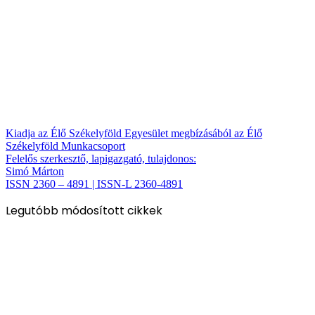
Kiadja az Élő Székelyföld Egyesület megbízásából az Élő
Székelyföld Munkacsoport
Felelős szerkesztő, lapigazgató, tulajdonos:
Simó Márton
ISSN 2360 – 4891 | ISSN-L 2360-4891
Legutóbb módosított cikkek