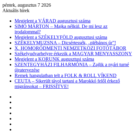
péntek, augusztus 7 2026
Aktuális hírek
Megjelent a VÁRAD augusztusi száma
SIMÓ MÁRTON – Majka nélkül. De mi lesz az
irodalommal?
Megjelent a SZÉKELYFÖLD augusztusi száma
SZÉKELYMUZSNA – Dicsértessék, „plébános úr”!
X. HOMORÓDMENTI NEMZETKÖZI FOTÓTÁBOR
Székelyudvarhelyre érkezik a MAGYAR MENYASSZONY
Megjelent a KORUNK augusztusi száma
SZENTEGYHÁZI FILHARMÓNIA – Zajlik a nyári turné
újratervezése
Remek hangulatban telt a FOLK & ROLL VÍKEND
CEUTA – Sikerült távol tartani a Marokkó felől érkező
migránsokat – FRISSÍTVE!
Facebook
X
YouTube
Instagram
Belépés
Véletlen
cikk
Oldalsáv