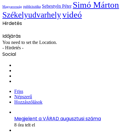
Simó Márton
Sebestyén Péter
publicisztika
Magyarország
videó
Székelyudvarhely
Hirdetés
Időjárás
You need to set the Location.
- Hirdetés -
Social
Facebook
X
YouTube
Instagram
Friss
Népszerű
Hozzászólások
Megjelent a VÁRAD augusztusi száma
8 óra telt el