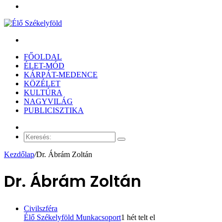
Menü
Keresés:
FŐOLDAL
ÉLET-MÓD
KÁRPÁT-MEDENCE
KÖZÉLET
KULTÚRA
NAGYVILÁG
PUBLICISZTIKA
Véletlen
cikk
Keresés:
Kezdőlap
/
Dr. Ábrám Zoltán
Dr. Ábrám Zoltán
Civilszféra
Élő Székelyföld Munkacsoport
1 hét telt el