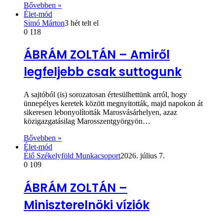
Bővebben »
Élet-mód
Simó Márton
3 hét telt el
0
118
ÁBRÁM ZOLTÁN – Amiről
legfeljebb csak suttogunk
A sajtóból (is) sorozatosan értesülhettünk arról, hogy
ünnepélyes keretek között megnyitották, majd napokon át
sikeresen lebonyolították Marosvásárhelyen, azaz
közigazgatásilag Marosszentgyörgyön…
Bővebben »
Élet-mód
Élő Székelyföld Munkacsoport
2026. július 7.
0
109
ÁBRÁM ZOLTÁN –
Miniszterelnöki víziók