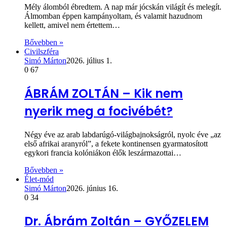
Mély álomból ébredtem. A nap már jócskán világít és melegít.
Álmomban éppen kampányoltam, és valamit hazudnom
kellett, amivel nem értettem…
Bővebben »
Civilszféra
Simó Márton
2026. július 1.
0
67
ÁBRÁM ZOLTÁN – Kik nem
nyerik meg a focivébét?
Négy éve az arab labdarúgó-világbajnokságról, nyolc éve „az
első afrikai aranyról”, a fekete kontinensen gyarmatosított
egykori francia kolóniákon élők leszármazottai…
Bővebben »
Élet-mód
Simó Márton
2026. június 16.
0
34
Dr. Ábrám Zoltán – GYŐZELEM