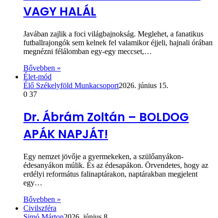
VAGY HALÁL
Javában zajlik a foci világbajnokság. Meglehet, a fanatikus
futballrajongók sem kelnek fel valamikor éjjeli, hajnali órában
megnézni félálomban egy-egy meccset,…
Bővebben »
Élet-mód
Élő Székelyföld Munkacsoport
2026. június 15.
0
37
Dr. Ábrám Zoltán – BOLDOG
APÁK NAPJÁT!
Egy nemzet jövője a gyermekeken, a szülőanyákon-
édesanyákon múlik. És az édesapákon. Örvendetes, hogy az
erdélyi református falinaptárakon, naptárakban megjelent
egy…
Bővebben »
Civilszféra
Simó Márton
2026. június 8.