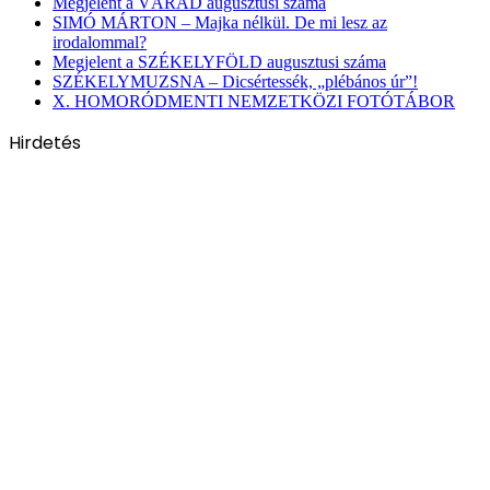
Megjelent a VÁRAD augusztusi száma
SIMÓ MÁRTON – Majka nélkül. De mi lesz az
irodalommal?
Megjelent a SZÉKELYFÖLD augusztusi száma
SZÉKELYMUZSNA – Dicsértessék, „plébános úr”!
X. HOMORÓDMENTI NEMZETKÖZI FOTÓTÁBOR
Hirdetés