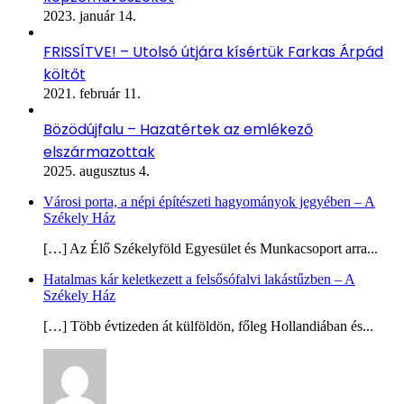
2023. január 14.
FRISSÍTVE! – Utolsó útjára kísértük Farkas Árpád
költőt
2021. február 11.
Bözödújfalu – Hazatértek az emlékező
elszármazottak
2025. augusztus 4.
Városi porta, a népi építészeti hagyományok jegyében – A
Székely Ház
[…] Az Élő Székelyföld Egyesület és Munkacsoport arra...
Hatalmas kár keletkezett a felsősófalvi lakástűzben – A
Székely Ház
[…] Több évtizeden át külföldön, főleg Hollandiában és...