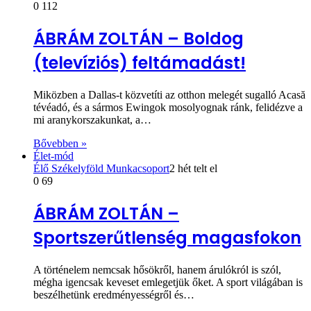
0
112
ÁBRÁM ZOLTÁN – Boldog
(televíziós) feltámadást!
Miközben a Dallas-t közvetíti az otthon melegét sugalló Acasă
tévéadó, és a sármos Ewingok mosolyognak ránk, felidézve a
mi aranykorszakunkat, a…
Bővebben »
Élet-mód
Élő Székelyföld Munkacsoport
2 hét telt el
0
69
ÁBRÁM ZOLTÁN –
Sportszerűtlenség magasfokon
A történelem nemcsak hősökről, hanem árulókról is szól,
mégha igencsak keveset emlegetjük őket. A sport világában is
beszélhetünk eredményességről és…