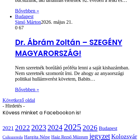
búcsúzunk, aki tartalmas életének 92. évében a lelki és…
Bővebben »
Budapest
Simó Márton
2026. május 21.
0
67
Dr. Ábrám Zoltán – SZEGÉNY
MAGYARORSZÁG!
Nem szeretnék borúlátó próféta lenni a saját kishazámban.
Nem szeretnék szomorút írni. De ahogy az anyaországi
politikai hullámverést követem, Babits…
Bővebben »
Következő oldal
- Hirdetés -
Kövess minket a Facebookon is!
2025
2022
2023
2024
2026
2021
Budapest
jegyzet
Kolozsvár
Hargita Népe
Haáz Rezső Múzeum
Csíkszereda