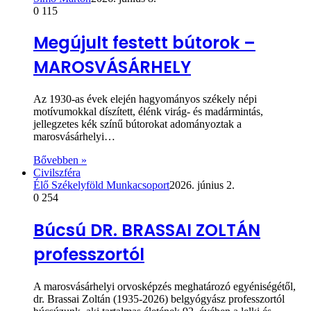
0
115
Megújult festett bútorok –
MAROSVÁSÁRHELY
Az 1930-as évek elején hagyományos székely népi
motívumokkal díszített, élénk virág- és madármintás,
jellegzetes kék színű bútorokat adományoztak a
marosvásárhelyi…
Bővebben »
Civilszféra
Élő Székelyföld Munkacsoport
2026. június 2.
0
254
Búcsú DR. BRASSAI ZOLTÁN
professzortól
A marosvásárhelyi orvosképzés meghatározó egyéniségétől,
dr. Brassai Zoltán (1935-2026) belgyógyász professzortól