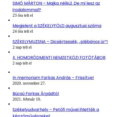
SIMÓ MÁRTON – Majka nélkül. De mi lesz az
irodalommal?
23 óra telt el
Megjelent a SZÉKELYFÖLD augusztusi száma
24 óra telt el
SZÉKELYMUZSNA – Dicsértessék, „plébános úr”!
2 nap telt el
X. HOMORÓDMENTI NEMZETKÖZI FOTÓTÁBOR
2 nap telt el
In memoriam Farkas András – Frissítve!
2020. november 27.
Búcsú Farkas Árpádtól
2021. február 10.
Székelyudvarhely – Petőfi művei ihlették a
képzőművészeket