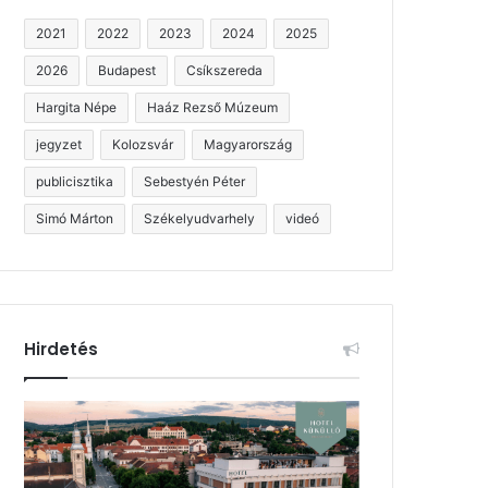
2021
2022
2023
2024
2025
2026
Budapest
Csíkszereda
Hargita Népe
Haáz Rezső Múzeum
jegyzet
Kolozsvár
Magyarország
publicisztika
Sebestyén Péter
Simó Márton
Székelyudvarhely
videó
Hirdetés