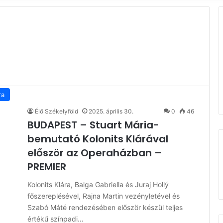
ra
Élő Székelyföld
2025. április 30.
0
46
BUDAPEST – Stuart Mária-
bemutató Kolonits Klárával
először az Operaházban –
PREMIER
Kolonits Klára, Balga Gabriella és Juraj Hollý
főszereplésével, Rajna Martin vezényletével és
Szabó Máté rendezésében először készül teljes
értékű színpadi…