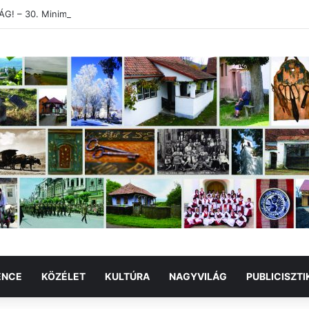
! – 30. Minimum Party alkotótábor és szakmai fórum
ENCE
KÖZÉLET
KULTÚRA
NAGYVILÁG
PUBLICISZTI