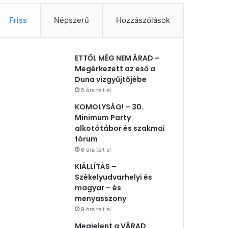
Friss
Népszerű
Hozzászólások
ETTŐL MÉG NEM ÁRAD –
Megérkezett az eső a
Duna vízgyűjtőjébe
5 óra telt el
KOMOLYSÁG! – 30.
Minimum Party
alkotótábor és szakmai
fórum
6 óra telt el
KIÁLLÍTÁS –
Székelyudvarhelyi és
magyar – és
menyasszony
9 óra telt el
Megjelent a VÁRAD