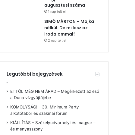
augusztusi száma
1 nap telt el
SIMÓ MÁRTON – Majka
nélkül. De mi lesz az
irodalommal?
2 nap telt el
Legutóbbi bejegyzések
ETTŐL MÉG NEM ÁRAD – Megérkezett az eső
a Duna vízgyűjtőjébe
KOMOLYSÁG! – 30. Minimum Party
alkotótábor és szakmai fórum
KIÁLLÍTÁS – Székelyudvarhelyi és magyar –
és menyasszony