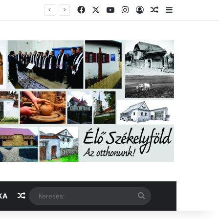
Facebook
X
YouTube
Instagram
Belépés
Véletlen cikk
Oldalsáv
Véletlen cikk
Keresés:
KA