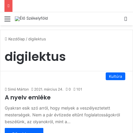
Menü
Ke
Kezdőlap
/
digilektus
digilektus
Kultúra
Simó Márton
2021. március 24.
0
101
A nyelv emléke
Gyakran esik szó arról, hogy melyek a veszélyeztetett
mesterségek. Nem a pár évtizede eltűnt foglalatosságokról
beszélünk, az olyanokról, mint a…