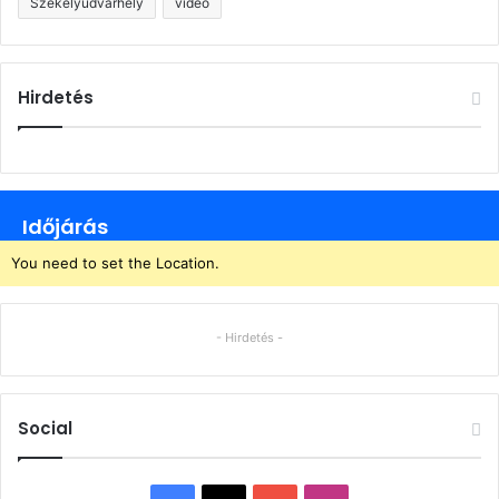
Székelyudvarhely
videó
Hirdetés
Időjárás
You need to set the Location.
- Hirdetés -
Social