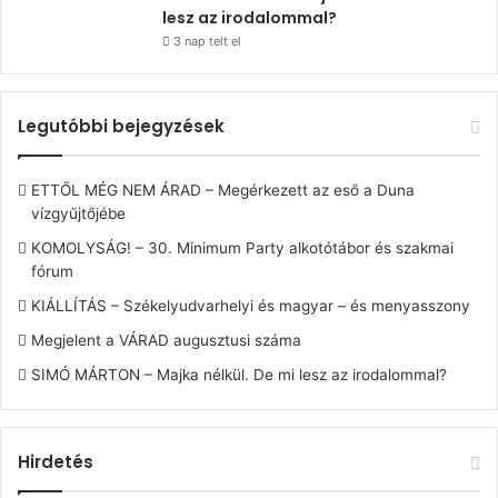
lesz az irodalommal?
3 nap telt el
Legutóbbi bejegyzések
ETTŐL MÉG NEM ÁRAD – Megérkezett az eső a Duna
vízgyűjtőjébe
KOMOLYSÁG! – 30. Minimum Party alkotótábor és szakmai
fórum
KIÁLLÍTÁS – Székelyudvarhelyi és magyar – és menyasszony
Megjelent a VÁRAD augusztusi száma
SIMÓ MÁRTON – Majka nélkül. De mi lesz az irodalommal?
Hirdetés