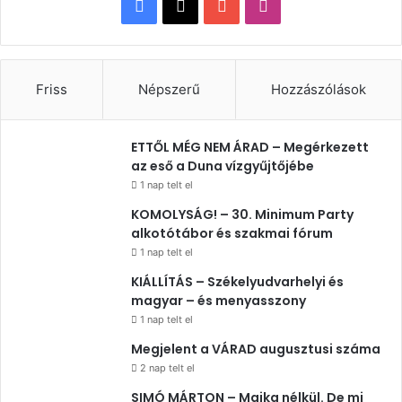
Facebook
X
YouTube
Instagram
Friss
Népszerű
Hozzászólások
ETTŐL MÉG NEM ÁRAD – Megérkezett
az eső a Duna vízgyűjtőjébe
1 nap telt el
KOMOLYSÁG! – 30. Minimum Party
alkotótábor és szakmai fórum
1 nap telt el
KIÁLLÍTÁS – Székelyudvarhelyi és
magyar – és menyasszony
1 nap telt el
Megjelent a VÁRAD augusztusi száma
2 nap telt el
SIMÓ MÁRTON – Majka nélkül. De mi