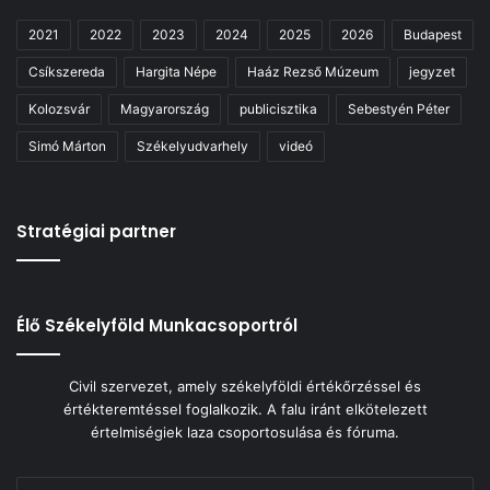
2021
2022
2023
2024
2025
2026
Budapest
Csíkszereda
Hargita Népe
Haáz Rezső Múzeum
jegyzet
Kolozsvár
Magyarország
publicisztika
Sebestyén Péter
Simó Márton
Székelyudvarhely
videó
Stratégiai partner
Élő Székelyföld Munkacsoportról
Civil szervezet, amely székelyföldi értékőrzéssel és
értékteremtéssel foglalkozik. A falu iránt elkötelezett
értelmiségiek laza csoportosulása és fóruma.
Email