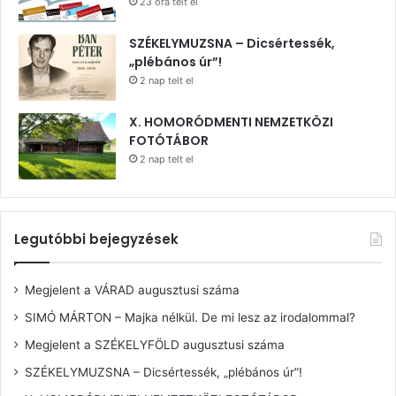
23 óra telt el
SZÉKELYMUZSNA – Dicsértessék,
„plébános úr”!
2 nap telt el
X. HOMORÓDMENTI NEMZETKÖZI
FOTÓTÁBOR
2 nap telt el
Legutóbbi bejegyzések
Megjelent a VÁRAD augusztusi száma
SIMÓ MÁRTON – Majka nélkül. De mi lesz az irodalommal?
Megjelent a SZÉKELYFÖLD augusztusi száma
SZÉKELYMUZSNA – Dicsértessék, „plébános úr”!