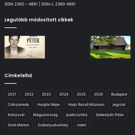
ISSN 2360 – 4891 | ISSN-L 2360-4891
Legutóbb módosított cikkek
Címkefelhő
2021
2022
2023
2024
2025
2026
Budapest
Csíkszereda
Hargita Népe
Haáz Rezső Múzeum
jegyzet
Kolozsvár
Magyarország
publicisztika
Sebestyén Péter
Simó Márton
Székelyudvarhely
videó