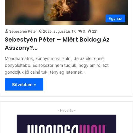
Egyház
Sebestyén Péter
2025. augusztus 17.
0
221
Sebestyén Péter – Miért Boldog Az
Asszony?…
Mondhatnátok, könnyű moralizálni, de az élet ennél
bonyolultabb. És sokszor nem tudjuk, hogy amiről azt
gondoljuk jól csináltuk, tényleg Istennek…
Bővebben »
- Hirdetés -