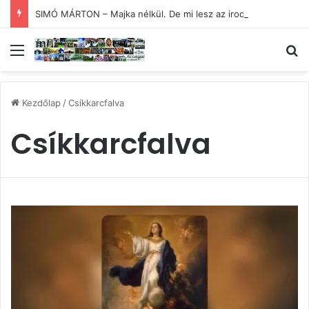
SIMÓ MÁRTON – Majka nélkül. De mi lesz az irodalommal?
Menü
Ke
Kezdőlap
/
Csíkkarcfalva
Csíkkarcfalva