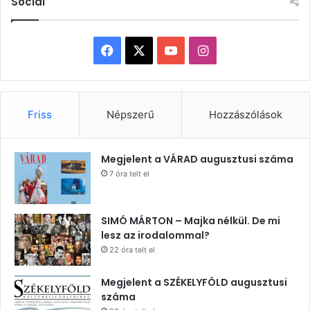
Social
Facebook
X
YouTube
Instagram
Friss
Népszerű
Hozzászólások
Megjelent a VÁRAD augusztusi száma
7 óra telt el
SIMÓ MÁRTON – Majka nélkül. De mi
lesz az irodalommal?
22 óra telt el
Megjelent a SZÉKELYFÖLD augusztusi
száma