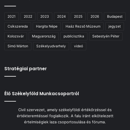
2021
2022
2023
2024
2025
2026
Budapest
Csíkszereda
Hargita Népe
Haáz Rezső Múzeum
jegyzet
Kolozsvár
Magyarország
publicisztika
Sebestyén Péter
Simó Márton
Székelyudvarhely
videó
Stratégiai partner
Élő Székelyföld Munkacsoportról
Civil szervezet, amely székelyföldi értékőrzéssel és
értékteremtéssel foglalkozik. A falu iránt elkötelezett
értelmiségiek laza csoportosulása és fóruma.