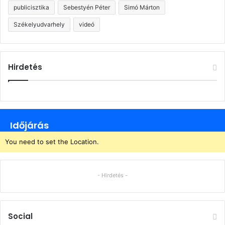
publicisztika
Sebestyén Péter
Simó Márton
Székelyudvarhely
videó
Hirdetés
Időjárás
You need to set the Location.
- Hirdetés -
Social