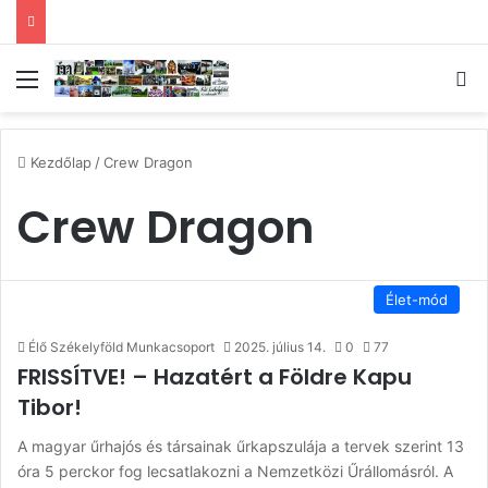
Menü
Ke
Kezdőlap
/
Crew Dragon
Crew Dragon
Élet-mód
Élő Székelyföld Munkacsoport
2025. július 14.
0
77
FRISSÍTVE! – Hazatért a Földre Kapu
Tibor!
A magyar űrhajós és társainak űrkapszulája a tervek szerint 13
óra 5 perckor fog lecsatlakozni a Nemzetközi Űrállomásról. A