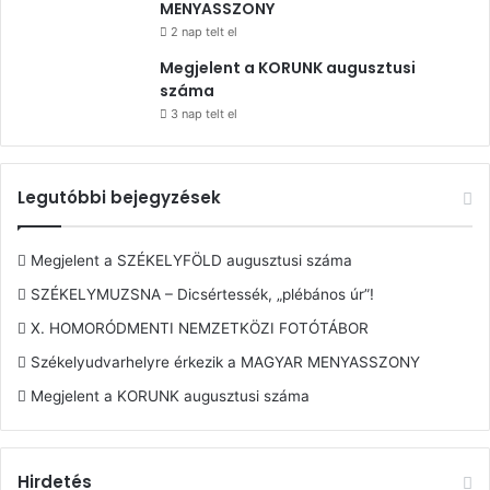
MENYASSZONY
2 nap telt el
Megjelent a KORUNK augusztusi
száma
3 nap telt el
Legutóbbi bejegyzések
Megjelent a SZÉKELYFÖLD augusztusi száma
SZÉKELYMUZSNA – Dicsértessék, „plébános úr”!
X. HOMORÓDMENTI NEMZETKÖZI FOTÓTÁBOR
Székelyudvarhelyre érkezik a MAGYAR MENYASSZONY
Megjelent a KORUNK augusztusi száma
Hirdetés