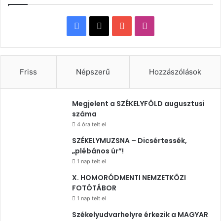
Facebook
X
YouTube
Instagram
Friss
Népszerű
Hozzászólások
Megjelent a SZÉKELYFÖLD augusztusi
száma
4 óra telt el
SZÉKELYMUZSNA – Dicsértessék,
„plébános úr”!
1 nap telt el
X. HOMORÓDMENTI NEMZETKÖZI
FOTÓTÁBOR
1 nap telt el
Székelyudvarhelyre érkezik a MAGYAR