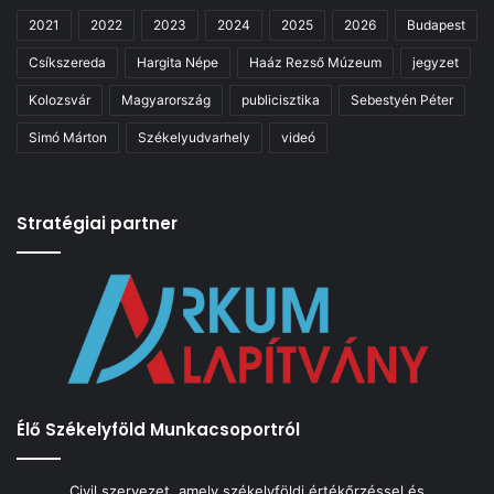
2021
2022
2023
2024
2025
2026
Budapest
Csíkszereda
Hargita Népe
Haáz Rezső Múzeum
jegyzet
Kolozsvár
Magyarország
publicisztika
Sebestyén Péter
Simó Márton
Székelyudvarhely
videó
Stratégiai partner
Élő Székelyföld Munkacsoportról
Civil szervezet, amely székelyföldi értékőrzéssel és