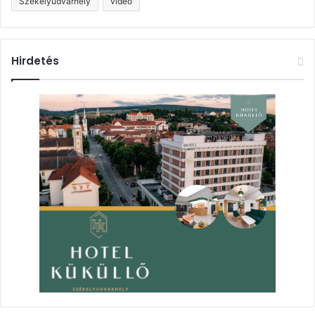
Székelyudvarhely
videó
Hirdetés