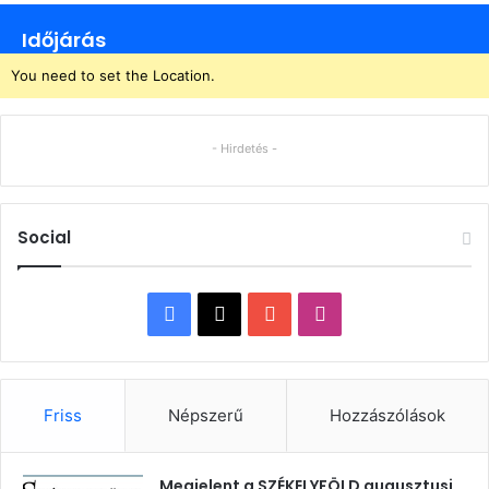
Időjárás
You need to set the Location.
- Hirdetés -
Social
Facebook
X
YouTube
Instagram
Friss
Népszerű
Hozzászólások
Megjelent a SZÉKELYFÖLD augusztusi