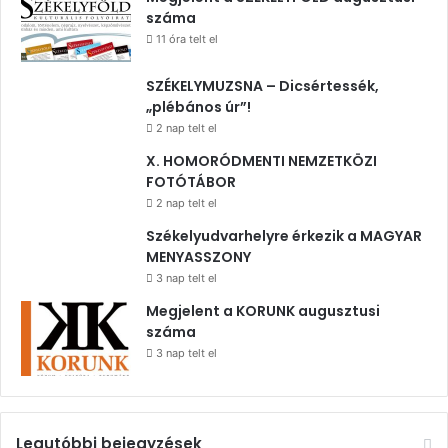
száma
11 óra telt el
SZÉKELYMUZSNA – Dicsértessék,
„plébános úr”!
2 nap telt el
X. HOMORÓDMENTI NEMZETKÖZI
FOTÓTÁBOR
2 nap telt el
Székelyudvarhelyre érkezik a MAGYAR
MENYASSZONY
3 nap telt el
Megjelent a KORUNK augusztusi
száma
3 nap telt el
Legutóbbi bejegyzések