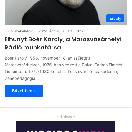
Erdély
Élő Székelyföld
2024. április 16.
0
179
Elhunyt Boér Károly, a Marosvásárhelyi
Rádió munkatársa
Boér Károly 1956. november 18-án született
Marosvásárhelyen, 1975-ben végzett a Bolyai Farkas Elméleti
Líceumban. 1977-1980 között a Kolozsvári Zeneakadémia,
Zenepedagógia…
Bővebben »
- Hirdetés -