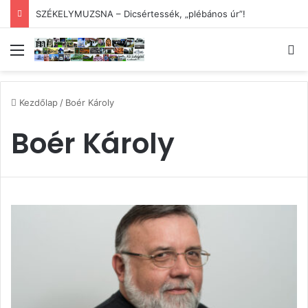
SZÉKELYMUZSNA – Dicsértessék, „plébános úr”!
Menü
Ke
Kezdőlap
/
Boér Károly
Boér Károly