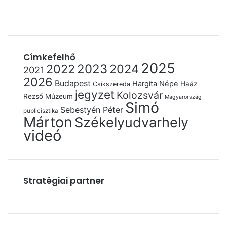
Címkefelhő
2025
2022
2023
2024
2021
2026
Budapest
Hargita Népe
Haáz
Csíkszereda
jegyzet
Kolozsvár
Rezső Múzeum
Magyarország
Simó
Sebestyén Péter
publicisztika
Márton
Székelyudvarhely
videó
Stratégiai partner