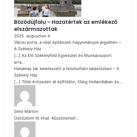
Bözödújfalu – Hazatértek az emlékező
elszármazottak
2025. augusztus 4.
Városi porta, a népi építészeti hagyományok jegyében –
A Székely Ház
[…] Az Élő Székelyföld Egyesület és Munkacsoport
arra...
Hatalmas kár keletkezett a felsősófalvi lakástűzben – A
Székely Ház
[…] Több évtizeden át külföldön, főleg Hollandiában és...
Simó Márton
Üdvözlöm! Itt írhat. Köszönettel!...