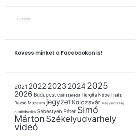
- Hirdetés -
Kövess minket a Facebookon is!
2025
2022
2023
2024
2021
2026
Budapest
Hargita Népe
Haáz
Csíkszereda
jegyzet
Kolozsvár
Rezső Múzeum
Magyarország
Simó
Sebestyén Péter
publicisztika
Márton
Székelyudvarhely
videó