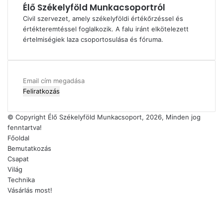
Élő Székelyföld Munkacsoportról
Civil szervezet, amely székelyföldi értékőrzéssel és
értékteremtéssel foglalkozik. A falu iránt elkötelezett
értelmiségiek laza csoportosulása és fóruma.
Email
cím
megadása
© Copyright Élő Székelyföld Munkacsoport, 2026, Minden jog
fenntartva!
Főoldal
Bemutatkozás
Csapat
Világ
Technika
Vásárlás most!
Facebook
X
YouTube