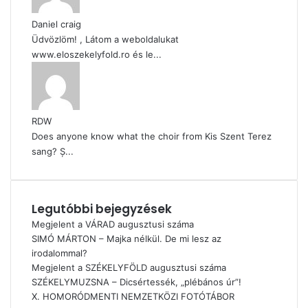
Daniel craig
Üdvözlöm! , Látom a weboldalukat
www.eloszekelyfold.ro és le...
RDW
Does anyone know what the choir from Kis Szent Terez
sang? Ș...
Legutóbbi bejegyzések
Megjelent a VÁRAD augusztusi száma
SIMÓ MÁRTON – Majka nélkül. De mi lesz az
irodalommal?
Megjelent a SZÉKELYFÖLD augusztusi száma
SZÉKELYMUZSNA – Dicsértessék, „plébános úr”!
X. HOMORÓDMENTI NEMZETKÖZI FOTÓTÁBOR