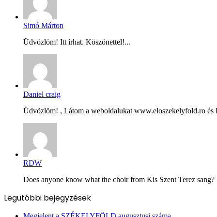
Simó Márton
Üdvözlöm! Itt írhat. Köszönettel!...
Daniel craig
Üdvözlöm! , Látom a weboldalukat www.eloszekelyfold.ro és le
RDW
Does anyone know what the choir from Kis Szent Terez sang? Ș
Legutóbbi bejegyzések
Megjelent a SZÉKELYFÖLD augusztusi száma