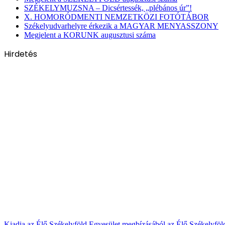
SZÉKELYMUZSNA – Dicsértessék, „plébános úr”!
X. HOMORÓDMENTI NEMZETKÖZI FOTÓTÁBOR
Székelyudvarhelyre érkezik a MAGYAR MENYASSZONY
Megjelent a KORUNK augusztusi száma
Hirdetés
Kiadja az Élő Székelyföld Egyesület megbízásából az Élő Székelyfö