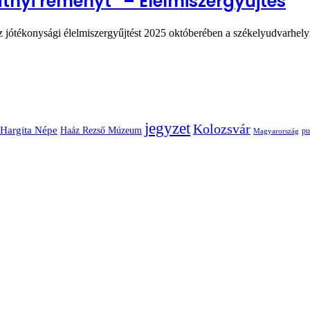
atnyi reményt” – Élelmiszergyűjtés
ez jótékonysági élelmiszergyűjtést 2025 októberében a székelyudvarhe
jegyzet
Kolozsvár
Hargita Népe
Haáz Rezső Múzeum
pu
Magyarország