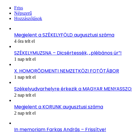
Friss
Népszerű
Hozzászólások
Megjelent a SZÉKELYFÖLD augusztusi száma
4 óra telt el
SZÉKELYMUZSNA – Dicsértessék, „plébános úr”!
1 nap telt el
X. HOMORÓDMENTI NEMZETKÖZI FOTÓTÁBOR
1 nap telt el
Székelyudvarhelyre érkezik a MAGYAR MENYASSZ
2 nap telt el
Megjelent a KORUNK augusztusi száma
2 nap telt el
In memoriam Farkas András – Frissítve!