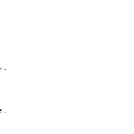
...
...