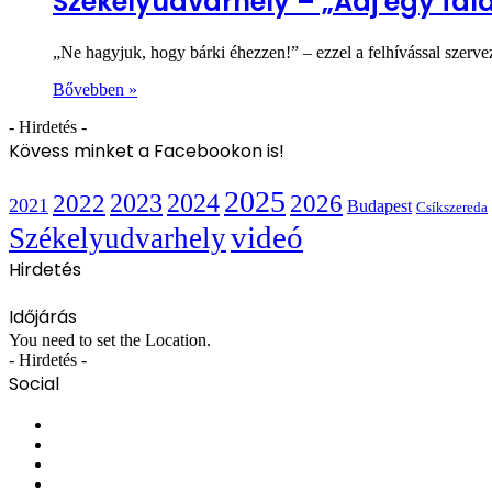
Székelyudvarhely – „Adj egy fal
„Ne hagyjuk, hogy bárki éhezzen!” – ezzel a felhívással szerv
Bővebben »
- Hirdetés -
Kövess minket a Facebookon is!
2025
2022
2023
2024
2026
2021
Budapest
Csíkszereda
videó
Székelyudvarhely
Hirdetés
Időjárás
You need to set the Location.
- Hirdetés -
Social
Facebook
X
YouTube
Instagram