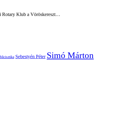
lyi Rotary Klub a Vöröskereszt…
Simó Márton
Sebestyén Péter
blicisztika