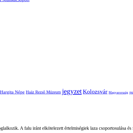
jegyzet
Kolozsvár
Hargita Népe
Haáz Rezső Múzeum
pu
Magyarország
glalkozik. A falu iránt elkötelezett értelmiségiek laza csoportosulása és