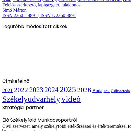
Felelős szerkesztő, lapigazgató, tulajdonos:
Simó Márton
ISSN 2360 – 4891 | ISSN-L 2360-4891
Legutóbb módosított cikkek
Címkefelhő
2025
2022
2023
2024
2026
2021
Budapest
Csíkszereda
videó
Székelyudvarhely
Stratégiai partner
Élő Székelyföld Munkacsoportról
Civil szervezet, amely székelyföldi értékőrzéssel és értékteremtéssel fo