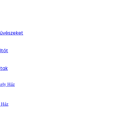
művészeket
ltőt
ttak
kely Ház
y Ház