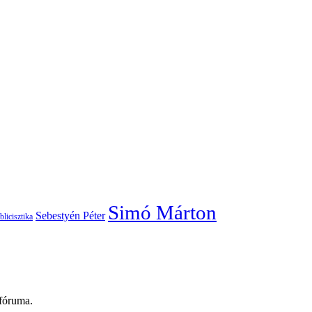
Simó Márton
Sebestyén Péter
blicisztika
 fóruma.