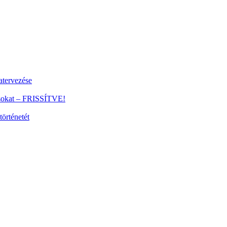
tervezése
ánsokat – FRISSÍTVE!
történetét