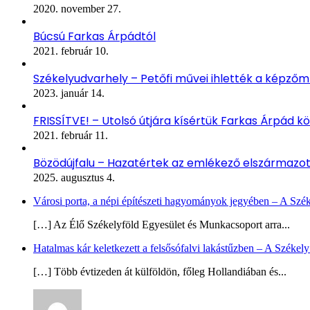
2020. november 27.
Búcsú Farkas Árpádtól
2021. február 10.
Székelyudvarhely – Petőfi művei ihlették a képző
2023. január 14.
FRISSÍTVE! – Utolsó útjára kísértük Farkas Árpád kö
2021. február 11.
Bözödújfalu – Hazatértek az emlékező elszármazo
2025. augusztus 4.
Városi porta, a népi építészeti hagyományok jegyében – A Szé
[…] Az Élő Székelyföld Egyesület és Munkacsoport arra...
Hatalmas kár keletkezett a felsősófalvi lakástűzben – A Székel
[…] Több évtizeden át külföldön, főleg Hollandiában és...