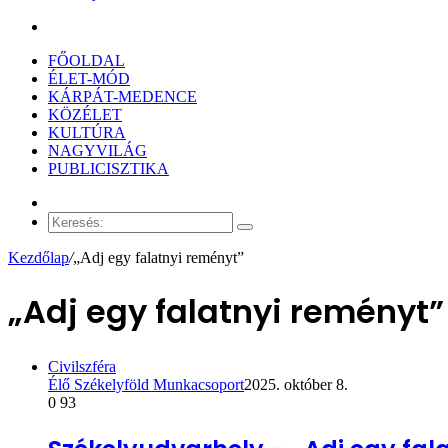
Keresés:
FŐOLDAL
ÉLET-MÓD
KÁRPÁT-MEDENCE
KÖZÉLET
KULTÚRA
NAGYVILÁG
PUBLICISZTIKA
Véletlen
cikk
Keresés:
Kezdőlap
/
„Adj egy falatnyi reményt”
„Adj egy falatnyi reményt”
Civilszféra
Élő Székelyföld Munkacsoport
2025. október 8.
0
93