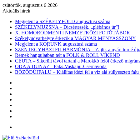
csütörtök, augusztus 6 2026
Aktuális hírek
Megjelent a SZÉKELYFÖLD augusztusi száma
SZÉKELYMUZSNA – Dicsértessék, „plébános úr”!
X. HOMORÓDMENTI NEMZETKÖZI FOTÓTÁBOR
Székelyudvarhelyre érkezik a MAGYAR MENYASSZONY
Megjelent a KORUNK augusztusi száma
SZENTEGYHÁZI FILHARMÓNIA – Zajlik a nyári turné újra
Remek hangulatban telt a FOLK & ROLL VÍKEND
CEUTA – Sikerült távol tartani a Marokkó felől érkező migr
ODA A DUNA? – Paks-Vaskapu-Csernavoda
BÖZÖDÚJFALU – Kiállítás idézi fel a víz alá süllyesztett falu 
Facebook
X
YouTube
Instagram
Belépés
Véletlen
cikk
Oldalsáv
Menü