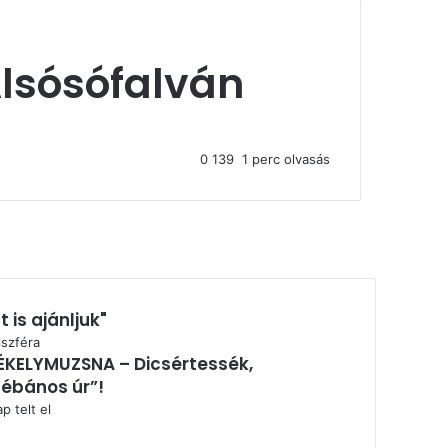
lsósófalván
0
139
1 perc olvasás
t is ajánljuk"
árás
lszféra
ÉKELYMUZSNA – Dicsértessék,
lébános úr”!
p telt el