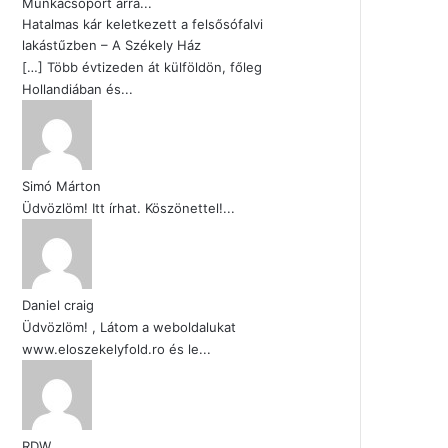
Munkacsoport arra...
Hatalmas kár keletkezett a felsősófalvi
lakástűzben – A Székely Ház
[…] Több évtizeden át külföldön, főleg
Hollandiában és...
Simó Márton
Üdvözlöm! Itt írhat. Köszönettel!...
Daniel craig
Üdvözlöm! , Látom a weboldalukat
www.eloszekelyfold.ro és le...
RDW