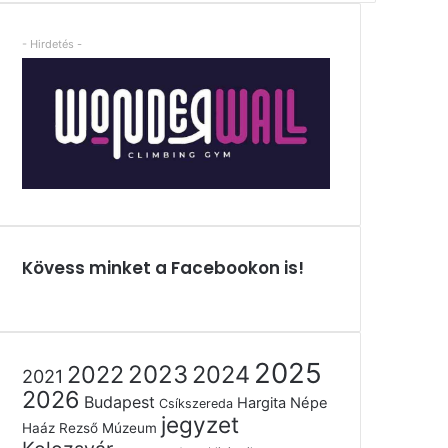
- Hirdetés -
Kövess minket a Facebookon is!
2025
2022
2023
2024
2021
2026
Budapest
Hargita Népe
Csíkszereda
jegyzet
Haáz Rezső Múzeum