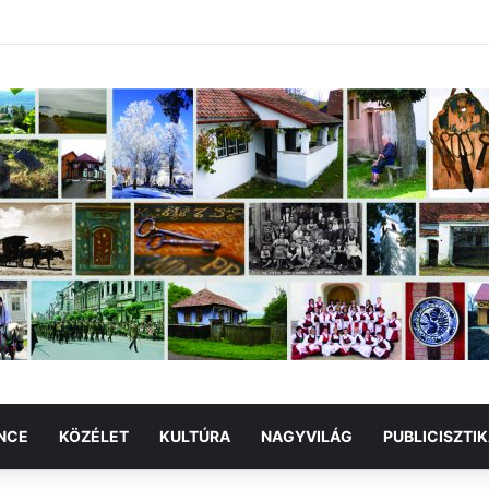
NCE
KÖZÉLET
KULTÚRA
NAGYVILÁG
PUBLICISZTI