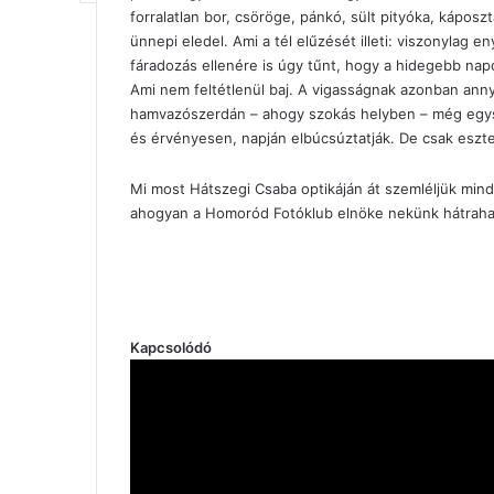
forralatlan bor, csöröge, pánkó, sült pityóka, káposz
ünnepi eledel. Ami a tél elűzését illeti: viszonylag e
fáradozás ellenére is úgy tűnt, hogy a hidegebb napo
Ami nem feltétlenül baj. A vigasságnak azonban anny
hamvazószerdán – ahogy szokás helyben – még egysz
és érvényesen, napján elbúcsúztatják. De csak eszte
Mi most Hátszegi Csaba optikáján át szemléljük mind
ahogyan a Homoród Fotóklub elnöke nekünk hátraha
Kapcsolódó