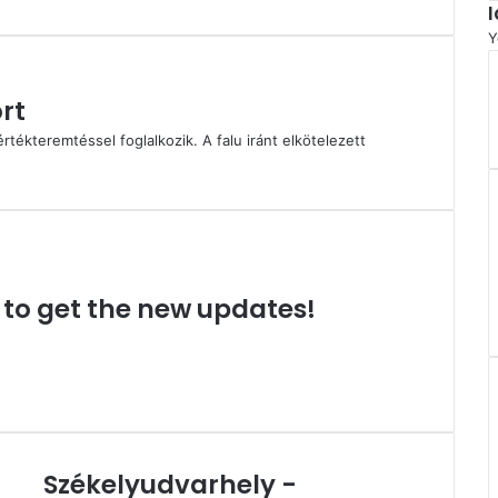
Y
rt
rtékteremtéssel foglalkozik. A falu iránt elkötelezett
t to get the new updates!
Székelyudvarhely -
Székelyudvarhely