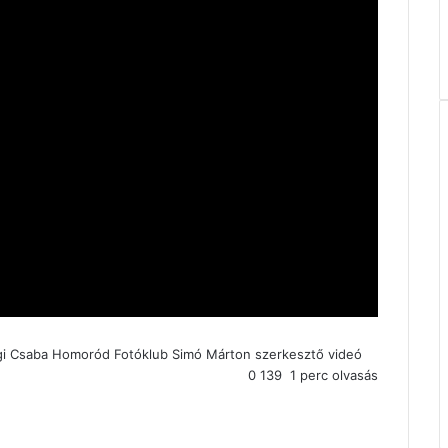
i Csaba
Homoród Fotóklub
Simó Márton szerkesztő
videó
0
139
1 perc olvasás