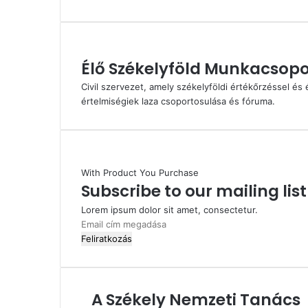
email-
ben
Élő Székelyföld Munkacsopo
Civil szervezet, amely székelyföldi értékőrzéssel és é
értelmiségiek laza csoportosulása és fóruma.
With Product You Purchase
Subscribe to our mailing lis
Lorem ipsum dolor sit amet, consectetur.
Email
cím
megadása
A Székely Nemzeti Tanács
A