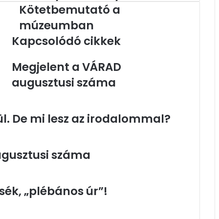
-
Kötetbemutató a
Kötetbemutató
a
múzeumban
múzeumban
Kapcsolódó cikkek
Megjelent a VÁRAD
augusztusi száma
. De mi lesz az irodalommal?
ugusztusi száma
ék, „plébános úr”!