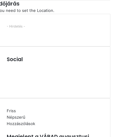
Időjárás
ou need to set the Location.
- Hirdetés -
Social
Facebook
X
YouTube
Instagram
Friss
Népszerű
Hozzászólások
Megjelent a VÁRAD augusztusi