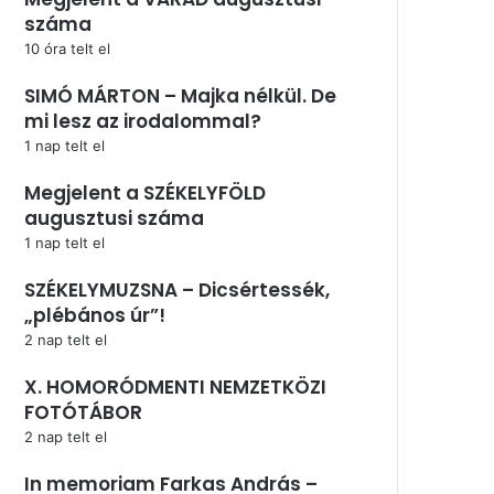
száma
10 óra telt el
SIMÓ MÁRTON – Majka nélkül. De
mi lesz az irodalommal?
1 nap telt el
Megjelent a SZÉKELYFÖLD
augusztusi száma
1 nap telt el
SZÉKELYMUZSNA – Dicsértessék,
„plébános úr”!
2 nap telt el
X. HOMORÓDMENTI NEMZETKÖZI
FOTÓTÁBOR
2 nap telt el
In memoriam Farkas András –