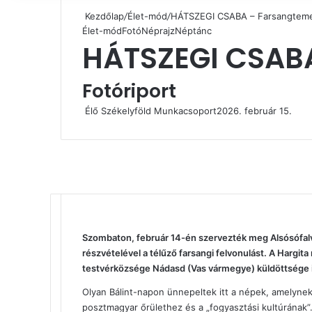
Kezdőlap
/
Élet-mód
/
HÁTSZEGI CSABA – Farsangteme
Élet-mód
Fotó
Néprajz
Néptánc
HÁTSZEGI CSABA
Fotóriport
Élő Székelyföld Munkacsoport
2026. február 15.
Facebook
X
Reddit
WhatsApp
Megosztás
Nyomtatás
email-
Szombaton, február 14-én szervezték meg Alsósófa
ben
részvételével a télűző farsangi felvonulást. A Hargita
testvérközsége Nádasd (Vas vármegye) küldöttsége i
Olyan Bálint-napon ünnepeltek itt a népek, amelyne
posztmagyar őrülethez és a „fogyasztási kultúrának”.