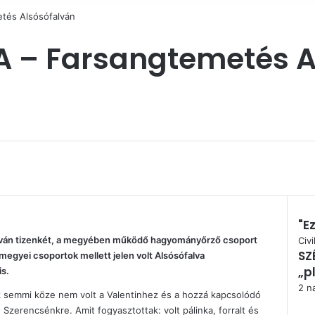
tés Alsósófalván
 – Farsangtemetés A
"Ez
lván tizenkét, a megyében működő hagyományőrző csoport
Bez
Civi
SZ
 megyei csoportok mellett jelen volt Alsósófalva
„p
s.
2 na
k semmi köze nem volt a Valentinhez és a hozzá kapcsolódó
 Szerencsénkre. Amit fogyasztottak: volt pálinka, forralt és