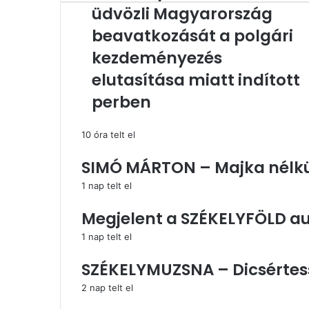
Székely
üdvözli Magyarország
Nemzeti
Tanács
beavatkozását a polgári
üdvözli
kezdeményezés
Magyarország
beavatkozását
elutasítása miatt indított
a
perben
polgári
kezdeményezés
elutasítása
10 óra telt el
miatt
indított
SIMÓ MÁRTON – Majka nélkül
perben
1 nap telt el
Megjelent a SZÉKELYFÖLD a
1 nap telt el
SZÉKELYMUZSNA – Dicsértess
2 nap telt el