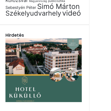
Kolozsvár
publicisztika
Magyarország
Simó Márton
Sebestyén Péter
videó
Székelyudvarhely
Hirdetés