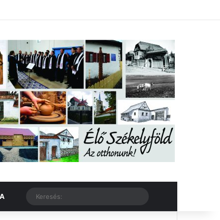
Facebook
X
YouTube
Instagram
Belépés
Véletlen cikk
Oldalsáv
Véletlen cikk
Keresés:
KA