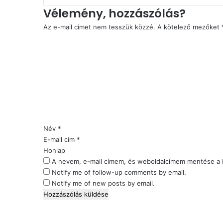
Vélemény, hozzászólás?
Az e-mail címet nem tesszük közzé.
A kötelező mezőket
H
o
z
z
á
s
z
ó
l
Név
*
á
E-mail cím
*
s
Honlap
*
A nevem, e-mail címem, és weboldalcímem mentése a
Notify me of follow-up comments by email.
Notify me of new posts by email.