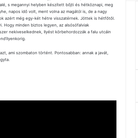
talé, s megannyi helyben készített bőjti és hétköznapi, meg
nyhe, napos idő volt, ment volna az magától is, de a nagy
k azért még egy-két hétre visszatérnek. Jöttek is hétfőtől.
i. Hogy minden biztos legyen, az alsósófalviak
er nekiveselkednek, Ilyést körbehordozzák a falu utcáin
nd’ilyenkorig.
azt, ami szombaton történt. Pontosabban: annak a javát,
gyta.