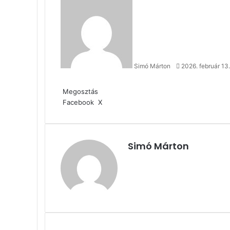
Send
an
email
Simó Márton
2026. február 13.
Facebook
X
Reddit
WhatsApp
Megosztás
Nyomtatás
email-
Megosztás
ben
Megosztás
Nyomtatás
Facebook
X
email-
ben
Simó Márton
Facebook