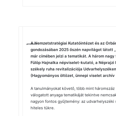
Facebook
X
Reddit
WhatsApp
Megosztás
Nyomtatás
email-
A Nemzetstratégiai Kutatóintézet és az Orbá
ben
gondozásában 2025 őszén napvilágot látott „
már címében jelzi a tematikát.
A három nagy 
Fülöp Hajnalka népviselet-kutató, a Népraj
székely ruha revitalizációja Udvarhelyszéken
(Hagyományos öltözet, ünnepi viselet archív 
A tanulmányokat követő, több mint háromszáz a
válogatott anyaga tematikáját tekintve nemcsak
nagyon fontos gyűjtemény: az udvarhelyszéki
hiteles tükre.