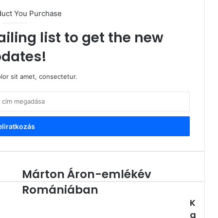
duct You Purchase
iling list to get the new
dates!
or sit amet, consectetur.
Márton Áron-emlékév
Márton
Áron-
Romániában
emlékév
K
Romániában
a