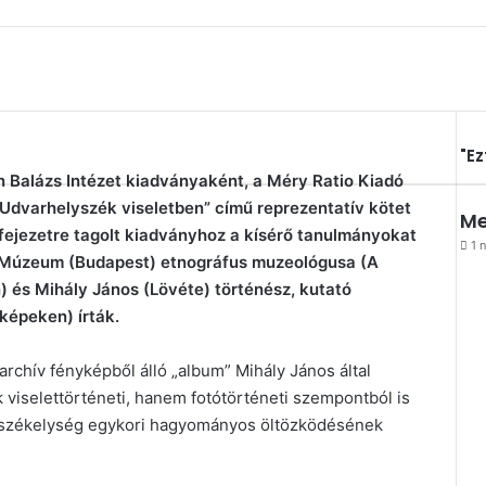
"Ez
Be
n Balázs Intézet kiadványaként, a Méry Ratio Kiadó
Udvarhelyszék viseletben” című reprezentatív kötet
Me
fejezetre tagolt kiadványhoz a kísérő tanulmányokat
1 n
zi Múzeum (Budapest) etnográfus muzeológusa (A
) és Mihály János (Lövéte) történész, kutató
képeken) írták.
rchív fényképből álló „album” Mihály János által
 viselettörténeti, hanem fotótörténeti szempontból is
 székelység egykori hagyományos öltözködésének