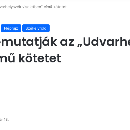
varhelyszék viseletben” című kötetet
Néprajz
Székelyföld
mutatják az „Udvarh
mű kötetet
ár 13.