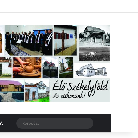
Facebook
X
YouTube
Instagram
Belépés
Véletlen cikk
Oldalsáv
Véletlen cikk
Keresés:
KA