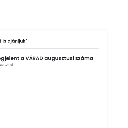
t is ajánljuk"
zárás
gjelent a VÁRAD augusztusi száma
ap telt el