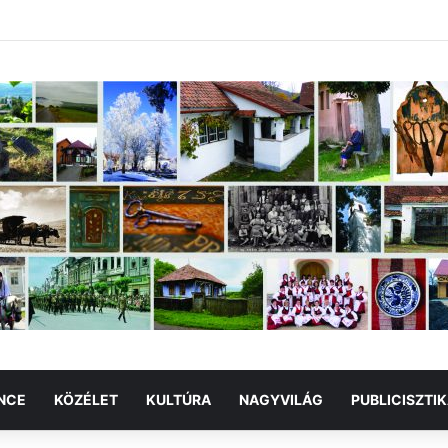
NCE
KÖZÉLET
KULTÚRA
NAGYVILÁG
PUBLICISZTI