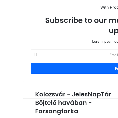
With Pro
Subscribe to our ma
up
Lorem ipsum dol
Email
cím
megadása
Kolozsvár - JelesNapTár
Kolozsvár
-
Böjtelő havában -
JelesNapTár
Böjtelő
Farsangfarka
havában