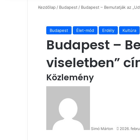
Kezdőlap
/
Budapest
/
Budapest – Bemutatják az „Ud
Budapest
Élet-mód
Erdély
Kultúra
Budapest – Be
viseletben” cí
Közlemény
Send
an
email
Simó Márton
2026. febru