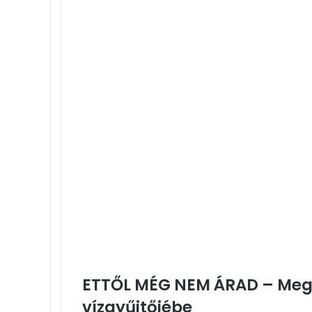
-
Farsangfarka
ETTŐL MÉG NEM ÁRAD – Megé
vízgyűjtőjébe