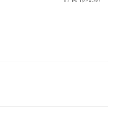
0
126
1 perc olvasás