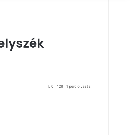
elyszék
0
126
1 perc olvasás