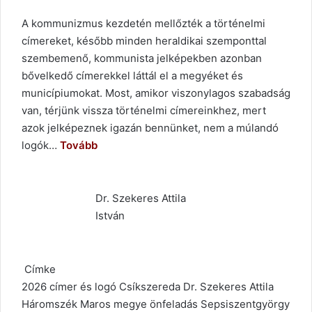
A kommunizmus kezdetén mellőzték a történelmi
címereket, később minden heraldikai szemponttal
szembemenő, kommunista jelképekben azonban
bővelkedő címerekkel láttál el a megyéket és
municípiumokat. Most, amikor viszonylagos szabadság
van, térjünk vissza történelmi címereinkhez, mert
azok jelképeznek igazán bennünket, nem a múlandó
logók…
Tovább
Dr. Szekeres Attila
István
Címke
2026
címer és logó
Csíkszereda
Dr. Szekeres Attila
Háromszék
Maros megye
önfeladás
Sepsiszentgyörgy