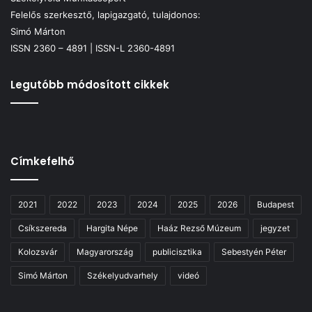
Felelős szerkesztő, lapigazgató, tulajdonos:
Simó Márton
ISSN 2360 – 4891 | ISSN-L 2360-4891
Legutóbb módosított cikkek
Címkefelhő
2021
2022
2023
2024
2025
2026
Budapest
Csíkszereda
Hargita Népe
Haáz Rezső Múzeum
jegyzet
Kolozsvár
Magyarország
publicisztika
Sebestyén Péter
Simó Márton
Székelyudvarhely
videó