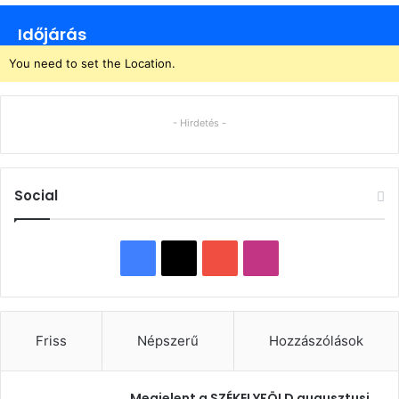
Időjárás
You need to set the Location.
- Hirdetés -
Social
Facebook
X
YouTube
Instagram
Friss
Népszerű
Hozzászólások
Megjelent a SZÉKELYFÖLD augusztusi