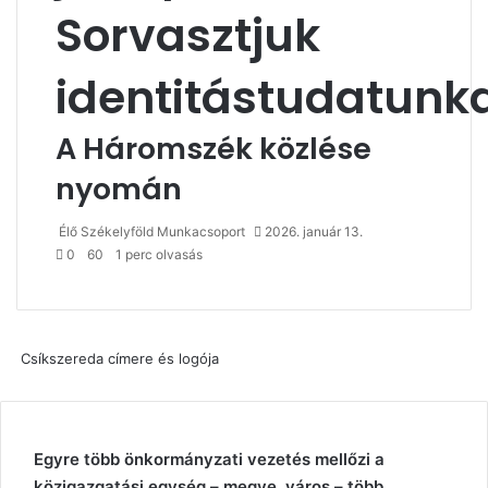
Sorvasztjuk
identitástudatunk
A Háromszék közlése
nyomán
Élő Székelyföld Munkacsoport
2026. január 13.
0
60
1 perc olvasás
Csíkszereda címere és logója
Egyre több önkormányzati vezetés mellőzi a
közigazgatási egység – megye, város – több