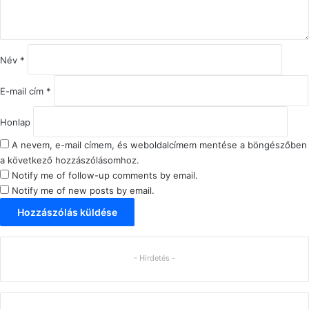
ó
l
á
s
Név
*
*
E-mail cím
*
Honlap
A nevem, e-mail címem, és weboldalcímem mentése a böngészőben
a következő hozzászólásomhoz.
Notify me of follow-up comments by email.
Notify me of new posts by email.
- Hirdetés -