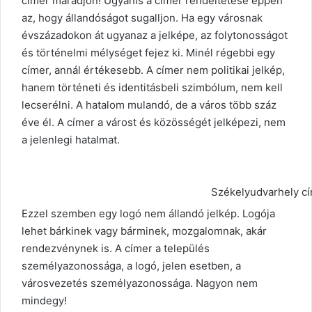
címer maradjon! Ugyanis a címer rendeltetése éppen
az, hogy állandóságot sugalljon. Ha egy városnak
évszázadokon át ugyanaz a jelképe, az folytonosságot
és történelmi mélységet fejez ki. Minél régebbi egy
címer, annál értékesebb. A címer nem politikai jelkép,
hanem történeti és identitásbeli szimbólum, nem kell
lecserélni. A hatalom mulandó, de a város több száz
éve él. A címer a várost és közösségét jelképezi, nem
a jelenlegi hatalmat.
Székelyudvarhely cí
Ezzel szemben egy logó nem állandó jelkép. Logója
lehet bárkinek vagy bárminek, mozgalomnak, akár
rendezvénynek is. A címer a település
személyazonossága, a logó, jelen esetben, a
városvezetés személyazonossága. Nagyon nem
mindegy!