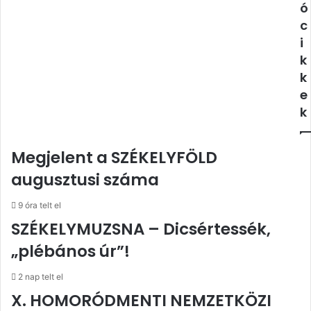
ó
c
i
k
k
e
k
Megjelent a SZÉKELYFÖLD
augusztusi száma
9 óra telt el
SZÉKELYMUZSNA – Dicsértessék,
„plébános úr”!
2 nap telt el
X. HOMORÓDMENTI NEMZETKÖZI