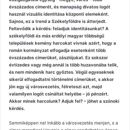
évszázados címerét, és manapság divatos logót
használ vizuális identitása központi elemeként.
Sajnos, ez a trend a Székelyföldre is átterjedt.
Feltevődik a kérdés: feladjuk identitásunkat? A
székelyföldi és más erdélyi magyar többségű
települések kemény harcokat vívnak azért, hogy a
román kormányzat elfogadja esetenként több
évszázados címerüket, zászlójukat. Ez sokszor
évtizedes vagy még annál is több huzavonába telik,
és nem mindenik harc győztes. Végül egyeseknek
sikerül elfogadtatni történelmi címerüket, s akkor
jön egy új városvezetés, félreteszi azt, majd
valamilyen logót csináltat helyébe – jó pénzért.
Akkor minek harcolunk? Adjuk fel? – jöhet a szónoki
kérdés.
Semmiképpen ne! Inkább a városvezetés menjen, s a