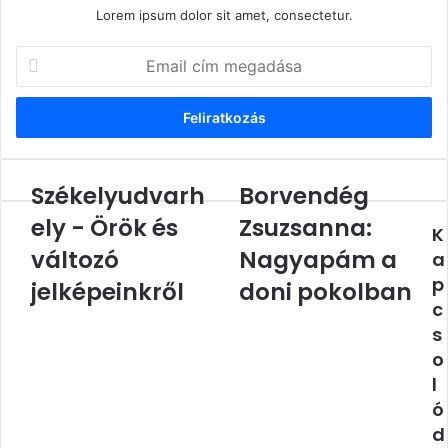
Lorem ipsum dolor sit amet, consectetur.
Email
cím
megadása
Székelyudvarh
Borvendég
Székelyudvarhely
Borvendég
-
Zsuzsanna:
ely - Örök és
Zsuzsanna:
K
Örök
Nagyapám
és
változó
a
Nagyapám a
a
változó
doni
p
jelképeinkről
doni pokolban
jelképeinkről
pokolban
c
s
o
l
ó
d