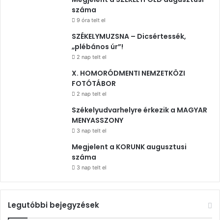
száma
9 óra telt el
SZÉKELYMUZSNA – Dicsértessék,
„plébános úr”!
2 nap telt el
X. HOMORÓDMENTI NEMZETKÖZI
FOTÓTÁBOR
2 nap telt el
Székelyudvarhelyre érkezik a MAGYAR
MENYASSZONY
3 nap telt el
Megjelent a KORUNK augusztusi
száma
3 nap telt el
Legutóbbi bejegyzések