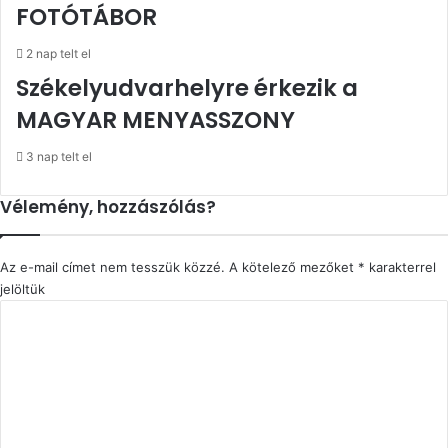
FOTÓTÁBOR
2 nap telt el
Székelyudvarhelyre érkezik a
MAGYAR MENYASSZONY
3 nap telt el
Vélemény, hozzászólás?
Az e-mail címet nem tesszük közzé.
A kötelező mezőket
*
karakterrel
jelöltük
H
o
z
z
á
s
z