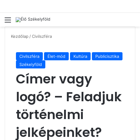
Menü
Ke
Kezdőlap
/
Civilszféra
Civilszféra
Élet-mód
Kultúra
Publicisztika
Székelyföld
Címer vagy
logó? – Feladjuk
történelmi
jelképeinket?