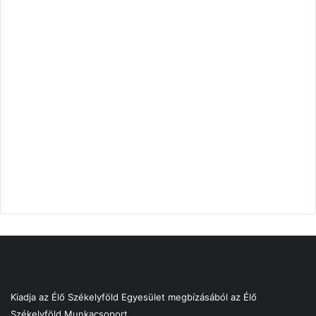
Kiadja az Élő Székelyföld Egyesület megbízásából az Élő
Székelyföld Munkacsoport