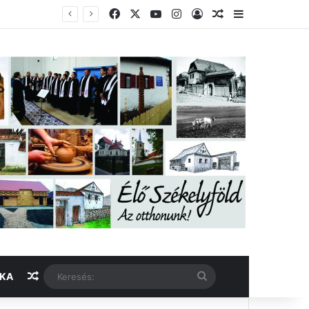
Facebook
X
YouTube
Instagram
Belépés
Véletlen cikk
Oldalsáv
Véletlen cikk
Keresés:
IKA