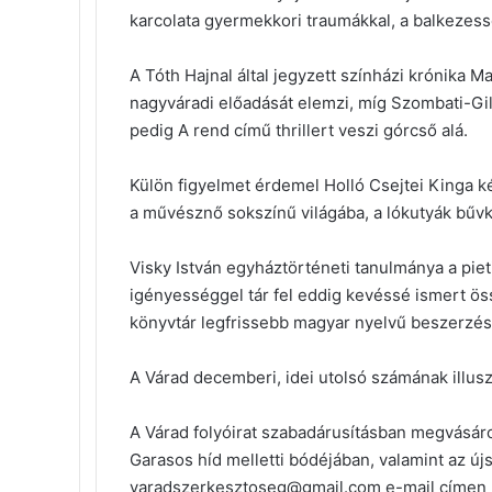
karcolata gyermekkori traumákkal, a balkezes
A Tóth Hajnal által jegyzett színházi krónik
nagyváradi előadását elemzi, míg Szombati-Gil
pedig A rend című thrillert veszi górcső alá.
Külön figyelmet érdemel Holló Csejtei Kinga k
a művésznő sokszínű világába, a lókutyák bűv
Visky István egyháztörténeti tanulmánya a pie
igényességgel tár fel eddig kevéssé ismert ö
könyvtár legfrissebb magyar nyelvű beszerzése
A Várad decemberi, idei utolsó számának illusz
A Várad folyóirat szabadárusításban megvásárol
Garasos híd melletti bódéjában, valamint az új
varadszerkesztoseg@gmail.com e-mail címen k