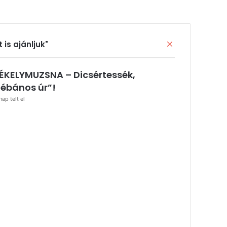
Bezárás
t is ajánljuk"
ÉKELYMUZSNA – Dicsértessék,
lébános úr”!
nap telt el