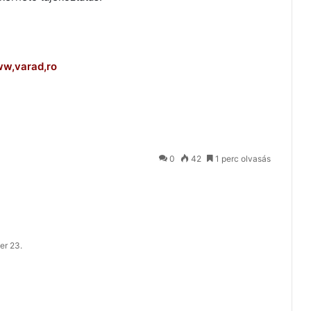
w,varad,ro
0
42
1 perc olvasás
er 23.