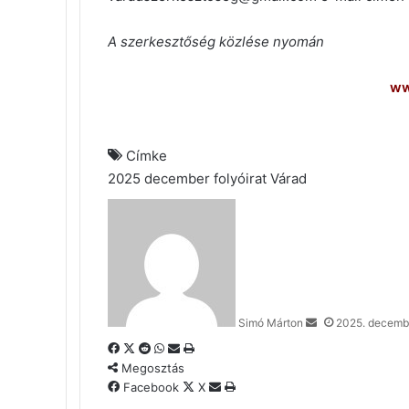
A szerkesztőség közlése nyomán
ww
Címke
2025
december
folyóirat
Várad
Send
an
email
Simó Márton
2025. decemb
Facebook
X
Reddit
WhatsApp
Megosztás
Nyomtatás
email-
Megosztás
ben
Megosztás
Nyomtatás
Facebook
X
email-