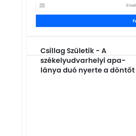
Email
cím
megadása
Csillag Születik - A
Csillag
Születik
székelyudvarhelyi apa-
-
A
lánya duó nyerte a döntőt
székelyudvarhelyi
apa-
lánya
duó
nyerte
a
döntőt