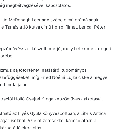
ség megbélyegzésével kapcsolatos.
a Martin McDonagh Leenane szépe című drámájának
le Tamás a Jó kutya című horrorfilmet, Lencar Péter
épzőművésszel készült interjú, mely betekintést enged
körébe.
tizmus sajtótörténeti hatásáról tudományos
sszefüggéseket, míg Fried Noémi Lujza cikke a megyei
it mutatja be.
trációi Holló Csejtei Kinga képzőművész alkotásai.
ható az Illyés Gyula könyvesboltban, a Libris Antica
ságárusoknál. Az előfizetésekkel kapcsolatban a
érhető tájékoztatás.