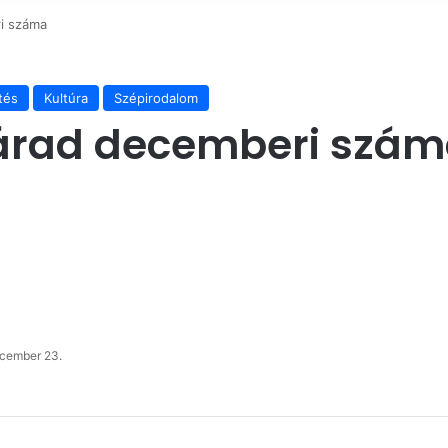
i száma
tés
Kultúra
Szépirodalom
Várad decemberi szá
cember 23.