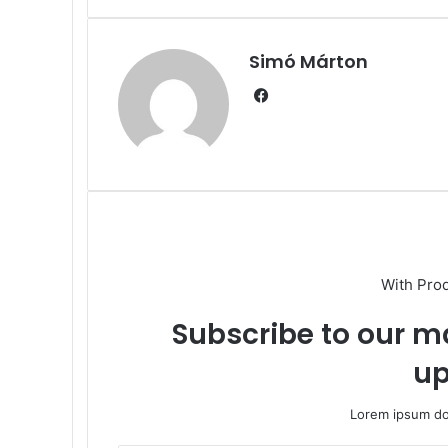
ben
Simó Márton
Facebook
With Pro
Subscribe to our ma
up
Lorem ipsum dol