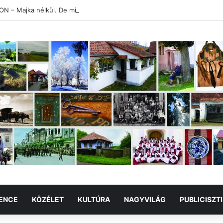
 – Majka nélkül. De mi lesz az irodalommal?
ENCE
KÖZÉLET
KULTÚRA
NAGYVILÁG
PUBLICISZT