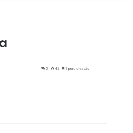
ma
0
42
1 perc olvasás