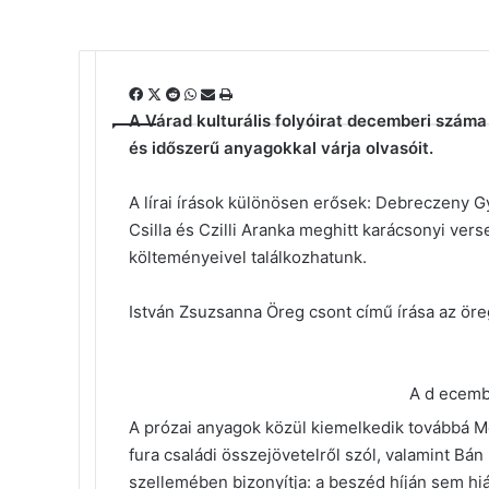
Facebook
X
Reddit
WhatsApp
Megosztás
Nyomtatás
email-
A Várad kulturális folyóirat decemberi száma
ben
és időszerű anyagokkal várja olvasóit.
A lírai írások különösen erősek: Debreczeny G
Csilla és Czilli Aranka meghitt karácsonyi vers
költeményeivel találkozhatunk.
István Zsuzsanna Öreg csont című írása az öre
A d ecemb
A prózai anyagok közül kiemelkedik továbbá Mol
fura családi összejövetelről szól, valamint Bán
szellemében bizonyítja: a beszéd híján sem hi