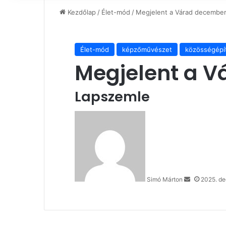
Kezdőlap
/
Élet-mód
/
Megjelent a Várad december
Élet-mód
képzőművészet
közösségépí
Megjelent a 
Lapszemle
Send
an
email
Simó Márton
2025. de