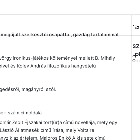
"Ez
 megújult szerkesztői csapattal, gazdag tartalommal
SZ
„p
yörgy ironikus-játékos költeményei mellett B. Mihály
2 
eivel és Kolev András filozofikus hangvételű
gedésről, magányról szól.
eri szám címoldala
nár Zsolt Éjszakai tort(úr)a című novellája, mely egy
 László Állatmesék című írása, mely Voltaire
ányzik az értelem. Majoros Enikő A kis sete című