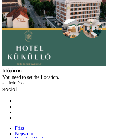
Időjárás
You need to set the Location.
- Hirdetés -
Social
Facebook
X
YouTube
Instagram
Friss
Népszerű