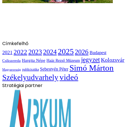
Címkefelhő
2025
2022
2023
2024
2026
2021
Budapest
jegyzet
Kolozsvár
Hargita Népe
Haáz Rezső Múzeum
Csíkszereda
Simó Márton
Sebestyén Péter
publicisztika
Magyarország
videó
Székelyudvarhely
Stratégiai partner