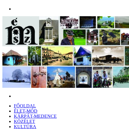
Menü
Keresés:
FŐOLDAL
ÉLET-MÓD
KÁRPÁT-MEDENCE
KÖZÉLET
KULTÚRA