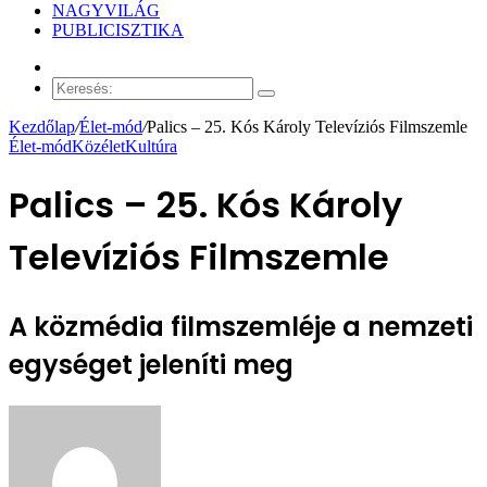
NAGYVILÁG
PUBLICISZTIKA
Véletlen
cikk
Keresés:
Kezdőlap
/
Élet-mód
/
Palics – 25. Kós Károly Televíziós Filmszemle
Élet-mód
Közélet
Kultúra
Palics – 25. Kós Károly
Televíziós Filmszemle
A közmédia filmszemléje a nemzeti
egységet jeleníti meg
Send
an
email