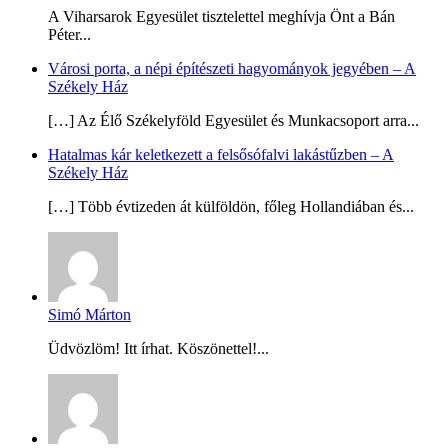
A Viharsarok Egyesület tisztelettel meghívja Önt a Bán
Péter...
Városi porta, a népi építészeti hagyományok jegyében – A
Székely Ház
[…] Az Élő Székelyföld Egyesület és Munkacsoport arra...
Hatalmas kár keletkezett a felsősófalvi lakástűzben – A
Székely Ház
[…] Több évtizeden át külföldön, főleg Hollandiában és...
Simó Márton
Üdvözlöm! Itt írhat. Köszönettel!...