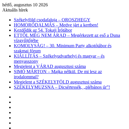
hétfő, augusztus 10 2026
Aktuális hírek
Székelyföld csodafaluja – OROSZHEGY
HOMORÓDALMÁS – Medve járt a kertben!
Kezdődik az 54. Tokaji Írótábor
ETTŐL MÉG NEM ÁRAD – Megérkezett az eső a Duna
vízgyűjtőjébe
KOMOLYSÁG! – 30. Minimum Party alkotótábor és
szakmai fórum
KIÁLLÍTÁS – Székelyudvarhelyi és magyar – és
menyasszony
Megjelent a VÁRAD augusztusi száma
SIMÓ MÁRTON – Majka nélkül. De mi lesz az
irodalommal?
Megjelent a SZÉKELYFÖLD augusztusi száma
SZÉKELYMUZSNA – Dicsértessék, „plébános úr”!
Facebook
X
YouTube
Instagram
Belépés
Véletlen
cikk
Oldalsáv