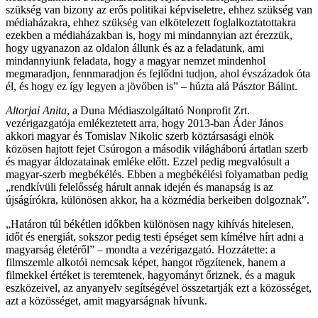
szükség van bizony az erős politikai képviseletre, ehhez szükség van
médiaházakra, ehhez szükség van elkötelezett foglalkoztatottakra
ezekben a médiaházakban is, hogy mi mindannyian azt érezzük,
hogy ugyanazon az oldalon állunk és az a feladatunk, ami
mindannyiunk feladata, hogy a magyar nemzet mindenhol
megmaradjon, fennmaradjon és fejlődni tudjon, ahol évszázadok óta
él, és hogy ez így legyen a jövőben is” – húzta alá Pásztor Bálint.
Altorjai Anita
, a Duna Médiaszolgáltató Nonprofit Zrt.
vezérigazgatója emlékeztetett arra, hogy 2013-ban Áder János
akkori magyar és Tomislav Nikolic szerb köztársasági elnök
közösen hajtott fejet Csúrogon a második világháború ártatlan szerb
és magyar áldozatainak emléke előtt. Ezzel pedig megvalósult a
magyar-szerb megbékélés. Ebben a megbékélési folyamatban pedig
„rendkívüli felelősség hárult annak idején és manapság is az
újságírókra, különösen akkor, ha a közmédia berkeiben dolgoznak”.
„Határon túl békétlen időkben különösen nagy kihívás hitelesen,
időt és energiát, sokszor pedig testi épséget sem kímélve hírt adni a
magyarság életéről” – mondta a vezérigazgató. Hozzátette: a
filmszemle alkotói nemcsak képet, hangot rögzítenek, hanem a
filmekkel értéket is teremtenek, hagyományt őriznek, és a maguk
eszközeivel, az anyanyelv segítségével összetartják ezt a közösséget,
azt a közösséget, amit magyarságnak hívunk.