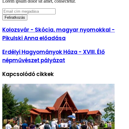
Lorem ipsum dolor sit amet, consectetur.
Email
cím
megadása
Kolozsvár
Kolozsvár - Skócia, magyar nyomokkal -
-
Pikulski Anna előadása
Skócia,
magyar
nyomokkal
Erdélyi
Erdélyi Hagyományok Háza - XVIII. Élő
-
Hagyományok
népművészet pályázat
Pikulski
Háza
Anna
-
előadása
XVIII.
Kapcsolódó cikkek
Élő
népművészet
pályázat