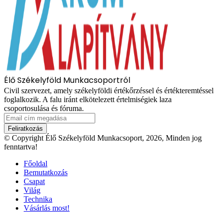
Élő Székelyföld Munkacsoportról
Civil szervezet, amely székelyföldi értékőrzéssel és értékteremtéssel
foglalkozik. A falu iránt elkötelezett értelmiségiek laza
csoportosulása és fóruma.
Email
cím
megadása
© Copyright Élő Székelyföld Munkacsoport, 2026, Minden jog
fenntartva!
Főoldal
Bemutatkozás
Csapat
Világ
Technika
Vásárlás most!