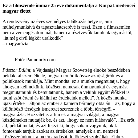
Ez a filmszemle immár 25 éve dokumentálja a Kárpát-medencei
magyar életet
A rendezvény az éves személyes találkozás helye is, ami
műhelymunkává és tapasztalatcserévé is teszi. Ezen a filmszemlén
nem a versengés dominál, hanem a résztvevők tanulnak egymástól,
„itt még civil légkör uralkodik”
– magyarázta.
Fotó: Pannonrtv.com
Pásztor Bálint
, a Vajdasági Magyar Szövetség elnöke beszédében
példákkal szemléltette, hogyan fonódik össze az újságírók és a
politikusok munkája. Mint mondta: ez a munka megmutatja, hogy
„hogyan kell nekünk, közösen nemcsak önmagunkat és egymást
megmutatnunk és bemutatnunk, hanem a velünk együtt élőkkel is
tudni szót érteni és kiállni az érdekeink mellett”. A közös munka
igazi értéke – álljon az ember a kamera bármely oldalán – az, hogy a
különböző térségek ismeretet szereznek a többi térségről –
magyarázta. Hozzátette: a filmek a magyar világot, a magyar
küzdelmeket mutatják be, és azt, „hogy ez nem hiábavaló”. „Ez erőt
ad, példát mutat, és azt fejezi ki, hogy sokan vagyunk, akik
fontosnak tartjuk azokat az értékeket, amelyek a mi nemzeti
közösségünknek a megmaradását, fejlődését szolgálják. Ehhez