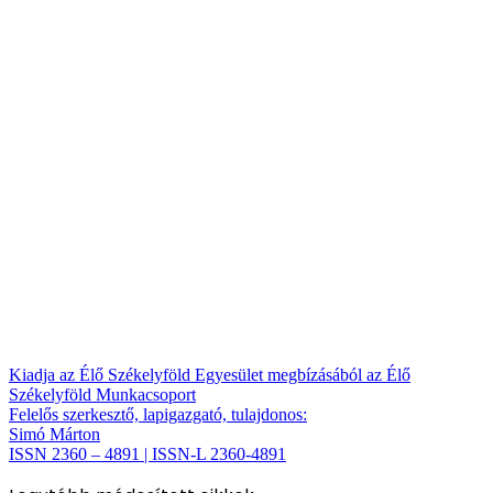
Kiadja az Élő Székelyföld Egyesület megbízásából az Élő
Székelyföld Munkacsoport
Felelős szerkesztő, lapigazgató, tulajdonos:
Simó Márton
ISSN 2360 – 4891 | ISSN-L 2360-4891