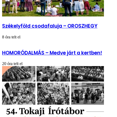
Székelyföld csodafaluja – OROSZHEGY
8 óra telt el
HOMORÓDALMÁS – Medve járt a kertben!
20 óra telt el