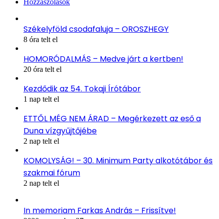
Hozzászólások
Székelyföld csodafaluja – OROSZHEGY
8 óra telt el
HOMORÓDALMÁS – Medve járt a kertben!
20 óra telt el
Kezdődik az 54. Tokaji Írótábor
1 nap telt el
ETTŐL MÉG NEM ÁRAD – Megérkezett az eső a
Duna vízgyűjtőjébe
2 nap telt el
KOMOLYSÁG! – 30. Minimum Party alkotótábor és
szakmai fórum
2 nap telt el
In memoriam Farkas András – Frissítve!