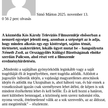
Simó Márton
2025. november 13.
0
56
2 perc olvasás
A közmédia Kós Károly Televíziós Filmszemléje elsősorban a
nemzeti egységet jeleníti meg, azonban a szépségét az is adja,
hogy minden alkotás egy-egy kistérséget, sajátos témát,
történetet, szakterületet, lokális ügyet mutat be – hangsúlyozta
Németh Zsolt
, az Országgyűlés Külügyi Bizottságának elnöke
szerdán Palicson, ahol részt vett a filmszemle
eredményhirdetésén.
„Mindenki a sajátjában gyönyörködik leginkább vagy a saját
tragédiáját éli át legmélyebben, mert tragédia adódik. Adódott a
jugoszláv háborúk idején, a vajdasági magyarellenes atrocitások
idején és adódik ma Ukrajnában is, ahol háború van, és bár ennek a
vonatkozásait igazán csak személyesen lehet átélni, de képen is sok
mindent érzékeltetni lehet és kell belőle. És át kell hozni a határon,
mert különben bennragad, a közönség nem szerez tudomást róla,
nyoma veszik, értelmetlenné válik az a sok szenvedés, az az áldozat,
ami megtörténik” – részletezte.