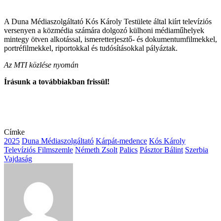
A Duna Médiaszolgáltató Kós Károly Testülete által kiírt televíziós
versenyen a közmédia számára dolgozó külhoni médiaműhelyek
mintegy ötven alkotással, ismeretterjesztő- és dokumentumfilmekkel,
portréfilmekkel, riportokkal és tudósításokkal pályáztak.
Az MTI közlése nyomán
Írásunk a továbbiakban frissül!
Címke
2025
Duna Médiaszolgáltató
Kárpát-medence
Kós Károly
Televíziós Filmszemle
Németh Zsolt
Palics
Pásztor Bálint
Szerbia
Vajdaság
Send
an
email