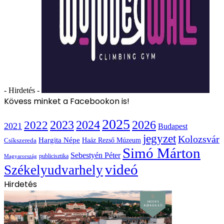
- Hirdetés -
Kövess minket a Facebookon is!
2025
2022
2023
2024
2026
2021
Budapest
jegyzet
Kolozsvár
Hargita Népe
Haáz Rezső Múzeum
Csíkszereda
Simó Márton
Sebestyén Péter
publicisztika
Magyarország
videó
Székelyudvarhely
Hirdetés