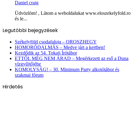
Daniel craig
Üdvözlöm! , Látom a weboldalukat www.eloszekelyfold.ro
és le...
Legutóbbi bejegyzések
Székelyföld csodafaluja – OROSZHEGY
HOMORÓDALMÁS – Medve járt a kertben!
Kezdődik az 54. Tokaji Írótábor
ETTŐL MÉG NEM ÁRAD – Megérkezett az eső a Duna
vízgyűjtőjébe
KOMOLYSÁG! – 30. Minimum Party alkotótábor és
szakmai fórum
Hirdetés