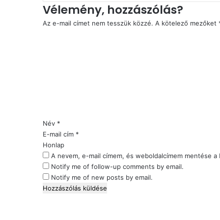
Vélemény, hozzászólás?
Az e-mail címet nem tesszük közzé.
A kötelező mezőket
H
o
z
z
á
s
z
ó
l
Név
*
á
E-mail cím
*
s
Honlap
*
A nevem, e-mail címem, és weboldalcímem mentése a
Notify me of follow-up comments by email.
Notify me of new posts by email.