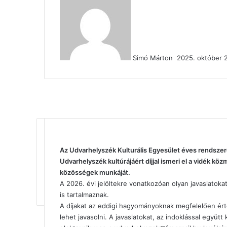
an
email
Simó Márton
2025. október 
Facebook
X
Reddit
WhatsApp
Megosztás
Nyomtatás
email-
Az Udvarhelyszék Kulturális Egyesület éves rendsze
ben
Udvarhelyszék kultúrájáért díjjal ismeri el a vidék
közösségek munkáját.
A 2026. évi jelöltekre vonatkozóan olyan javaslatok
is tartalmaznak.
A díjakat az eddigi hagyományoknak megfelelően ér
lehet javasolni. A javaslatokat, az indoklással együtt