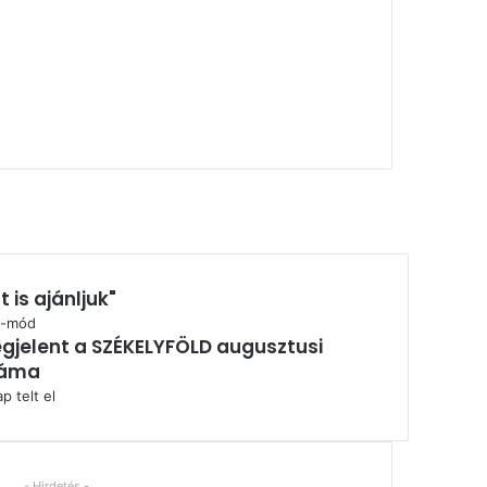
t is ajánljuk"
árás
t-mód
gjelent a SZÉKELYFÖLD augusztusi
záma
p telt el
- Hirdetés -