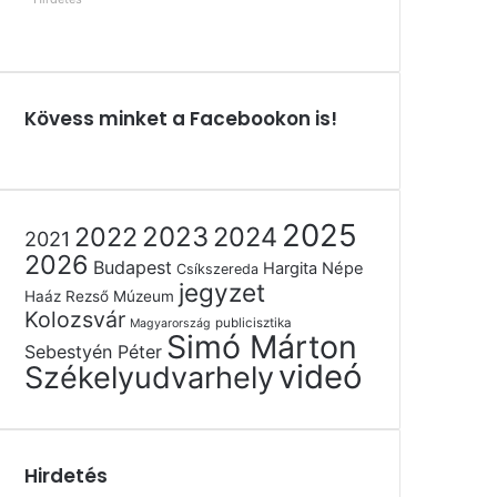
Kövess minket a Facebookon is!
2025
2022
2023
2024
2021
2026
Budapest
Hargita Népe
Csíkszereda
jegyzet
Haáz Rezső Múzeum
Kolozsvár
publicisztika
Magyarország
Simó Márton
Sebestyén Péter
videó
Székelyudvarhely
Hirdetés