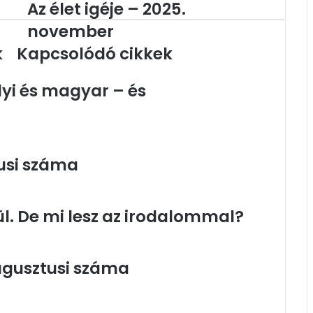
Az élet igéje – 2025.
Az
élet
november
igéje
k
Kapcsolódó cikkek
–
2025.
november
lyi és magyar – és
usi száma
. De mi lesz az irodalommal?
ugusztusi száma