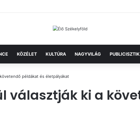
NCE
KÖZÉLET
KULTÚRA
NAGYVILÁG
PUBLICISZTI
a követendő példákat és életpályákat
l választják ki a köv