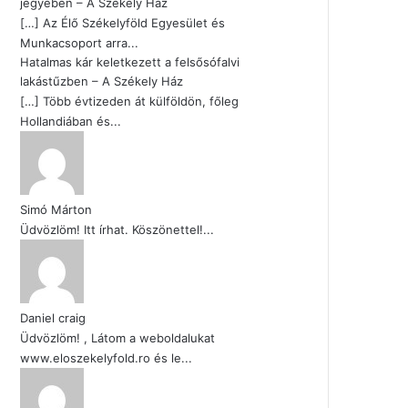
jegyében – A Székely Ház
[…] Az Élő Székelyföld Egyesület és
Munkacsoport arra...
Hatalmas kár keletkezett a felsősófalvi
lakástűzben – A Székely Ház
[…] Több évtizeden át külföldön, főleg
Hollandiában és...
Simó Márton
Üdvözlöm! Itt írhat. Köszönettel!...
Daniel craig
Üdvözlöm! , Látom a weboldalukat
www.eloszekelyfold.ro és le...