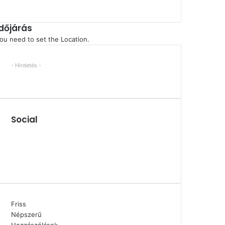
Időjárás
ou need to set the Location.
- Hirdetés -
Social
Facebook
X
YouTube
Instagram
Friss
Népszerű
Hozzászólások