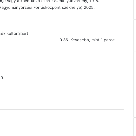
r,e vagy a következő címre: Székelyudvarhely, 1918.
i Hagyományőrzési Forrásközpont székhelye) 2025.
ék kultúrájáért
0
36
Kevesebb, mint 1 perce
29.