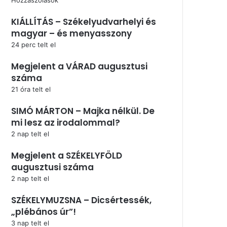
KIÁLLÍTÁS – Székelyudvarhelyi és
magyar – és menyasszony
24 perc telt el
Megjelent a VÁRAD augusztusi
száma
21 óra telt el
SIMÓ MÁRTON – Majka nélkül. De
mi lesz az irodalommal?
2 nap telt el
Megjelent a SZÉKELYFÖLD
augusztusi száma
2 nap telt el
SZÉKELYMUZSNA – Dicsértessék,
„plébános úr”!
3 nap telt el