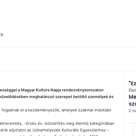
29.
"Ez
rességgel a Magyar Kultúra Napja rendezvénysorozaton
Bez
Éle
Me
 közművelődésében meghatározó szerepet betöltő személyek és
s
at fogadnak el a kezdeményezők, amelyek szakmai indoklást
2 na
tékteremtés, -őrzés és -közvetítés meg életmű kategóriában
 kérik eljuttatni az Udvarhelyszék Kulturális Egyesülethez –