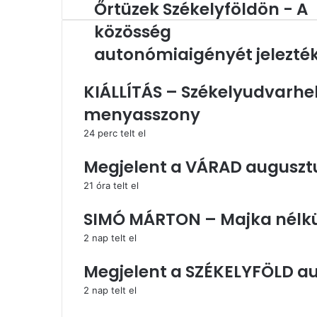
Őrtüzek Székelyföldön - A
Őrtüzek
Székelyföldön
közösség
-
A
autonómiaigényét jelezté
közösség
autonómiaigényét
KIÁLLÍTÁS – Székelyudvarhe
jelezték
menyasszony
24 perc telt el
Megjelent a VÁRAD auguszt
21 óra telt el
SIMÓ MÁRTON – Majka nélkül
2 nap telt el
Megjelent a SZÉKELYFÖLD a
2 nap telt el