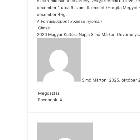
elektronikusan a udvarhelyszek@freemail.hu levélcím
december 1 utca 9 szám, II. emelet (Hargita Megye
december 4-ig.
A Forrásközpont közlése nyomán
Címke
2026
Magyar Kultúra Napja
Simó Márton
Udvarhelysz
Send
an
email
Simó Márton
2025. október 
Facebook
X
Reddit
WhatsApp
Megosztás
Nyomtatás
email-
Megosztás
ben
Megosztás
Nyomtatás
Facebook
X
email-
ben