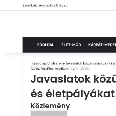
szombat, augusztus 8 2026
FŐOLDAL
ÉLET-MÓD
KÁRPÁT-MEDE
Kezdőlap
/
Civilszféra
/
Javaslatok közül választják ki 
Civilszféra
Élet-mód
Székelyföld
Vidék
Javaslatok közü
és életpályákat
Közlemény
Send