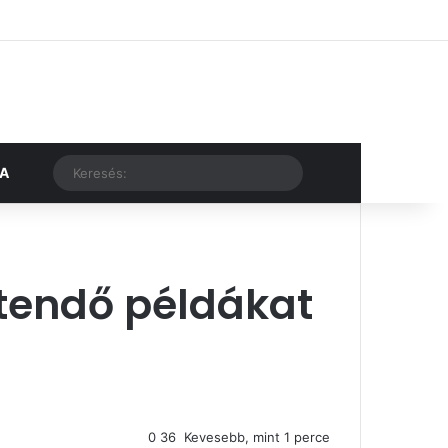
Facebook
X
YouTube
Instagram
Belépés
Véletlen cikk
Oldalsáv
Véletlen cikk
Keresés:
KA
etendő példákat
0
36
Kevesebb, mint 1 perce