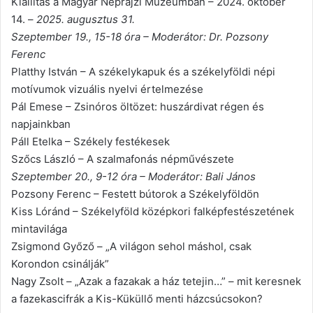
Kiállítás a Magyar Néprajzi Múzeumban – 2024. október
14. –
2025. augusztus 31.
Szeptember 19., 15-18 óra – Moderátor: Dr. Pozsony
Ferenc
Platthy István – A székelykapuk és a székelyföldi népi
motívumok vizuális nyelvi értelmezése
Pál Emese – Zsinóros öltözet: huszárdivat régen és
napjainkban
Páll Etelka – Székely festékesek
Szőcs László – A szalmafonás népművészete
Szeptember 20., 9-12 óra – Moderátor: Bali János
Pozsony Ferenc – Festett bútorok a Székelyföldön
Kiss Lóránd – Székelyföld középkori falképfestészetének
mintavilága
Zsigmond Győző – „A világon sehol máshol, csak
Korondon csinálják”
Nagy Zsolt – „Azak a fazakak a ház tetejin…” – mit keresnek
a fazekascifrák a Kis-Küküllő menti házcsúcsokon?