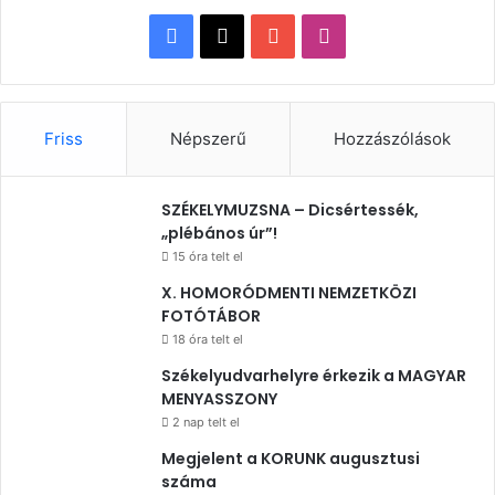
Facebook
X
YouTube
Instagram
Friss
Népszerű
Hozzászólások
SZÉKELYMUZSNA – Dicsértessék,
„plébános úr”!
15 óra telt el
X. HOMORÓDMENTI NEMZETKÖZI
FOTÓTÁBOR
18 óra telt el
Székelyudvarhelyre érkezik a MAGYAR
MENYASSZONY
2 nap telt el
Megjelent a KORUNK augusztusi
száma