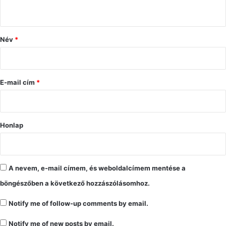
s
z
ó
Név
*
l
á
s
E-mail cím
*
*
Honlap
A nevem, e-mail címem, és weboldalcímem mentése a
böngészőben a következő hozzászólásomhoz.
Notify me of follow-up comments by email.
Notify me of new posts by email.