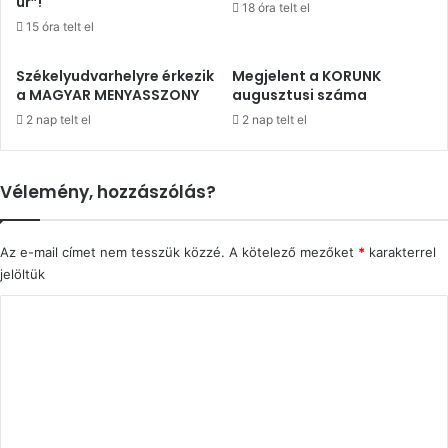
úr”!
18 óra telt el
15 óra telt el
Székelyudvarhelyre érkezik
Megjelent a KORUNK
a MAGYAR MENYASSZONY
augusztusi száma
2 nap telt el
2 nap telt el
Vélemény, hozzászólás?
Az e-mail címet nem tesszük közzé.
A kötelező mezőket
*
karakterrel
jelöltük
H
o
z
z
á