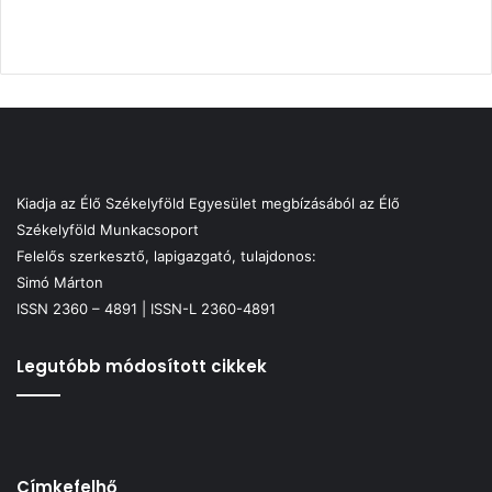
Kiadja az Élő Székelyföld Egyesület megbízásából az Élő
Székelyföld Munkacsoport
Felelős szerkesztő, lapigazgató, tulajdonos:
Simó Márton
ISSN 2360 – 4891 | ISSN-L 2360-4891
Legutóbb módosított cikkek
Címkefelhő