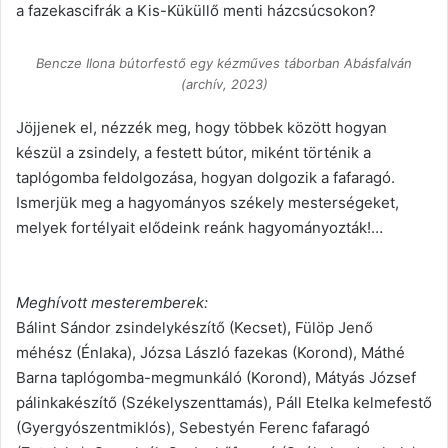
a fazekascifrák a Kis-Küküllő menti házcsúcsokon?
Bencze Ilona bútorfestő egy kézműves táborban Abásfalván
(archív, 2023)
Jöjjenek el, nézzék meg, hogy többek között hogyan
készül a zsindely, a festett bútor, miként történik a
taplógomba feldolgozása, hogyan dolgozik a fafaragó.
Ismerjük meg a hagyományos székely mesterségeket,
melyek fortélyait elődeink reánk hagyományozták!…
Meghívott mesteremberek:
Bálint Sándor zsindelykészítő (Kecset), Fülöp Jenő
méhész (Énlaka), Józsa László fazekas (Korond), Máthé
Barna taplógomba-megmunkáló (Korond), Mátyás József
pálinkakészítő (Székelyszenttamás), Páll Etelka kelmefestő
(Gyergyószentmiklós), Sebestyén Ferenc fafaragó