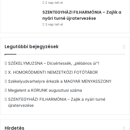
2 nap telt el
SZENTEGYHÁZI FILHARMÓNIA – Zajlik a
nyári turné újratervezése
3 nap telt el
Legutóbbi bejegyzések
SZÉKELYMUZSNA – Dicsértessék, „plébános úr”!
X. HOMORÓDMENTI NEMZETKÖZI FOTÓTÁBOR
Székelyudvarhelyre érkezik a MAGYAR MENYASSZONY
Megjelent a KORUNK augusztusi száma
SZENTEGYHÁZI FILHARMÓNIA – Zajlik a nyári turné
újratervezése
Hirdetés