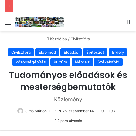
Menü
Ke
Kezdőlap
/
Civilszféra
Civilszféra
Élet-mód
Előadás
Építészet
Erdély
közösségépítés
Kultúra
Néprajz
Székelyföld
Tudományos előadások és
mesterségbemutatók
Közlemény
Send
Simó Márton
2025. szeptember 14.
0
93
an
2 perc olvasás
email