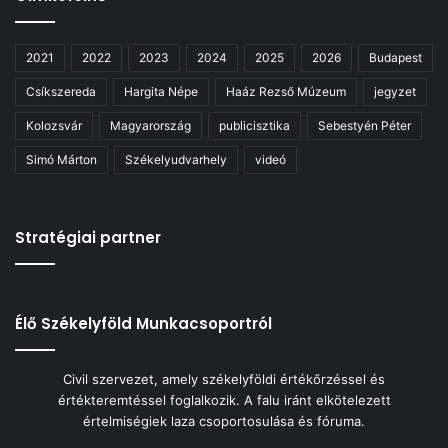
2021
2022
2023
2024
2025
2026
Budapest
Csíkszereda
Hargita Népe
Haáz Rezső Múzeum
jegyzet
Kolozsvár
Magyarország
publicisztika
Sebestyén Péter
Simó Márton
Székelyudvarhely
videó
Stratégiai partner
Élő Székelyföld Munkacsoportról
Civil szervezet, amely székelyföldi értékőrzéssel és
értékteremtéssel foglalkozik. A falu iránt elkötelezett
értelmiségiek laza csoportosulása és fóruma.