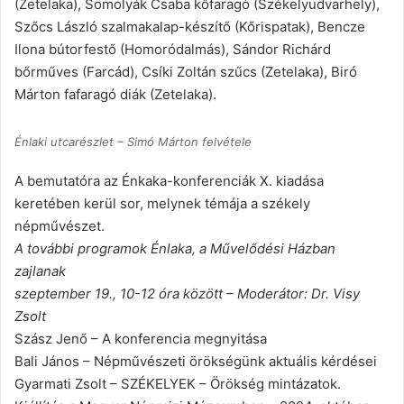
(Zetelaka), Somolyák Csaba kőfaragó (Székelyudvarhely),
Szőcs László szalmakalap-készítő (Kőrispatak), Bencze
Ilona bútorfestő (Homoródalmás), Sándor Richárd
bőrműves (Farcád), Csíki Zoltán szűcs (Zetelaka), Biró
Márton fafaragó diák (Zetelaka).
Énlaki utcarészlet – Simó Márton felvétele
A bemutatóra az Énkaka-konferenciák X. kiadása
keretében kerül sor, melynek témája a székely
népművészet.
A további programok Énlaka, a Művelődési Házban
zajlanak
szeptember 19., 10-12 óra között – Moderátor: Dr. Visy
Zsolt
Szász Jenő – A konferencia megnyitása
Bali János – Népművészeti örökségünk aktuális kérdései
Gyarmati Zsolt – SZÉKELYEK – Örökség mintázatok.