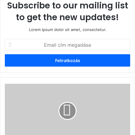
Subscribe to our mailing list
to get the new updates!
Lorem ipsum dolor sit amet, consectetur.
Email
cím
megadása
Szabad-
e
álmodozniuk
az
EU
kisebbségeinek?