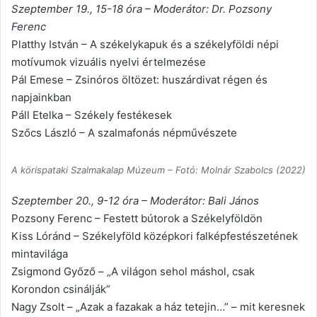
Szeptember 19., 15-18 óra – Moderátor: Dr. Pozsony
Ferenc
Platthy István – A székelykapuk és a székelyföldi népi
motívumok vizuális nyelvi értelmezése
Pál Emese – Zsinóros öltözet: huszárdivat régen és
napjainkban
Páll Etelka – Székely festékesek
Szőcs László – A szalmafonás népművészete
A körispataki Szalmakalap Múzeum – Fotó: Molnár Szabolcs (2022)
Szeptember 20., 9-12 óra – Moderátor: Bali János
Pozsony Ferenc – Festett bútorok a Székelyföldön
Kiss Lóránd – Székelyföld középkori falképfestészetének
mintavilága
Zsigmond Győző – „A világon sehol máshol, csak
Korondon csinálják”
Nagy Zsolt – „Azak a fazakak a ház tetejin…” – mit keresnek