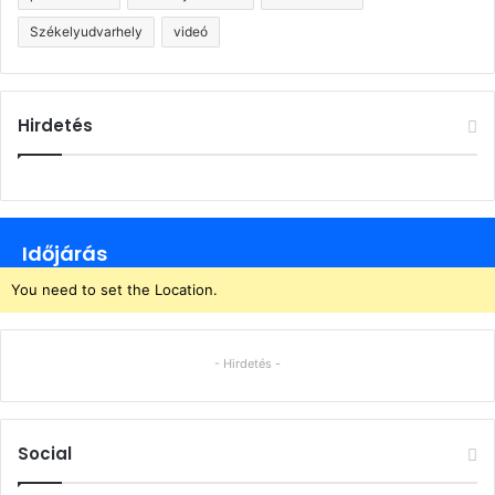
Székelyudvarhely
videó
Hirdetés
Időjárás
You need to set the Location.
- Hirdetés -
Social