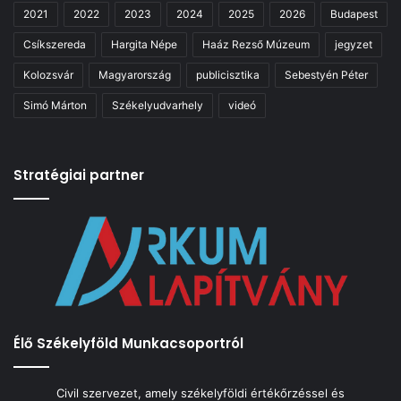
2021
2022
2023
2024
2025
2026
Budapest
Csíkszereda
Hargita Népe
Haáz Rezső Múzeum
jegyzet
Kolozsvár
Magyarország
publicisztika
Sebestyén Péter
Simó Márton
Székelyudvarhely
videó
Stratégiai partner
Élő Székelyföld Munkacsoportról
Civil szervezet, amely székelyföldi értékőrzéssel és