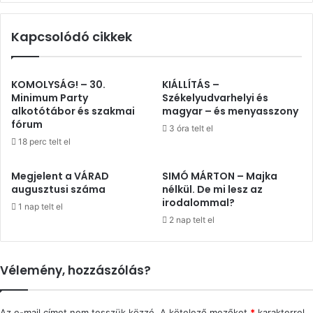
Kapcsolódó cikkek
KOMOLYSÁG! – 30.
KIÁLLÍTÁS –
Minimum Party
Székelyudvarhelyi és
alkotótábor és szakmai
magyar – és menyasszony
fórum
3 óra telt el
18 perc telt el
Megjelent a VÁRAD
SIMÓ MÁRTON – Majka
augusztusi száma
nélkül. De mi lesz az
irodalommal?
1 nap telt el
2 nap telt el
Vélemény, hozzászólás?
Az e-mail címet nem tesszük közzé.
A kötelező mezőket
*
karakterrel