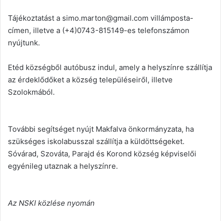
Tájékoztatást a simo.marton@gmail.com villámposta-
címen, illetve a (+4)0743-815149-es telefonszámon
nyújtunk.
Etéd községből autóbusz indul, amely a helyszínre szállítja
az érdeklődőket a község településeiről, illetve
Szolokmából.
További segítséget nyújt Makfalva önkormányzata, ha
szükséges iskolabusszal szállítja a küldöttségeket.
Sóvárad, Szováta, Parajd és Korond község képviselői
egyénileg utaznak a helyszínre.
Az NSKI közlése nyomán