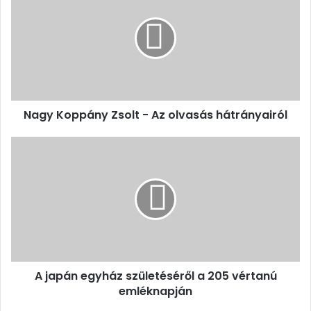
Zsolt
-
Az
olvasás
hátrányairól
Nagy Koppány Zsolt - Az olvasás hátrányairól
A
japán
egyház
születéséről
a
205
vértanú
emléknapján
A japán egyház születéséről a 205 vértanú
emléknapján