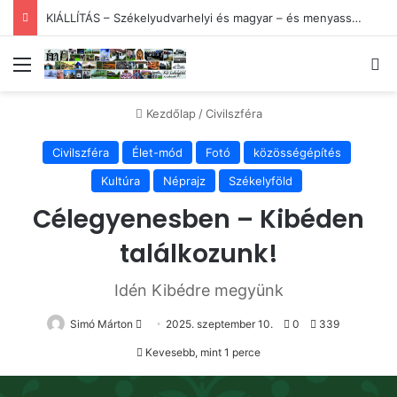
KIÁLLÍTÁS – Székelyudvarhelyi és magyar – és menyasszony
Menü
Ke
Kezdőlap
/
Civilszféra
Civilszféra
Élet-mód
Fotó
közösségépítés
Kultúra
Néprajz
Székelyföld
Célegyenesben – Kibéden
találkozunk!
Idén Kibédre megyünk
Send
Simó Márton
2025. szeptember 10.
0
339
an
Kevesebb, mint 1 perce
email