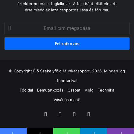
értékteremtéssel foglalkozik. A falu iránt elkötelezett
értelmiségiek laza csoportosulása és fóruma.
Email
cím
megadása
© Copyright Élő Székelyföld Munkacsoport, 2026, Minden jog
fenntartva!
Főoldal
Bemutatkozás
Csapat
Világ
Technika
Vásárlás most!
Facebook
X
YouTube
Instagram