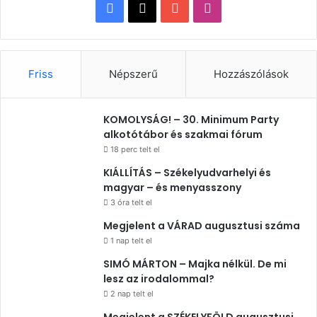
Facebook
X
YouTube
Instagram
Friss
Népszerű
Hozzászólások
KOMOLYSÁG! – 30. Minimum Party
alkotótábor és szakmai fórum
18 perc telt el
KIÁLLÍTÁS – Székelyudvarhelyi és
magyar – és menyasszony
3 óra telt el
Megjelent a VÁRAD augusztusi száma
1 nap telt el
SIMÓ MÁRTON – Majka nélkül. De mi
lesz az irodalommal?
2 nap telt el