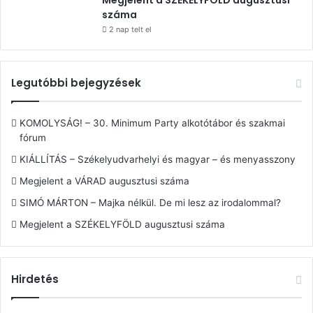
Megjelent a SZÉKELYFÖLD augusztusi
száma
2 nap telt el
Legutóbbi bejegyzések
KOMOLYSÁG! – 30. Minimum Party alkotótábor és szakmai
fórum
KIÁLLÍTÁS – Székelyudvarhelyi és magyar – és menyasszony
Megjelent a VÁRAD augusztusi száma
SIMÓ MÁRTON – Majka nélkül. De mi lesz az irodalommal?
Megjelent a SZÉKELYFÖLD augusztusi száma
Hirdetés