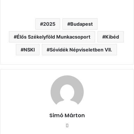
2025
Budapest
Élős Székelyföld Munkacsoport
Kibéd
NSKI
Sóvidék Népviseletben VII.
Simó Márton
Facebook