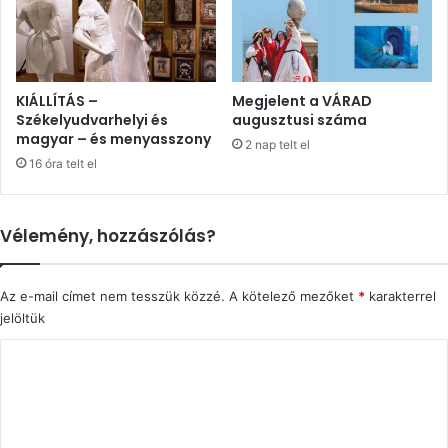
KIÁLLÍTÁS –
Megjelent a VÁRAD
Székelyudvarhelyi és
augusztusi száma
magyar – és menyasszony
2 nap telt el
16 óra telt el
Vélemény, hozzászólás?
Az e-mail címet nem tesszük közzé.
A kötelező mezőket
*
karakterrel
jelöltük
H
o
z
z