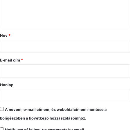
á
s
z
ó
Név
*
l
á
s
E-mail cím
*
*
Honlap
A nevem, e-mail címem, és weboldalcímem mentése a
böngészőben a következő hozzászólásomhoz.
Notify me of follow-up comments by email.