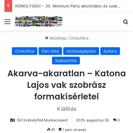
KOMOLYSÁG! – 30. Minimum Party alkotótábor és szakmai fórum
Menü
Ke
Kezdőlap
/
Civilszféra
Civilszféra
Élet-mód
közösségépítés
Kultúra
Székelyföld
Akarva-akaratlan – Katona
Lajos vak szobrász
formakísérletei
Kiállítás
Élő Székelyföld Munkacsoport
2025. augusztus 26.
0
81
1 perc olvasás