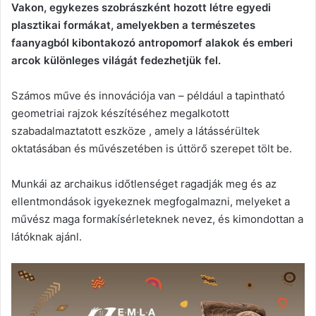
Vakon, egykezes szobrászként hozott létre egyedi
plasztikai formákat, amelyekben a természetes
faanyagból kibontakozó antropomorf alakok és emberi
arcok különleges világát fedezhetjük fel.
Számos műve és innovációja van – például a tapintható
geometriai rajzok készítéséhez megalkotott
szabadalmaztatott eszköze , amely a látássérültek
oktatásában és művészetében is úttörő szerepet tölt be.
Munkái az archaikus időtlenséget ragadják meg és az
ellentmondások igyekeznek megfogalmazni, melyeket a
művész maga formakísérleteknek nevez, és kimondottan a
látóknak ajánl.