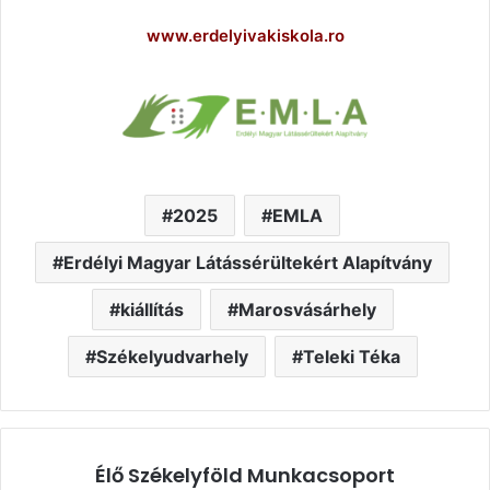
www.erdelyivakiskola.ro
2025
EMLA
Erdélyi Magyar Látássérültekért Alapítvány
kiállítás
Marosvásárhely
Székelyudvarhely
Teleki Téka
Élő Székelyföld Munkacsoport