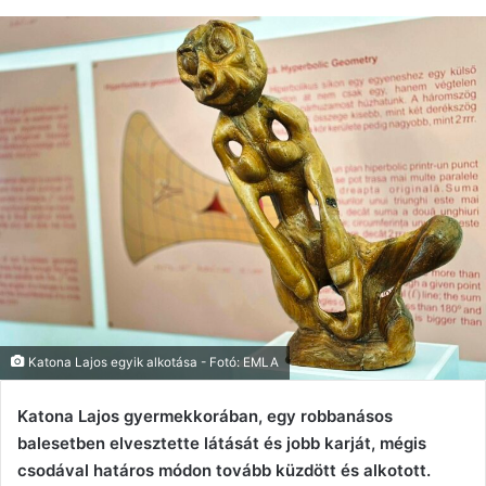
Katona Lajos egyik alkotása - Fotó: EMLA
Katona Lajos gyermekkorában, egy robbanásos
balesetben elvesztette látását és jobb karját, mégis
csodával határos módon tovább küzdött és alkotott.