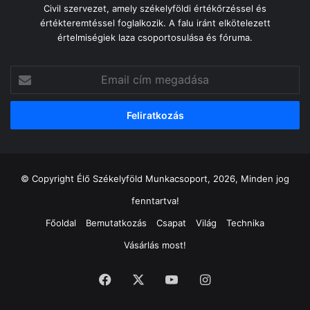
Civil szervezet, amely székelyföldi értékőrzéssel és
értékteremtéssel foglalkozik. A falu iránt elkötelezett
értelmiségiek laza csoportosulása és fóruma.
Email
cím
megadása
© Copyright Élő Székelyföld Munkacsoport, 2026, Minden jog
fenntartva!
Főoldal
Bemutatkozás
Csapat
Világ
Technika
Vásárlás most!
Facebook
X
YouTube
Instagram