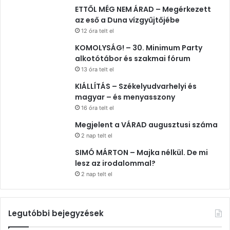
ETTŐL MÉG NEM ÁRAD – Megérkezett
az eső a Duna vízgyűjtőjébe
12 óra telt el
KOMOLYSÁG! – 30. Minimum Party
alkotótábor és szakmai fórum
13 óra telt el
KIÁLLÍTÁS – Székelyudvarhelyi és
magyar – és menyasszony
16 óra telt el
Megjelent a VÁRAD augusztusi száma
2 nap telt el
SIMÓ MÁRTON – Majka nélkül. De mi
lesz az irodalommal?
2 nap telt el
Legutóbbi bejegyzések