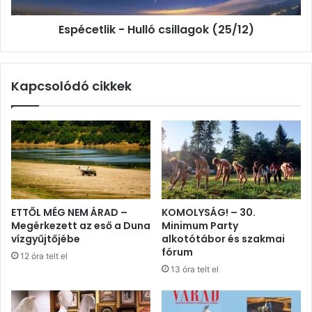
Espécetlik - Hulló csillagok (25/12)
Kapcsolódó cikkek
ETTŐL MÉG NEM ÁRAD –
KOMOLYSÁG! – 30.
Megérkezett az eső a Duna
Minimum Party
vízgyűjtőjébe
alkotótábor és szakmai
fórum
12 óra telt el
13 óra telt el