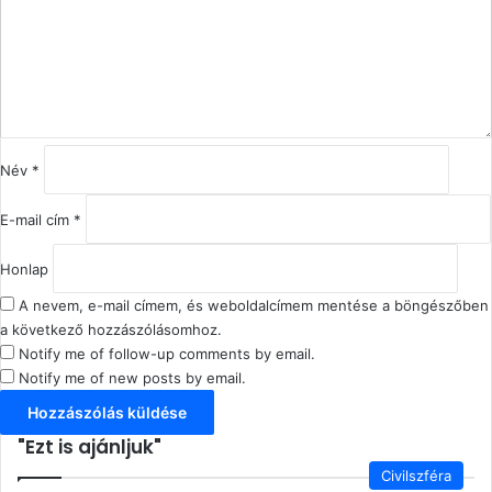
á
s
z
ó
l
á
s
Név
*
*
E-mail cím
*
Honlap
A nevem, e-mail címem, és weboldalcímem mentése a böngészőben
a következő hozzászólásomhoz.
Notify me of follow-up comments by email.
Notify me of new posts by email.
"Ezt is ajánljuk"
Bezárás
Civilszféra