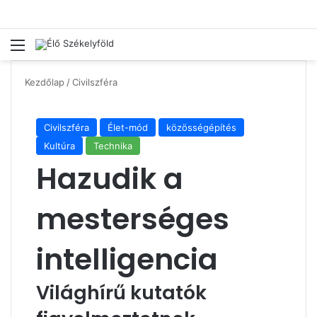
Menü
Ke
Kezdőlap
/
Civilszféra
Civilszféra
Élet-mód
közösségépítés
Kultúra
Technika
Hazudik a
mesterséges
intelligencia
Világhírű kutatók