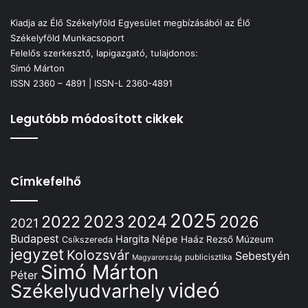
Kiadja az Élő Székelyföld Egyesület megbízásából az Élő
Székelyföld Munkacsoport
Felelős szerkesztő, lapigazgató, tulajdonos:
Simó Márton
ISSN 2360 – 4891 | ISSN-L 2360-4891
Legutóbb módosított cikkek
Címkefelhő
2025
2022
2023
2024
2026
2021
Budapest
Hargita Népe
Haáz Rezső Múzeum
Csíkszereda
jegyzet
Kolozsvár
Sebestyén
publicisztika
Magyarország
Simó Márton
Péter
videó
Székelyudvarhely