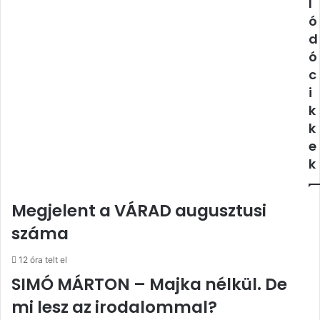
l
ó
d
ó
c
i
k
k
e
k
Megjelent a VÁRAD augusztusi
száma
12 óra telt el
SIMÓ MÁRTON – Majka nélkül. De
mi lesz az irodalommal?