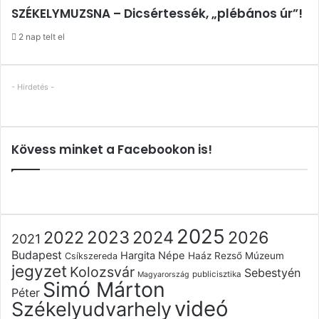
SZÉKELYMUZSNA – Dicsértessék, „plébános úr”!
2 nap telt el
- Hirdetés -
Kövess minket a Facebookon is!
2025
2022
2023
2024
2026
2021
Budapest
Hargita Népe
Haáz Rezső Múzeum
Csíkszereda
jegyzet
Kolozsvár
Sebestyén
publicisztika
Magyarország
Simó Márton
Péter
videó
Székelyudvarhely