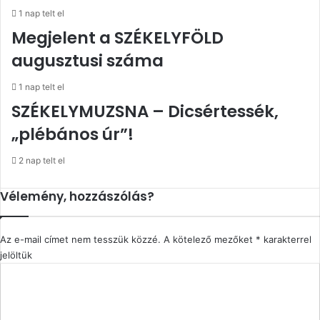
1 nap telt el
Megjelent a SZÉKELYFÖLD
augusztusi száma
1 nap telt el
SZÉKELYMUZSNA – Dicsértessék,
„plébános úr”!
2 nap telt el
Vélemény, hozzászólás?
Az e-mail címet nem tesszük közzé.
A kötelező mezőket
*
karakterrel
jelöltük
H
o
z
z