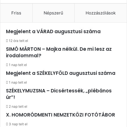
Friss
Népszerű
Hozzászólások
Megjelent a VÁRAD augusztusi száma
12 óra telt el
SIMÓ MÁRTON – Majka nélkül. De mi lesz az
irodalommal?
1 nap telt el
Megjelent a SZÉKELYFÖLD augusztusi száma
1 nap telt el
SZÉKELYMUZSNA – Dicsértessék, „plébános
úr”!
2 nap telt el
X. HOMORÓDMENTI NEMZETKÖZI FOTÓTÁBOR
3 nap telt el