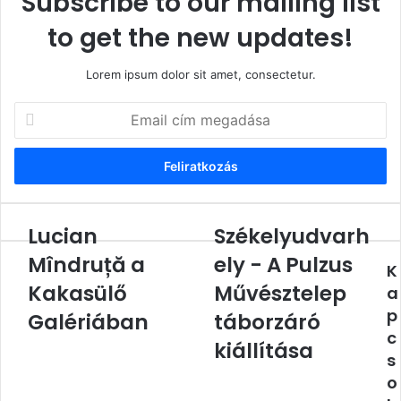
Subscribe to our mailing list
to get the new updates!
Lorem ipsum dolor sit amet, consectetur.
Email
cím
megadása
Lucian
Székelyudvarh
Lucian
Székelyudvarhely
Mîndruță
-
Mîndruță a
ely - A Pulzus
K
a
A
Kakasülő
Kakasülő
Pulzus
Művésztelep
a
Galériában
Művésztelep
p
Galériában
táborzáró
táborzáró
c
kiállítása
kiállítása
s
o