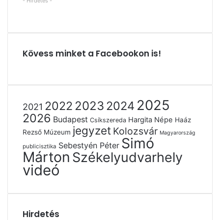
- Hirdetés -
Kövess minket a Facebookon is!
2025
2022
2023
2024
2021
2026
Budapest
Hargita Népe
Haáz
Csíkszereda
jegyzet
Kolozsvár
Rezső Múzeum
Magyarország
Simó
Sebestyén Péter
publicisztika
Márton
Székelyudvarhely
videó
Hirdetés