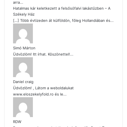
arra...
Hatalmas kár keletkezett a felsősófalvi lakástűzben – A
Székely Ház
[…] Több évtizeden át külföldön, főleg Hollandiában és...
Simó Márton
Üdvözlöm! Itt írhat. Köszönettel!...
Daniel craig
Üdvözlöm! , Látom a weboldalukat
www.eloszekelyfold.ro és le...
RDW