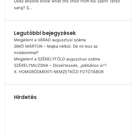
Does anyone know what the choir from Kis Szent Terez
sang? Ș...
Legutóbbi bejegyzések
Megjelent a VÁRAD augusztusi száma
SIMÓ MÁRTON – Majka nélkül. De mi lesz az
irodalommal?
Megjelent a SZÉKELYFÖLD augusztusi száma
SZÉKELYMUZSNA – Dicsértessék, „plébános úr”!
X. HOMORÓDMENTI NEMZETKÖZI FOTÓTÁBOR
Hirdetés