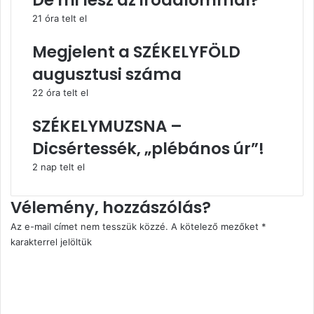
De mi lesz az irodalommal?
21 óra telt el
Megjelent a SZÉKELYFÖLD
augusztusi száma
22 óra telt el
SZÉKELYMUZSNA –
Dicsértessék, „plébános úr”!
2 nap telt el
Vélemény, hozzászólás?
Az e-mail címet nem tesszük közzé.
A kötelező mezőket
*
karakterrel jelöltük
H
o
z
z