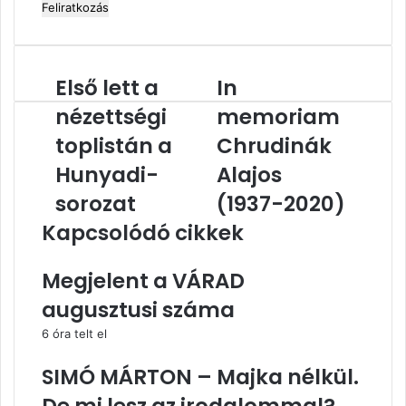
cím
megadása
Első lett a
In
Első
In
lett
memoriam
nézettségi
memoriam
a
Chrudinák
nézettségi
toplistán a
Alajos
Chrudinák
toplistán
(1937-
Hunyadi-
Alajos
a
2020)
Hunyadi-
sorozat
(1937-2020)
sorozat
Kapcsolódó cikkek
Megjelent a VÁRAD
augusztusi száma
6 óra telt el
SIMÓ MÁRTON – Majka nélkül.