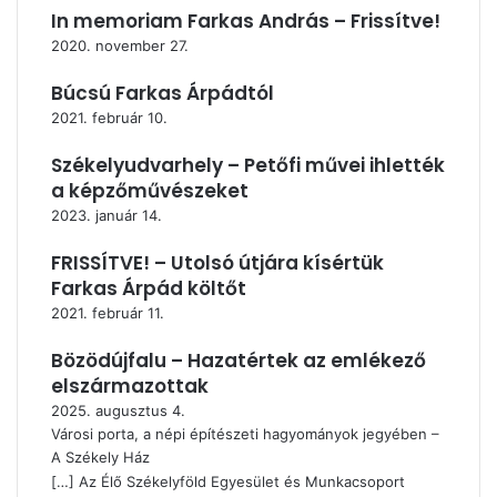
In memoriam Farkas András – Frissítve!
2020. november 27.
Búcsú Farkas Árpádtól
2021. február 10.
Székelyudvarhely – Petőfi művei ihlették
a képzőművészeket
2023. január 14.
FRISSÍTVE! – Utolsó útjára kísértük
Farkas Árpád költőt
2021. február 11.
Bözödújfalu – Hazatértek az emlékező
elszármazottak
2025. augusztus 4.
Városi porta, a népi építészeti hagyományok jegyében –
A Székely Ház
[…] Az Élő Székelyföld Egyesület és Munkacsoport