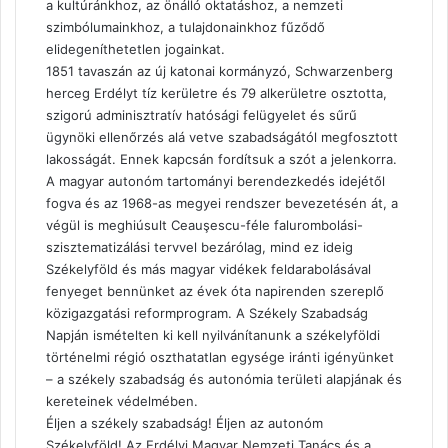
a kultúránkhoz, az önálló oktatáshoz, a nemzeti
szimbólumainkhoz, a tulajdonainkhoz fűződő
elidegeníthetetlen jogainkat.
1851 tavaszán az új katonai kormányzó, Schwarzenberg
herceg Erdélyt tíz kerületre és 79 alkerületre osztotta,
szigorú adminisztratív hatósági felügyelet és sűrű
ügynöki ellenőrzés alá vetve szabadságától megfosztott
lakosságát. Ennek kapcsán fordítsuk a szót a jelenkorra.
A magyar autonóm tartományi berendezkedés idejétől
fogva és az 1968-as megyei rendszer bevezetésén át, a
végül is meghiúsult Ceauşescu-féle falurombolási-
szisztematizálási tervvel bezárólag, mind ez ideig
Székelyföld és más magyar vidékek feldarabolásával
fenyeget bennünket az évek óta napirenden szereplő
közigazgatási reformprogram. A Székely Szabadság
Napján ismételten ki kell nyilvánítanunk a székelyföldi
történelmi régió oszthatatlan egysége iránti igényünket
– a székely szabadság és autonómia területi alapjának és
kereteinek védelmében.
Éljen a székely szabadság! Éljen az autonóm
Székelyföld! Az Erdélyi Magyar Nemzeti Tanács és a