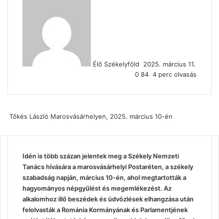
Send
an
email
Élő Székelyföld
2025. március 11.
0
84
4 perc olvasás
Tőkés László Marosvásárhelyen, 2025. március 10-én
Idén is több százan jelentek meg a Székely Nemzeti
Tanács hívására a marosvásárhelyi Postaréten, a székely
szabadság napján, március 10-én, ahol megtartották a
hagyományos népgyűlést és megemlékezést. Az
alkalomhoz illő beszédek és üdvözlések elhangzása után
felolvasták a Románia Kormányának és Parlamentjének