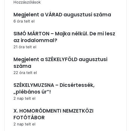
Hozzászólások
Megjelent a VÁRAD augusztusi száma
6 óra telt el
SIMÓ MÁRTON – Majka nélkül. De mi lesz
az irodalommal?
21 óra telt el
Megjelent a SZÉKELYFÖLD augusztusi
száma
22 óra telt el
SZÉKELYMUZSNA – Dicsértessék,
„plébános úr”!
2 nap telt el
X. HOMORÓDMENTI NEMZETKÖZI
FOTÓTÁBOR
2 nap telt el