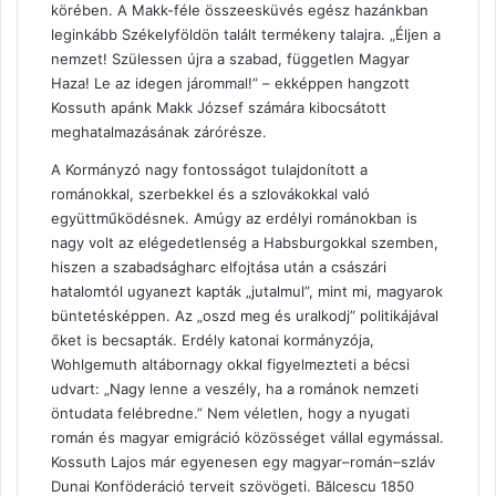
körében. A Makk-féle összeesküvés egész hazánkban
leginkább Székelyföldön talált termékeny talajra. „Éljen a
nemzet! Szülessen újra a szabad, független Magyar
Haza! Le az idegen járommal!” – ekképpen hangzott
Kossuth apánk Makk József számára kibocsátott
meghatalmazásának zárórésze.
A Kormányzó nagy fontosságot tulajdonított a
románokkal, szerbekkel és a szlovákokkal való
együttműködésnek. Amúgy az erdélyi románokban is
nagy volt az elégedetlenség a Habsburgokkal szemben,
hiszen a szabadságharc elfojtása után a császári
hatalomtól ugyanezt kapták „jutalmul”, mint mi, magyarok
büntetésképpen. Az „oszd meg és uralkodj” politikájával
őket is becsapták. Erdély katonai kormányzója,
Wohlgemuth altábornagy okkal figyelmezteti a bécsi
udvart: „Nagy lenne a veszély, ha a románok nemzeti
öntudata felébredne.” Nem véletlen, hogy a nyugati
román és magyar emigráció közösséget vállal egymással.
Kossuth Lajos már egyenesen egy magyar–román–szláv
Dunai Konföderáció terveit szövögeti. Bălcescu 1850