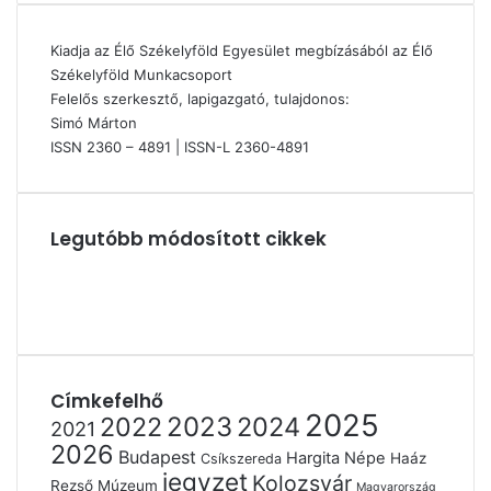
Kiadja az Élő Székelyföld Egyesület megbízásából az Élő
Székelyföld Munkacsoport
Felelős szerkesztő, lapigazgató, tulajdonos:
Simó Márton
ISSN 2360 – 4891 | ISSN-L 2360-4891
Legutóbb módosított cikkek
Címkefelhő
2025
2022
2023
2024
2021
2026
Budapest
Hargita Népe
Haáz
Csíkszereda
jegyzet
Kolozsvár
Rezső Múzeum
Magyarország