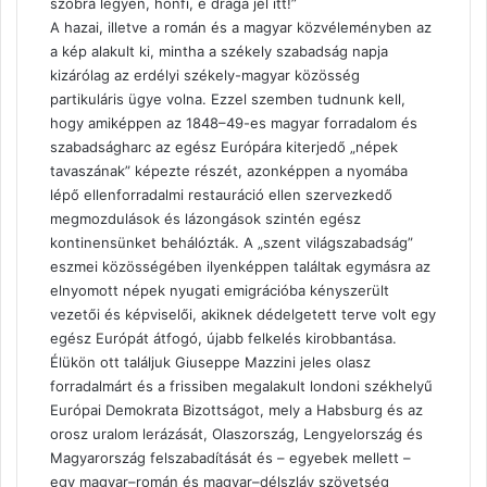
szobra legyen, honfi, e drága jel itt!”
A hazai, illetve a román és a magyar közvéleményben az
a kép alakult ki, mintha a székely szabadság napja
kizárólag az erdélyi székely-magyar közösség
partikuláris ügye volna. Ezzel szemben tudnunk kell,
hogy amiképpen az 1848–49-es magyar forradalom és
szabadságharc az egész Európára kiterjedő „népek
tavaszának” képezte részét, azonképpen a nyomába
lépő ellenforradalmi restauráció ellen szervezkedő
megmozdulások és lázongások szintén egész
kontinensünket behálózták. A „szent világszabadság”
eszmei közösségében ilyenképpen találtak egymásra az
elnyomott népek nyugati emigrációba kényszerült
vezetői és képviselői, akiknek dédelgetett terve volt egy
egész Európát átfogó, újabb felkelés kirobbantása.
Élükön ott találjuk Giuseppe Mazzini jeles olasz
forradalmárt és a frissiben megalakult londoni székhelyű
Európai Demokrata Bizottságot, mely a Habsburg és az
orosz uralom lerázását, Olaszország, Lengyelország és
Magyarország felszabadítását és – egyebek mellett –
egy magyar–román és magyar–délszláv szövetség