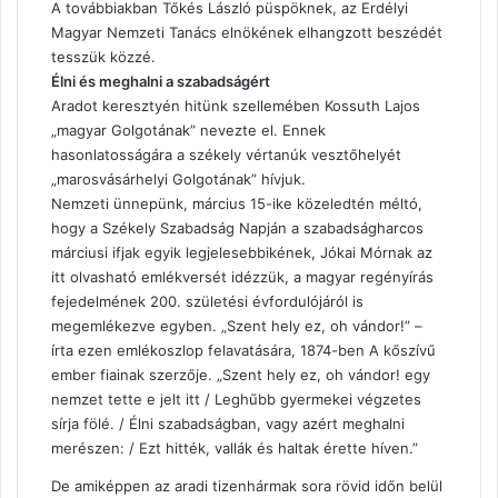
A továbbiakban Tőkés László püspöknek, az Erdélyi
Magyar Nemzeti Tanács elnökének elhangzott beszédét
tesszük közzé.
Élni és meghalni a szabadságért
Aradot keresztyén hitünk szellemében Kossuth Lajos
„magyar Golgotának” nevezte el. Ennek
hasonlatosságára a székely vértanúk vesztőhelyét
„marosvásárhelyi Golgotának” hívjuk.
Nemzeti ünnepünk, március 15-ike közeledtén méltó,
hogy a Székely Szabadság Napján a szabadságharcos
márciusi ifjak egyik legjelesebbikének, Jókai Mórnak az
itt olvasható emlékversét idézzük, a magyar regényírás
fejedelmének 200. születési évfordulójáról is
megemlékezve egyben. „Szent hely ez, oh vándor!” –
írta ezen emlékoszlop felavatására, 1874-ben A kőszívű
ember fiainak szerzője. „Szent hely ez, oh vándor! egy
nemzet tette e jelt itt / Leghűbb gyermekei végzetes
sírja fölé. / Élni szabadságban, vagy azért meghalni
merészen: / Ezt hitték, vallák és haltak érette híven.”
De amiképpen az aradi tizenhármak sora rövid időn belül