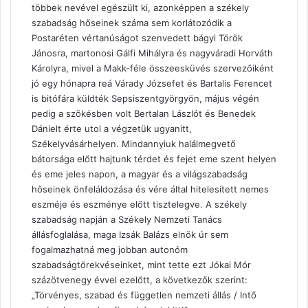
többek nevével egészült ki, azonképpen a székely
szabadság hőseinek száma sem korlátozódik a
Postaréten vértanúságot szenvedett bágyi Török
Jánosra, martonosi Gálfi Mihályra és nagyváradi Horváth
Károlyra, mivel a Makk-féle összeesküvés szervezőiként
jó egy hónapra reá Várady Józsefet és Bartalis Ferencet
is bitófára küldték Sepsiszentgyörgyön, május végén
pedig a szökésben volt Bertalan Lászlót és Benedek
Dánielt érte utol a végzetük ugyanitt,
Székelyvásárhelyen. Mindannyiuk halálmegvető
bátorsága előtt hajtunk térdet és fejet eme szent helyen
és eme jeles napon, a magyar és a világszabadság
hőseinek önfeláldozása és vére által hitelesített nemes
eszméje és eszménye előtt tisztelegve. A székely
szabadság napján a Székely Nemzeti Tanács
állásfoglalása, maga Izsák Balázs elnök úr sem
fogalmazhatná meg jobban autonóm
szabadságtörekvéseinket, mint tette ezt Jókai Mór
százötvenegy évvel ezelőtt, a következők szerint:
„Törvényes, szabad és független nemzeti állás / Intő