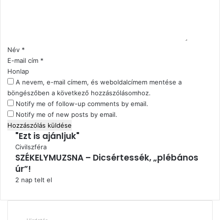
á
s
z
ó
l
Név
*
á
E-mail cím
*
s
Honlap
*
A nevem, e-mail címem, és weboldalcímem mentése a
böngészőben a következő hozzászólásomhoz.
Notify me of follow-up comments by email.
Notify me of new posts by email.
"Ezt is ajánljuk"
Bezárás
Civilszféra
SZÉKELYMUZSNA – Dicsértessék, „plébános
úr”!
2 nap telt el