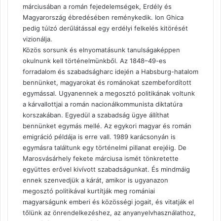
márciusában a román fejedelemségek, Erdély és
Magyarország ébredésében reménykedik. Ion Ghica
pedig túlzó derűlátással egy erdélyi felkelés kitörését
vizionálja.
Közös sorsunk és elnyomatásunk tanulságaképpen
okulnunk kell történelmünkből. Az 1848–49-es
forradalom és szabadságharc idején a Habsburg-hatalom
bennünket, magyarokat és románokat szembefordított
egymással. Ugyanennek a megosztó politikának voltunk
a kárvallottjai a román nacionálkommunista diktatúra
korszakában. Egyedül a szabadság ügye állíthat
bennünket egymás mellé. Az egykori magyar és román
emigráció példája is erre vall. 1989 karácsonyán is
egymásra találtunk egy történelmi pillanat erejéig. De
Marosvásárhely fekete márciusa ismét tönkretette
együttes erővel kivívott szabadságunkat. És mindmáig
ennek szenvedjük a kárát, amikor is ugyanazon
megosztó politikával kurtítják meg romániai
magyarságunk emberi és közösségi jogait, és vitatják el
tőlünk az önrendelkezéshez, az anyanyelvhasználathoz,