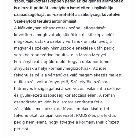
szóló, tájékoztatásképpen pedig az ideiglenes államfőnek
is címzett petíciót, amelyben ismételten kinyilvánítja
szabadságóhaját és -szeretetét a székelység, követelve
Székelyföld területi autonómiáját.
A kiáltványban elhangzottak szóbeli elfogadását
követően a meghívottak, küldöttek és közképviselők
megkoszorúzták a székely vértanúk emlékművét, a
magyar és székely himnuszok eléneklése után pedig
sorokba rendeződve indultak el a Maros Megyei
Kormányhivatal épülete elé, hogy a dokumentumot
átnyújtsák a helyi kormánymegbízottnak. Az idei
felvonulás célja a vértanúkra való megemlékezés mellett
a tiltakozás volt a fenyegető, Székelyföld számára
hátrányos közigazgatási átszervezés, valamint a szólás-
és gyülekezeti szabadság korlátozása ellen. A román
csendőrség az idén is a járdára szorította fel a
zászlókkal, molinókkal és fúvószenekari kísérettel
felvonulókat, az újan kinevezett RMDSZ-es prefektus
pedig nem jelent, hogy átvegye a kormányának címzett
petíciót.