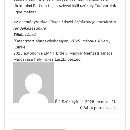
történelmi Partium teljes szívvel kiáll székely Testvéreink
ügye mellett.
Az eseményfotókat Tőkés László Sajtóirodája bocsátotta
rendelkezésünkre
Tőkés László
(Elhangzott Marosvásárhelyen, 2025. március 10-én.)
Címke
2025
autonómia
EMNT
Erdélyi Magyar Nemzeti Tanács
Marosvásárhely
Tőkés László beszéd
Send
an
email
Élő Székelyföld
2025. március 11.
0
84
4 perc olvasás