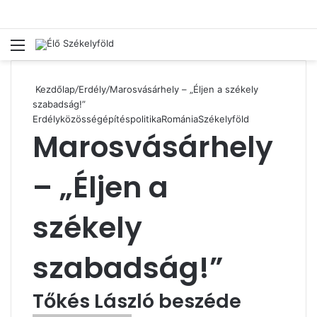
Menü
Ke
Kezdőlap
/
Erdély
/
Marosvásárhely – „Éljen a székely
szabadság!”
Erdély
közösségépítés
politika
Románia
Székelyföld
Marosvásárhely
– „Éljen a
székely
szabadság!”
Tőkés László beszéde