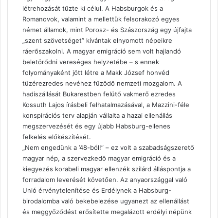
létrehozását tűzte ki célul. A Habsburgok és a
Romanovok, valamint a mellettük felsorakozó egyes
német államok, mint Porosz- és Szászország egy újfajta
„szent szövetséget” kívántak elnyomott népeikre
ráerőszakolni. A magyar emigráció sem volt hajlandó
beletörődni vereséges helyzetébe – s ennek
folyományaként jött létre a Makk József honvéd
tüzérezredes nevéhez fűződő nemzeti mozgalom. A
hadiszállását Bukarestben felütő vakmerő ezredes
Kossuth Lajos írásbeli felhatalmazásával, a Mazzini-féle
konspirációs terv alapján vállalta a hazai ellenállás
megszervezését és egy újabb Habsburg-ellenes
felkelés előkészítését.
„Nem engedünk a ’48-ból!” – ez volt a szabadságszerető
magyar nép, a szervezkedő magyar emigráció és a
kiegyezés korabeli magyar ellenzék szilárd álláspontja a
forradalom leverését követően. Az anyaországgal való
Unió érvénytelenítése és Erdélynek a Habsburg-
birodalomba való bekebelezése ugyanezt az ellenállást
és meggyőződést erősítette megalázott erdélyi népünk