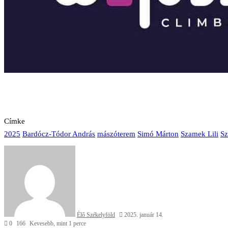
Címke
2025
Bardócz-Tódor András
mászóterem
Simó Márton
Szamek Lili
Sz
Send
an
email
Élő Székelyföld
2025. január 14.
0
166
Kevesebb, mint 1 perce