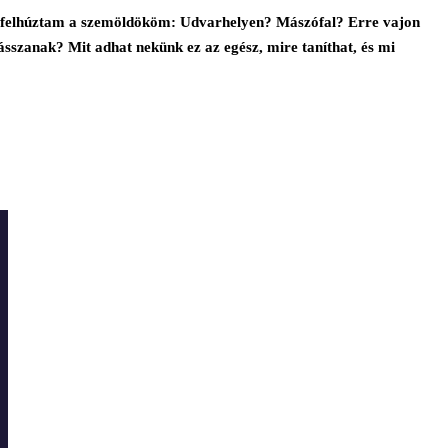
it felhúztam a szemöldököm: Udvarhelyen? Mászófal? Erre vajon
szanak? Mit adhat nekünk ez az egész, mire taníthat, és mi