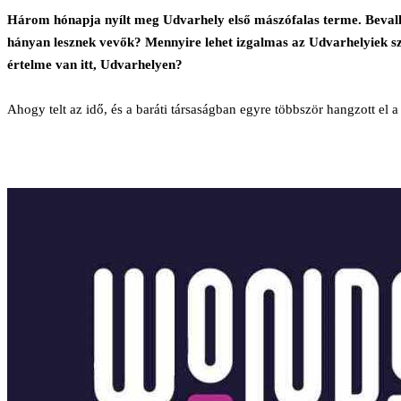
Facebook
X
Reddit
WhatsApp
Megosztás
Nyomtatás
Három hónapja nyílt meg Udvarhely első mászófalas terme. Bevall
email-
hányan lesznek vevők? Mennyire lehet izgalmas az Udvarhelyiek s
ben
értelme van itt, Udvarhelyen?
Ahogy telt az idő, és a baráti társaságban egyre többször hangzott e