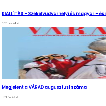
KIÁLLÍTÁS – Székelyudvarhelyi és magyar – é
20 perc telt el
Megjelent a VÁRAD augusztusi száma
21 óra telt el