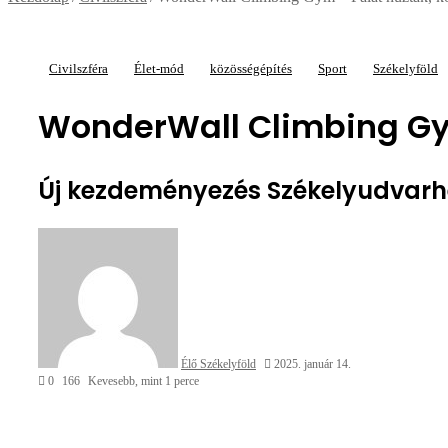
Civilszféra
Élet-mód
közösségépítés
Sport
Székelyföld
WonderWall Climbing Gym
Új kezdeményezés Székelyudvarh
Send
an
email
Élő Székelyföld
2025. január 14.
0
166
Kevesebb, mint 1 perce