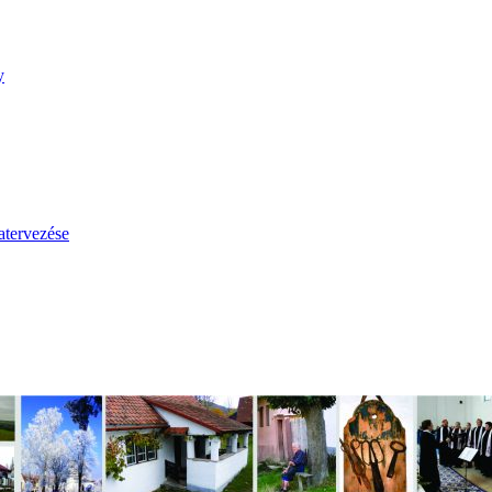
y
tervezése