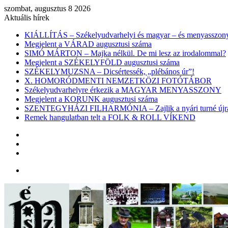
szombat, augusztus 8 2026
Aktuális hírek
KIÁLLÍTÁS – Székelyudvarhelyi és magyar – és menyasszon
Megjelent a VÁRAD augusztusi száma
SIMÓ MÁRTON – Majka nélkül. De mi lesz az irodalommal?
Megjelent a SZÉKELYFÖLD augusztusi száma
SZÉKELYMUZSNA – Dicsértessék, „plébános úr”!
X. HOMORÓDMENTI NEMZETKÖZI FOTÓTÁBOR
Székelyudvarhelyre érkezik a MAGYAR MENYASSZONY
Megjelent a KORUNK augusztusi száma
SZENTEGYHÁZI FILHARMÓNIA – Zajlik a nyári turné újra
Remek hangulatban telt a FOLK & ROLL VÍKEND
Belépés
Véletlen
cikk
Oldalsáv
Menü