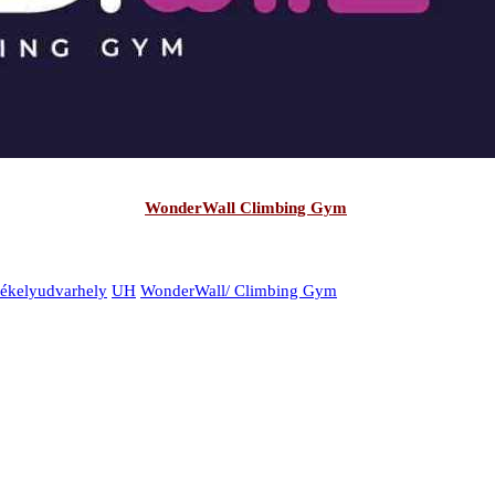
WonderWall Climbing Gym
ékelyudvarhely
UH
WonderWall/ Climbing Gym