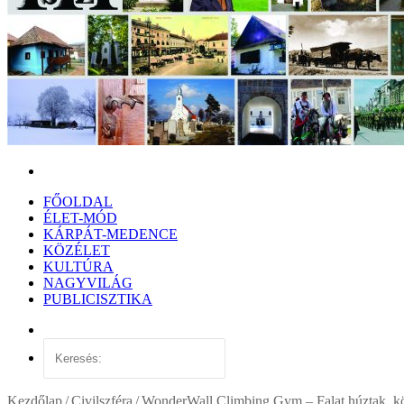
Keresés:
FŐOLDAL
ÉLET-MÓD
KÁRPÁT-MEDENCE
KÖZÉLET
KULTÚRA
NAGYVILÁG
PUBLICISZTIKA
Véletlen
cikk
Keresés:
Kezdőlap
/
Civilszféra
/
WonderWall Climbing Gym – Falat húztak, kö