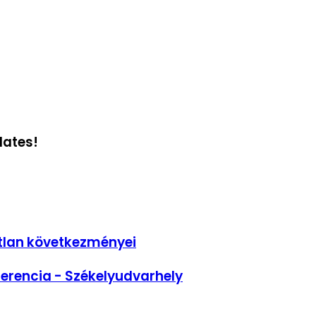
dates!
tlan következményei
erencia - Székelyudvarhely