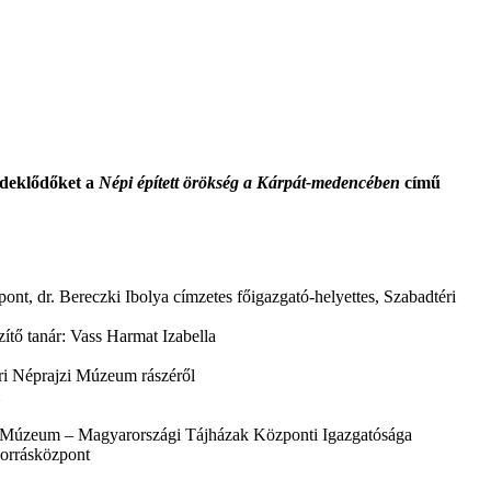
rdeklődőket a
Népi épített örökség a Kárpát-medencében
című
t, dr. Bereczki Ibolya címzetes főigazgató-helyettes, Szabadtéri
tő tanár: Vass Harmat Izabella
éri Néprajzi Múzeum rászéről
zi Múzeum – Magyarországi Tájházak Központi Igazgatósága
Forrásközpont