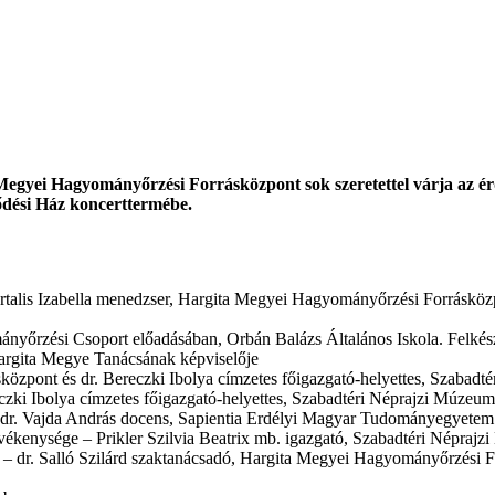
egyei Hagyományőrzési Forrásközpont sok szeretettel várja az é
ődési Ház koncerttermébe.
alis Izabella menedzser, Hargita Megyei Hagyományőrzési Forrásközpon
yőrzési Csoport előadásában, Orbán Balázs Általános Iskola. Felkészí
argita Megye Tanácsának képviselője
özpont és dr. Bereczki Ibolya címzetes főigazgató-helyettes, Szabadt
zki Ibolya címzetes főigazgató-helyettes, Szabadtéri Néprajzi Múzeum
k dr. Vajda András docens, Sapientia Erdélyi Magyar Tudományegyetem
ékenysége – Prikler Szilvia Beatrix mb. igazgató, Szabadtéri Népraj
 – dr. Salló Szilárd szaktanácsadó, Hargita Megyei Hagyományőrzési 