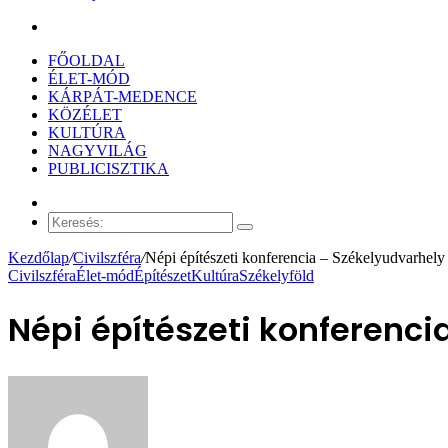
Keresés:
FŐOLDAL
ÉLET-MÓD
KÁRPÁT-MEDENCE
KÖZÉLET
KULTÚRA
NAGYVILÁG
PUBLICISZTIKA
Véletlen
cikk
Keresés:
Kezdőlap
/
Civilszféra
/
Népi építészeti konferencia – Székelyudvarhely
Civilszféra
Élet-mód
Építészet
Kultúra
Székelyföld
Népi építészeti konferenci
Send
an
email