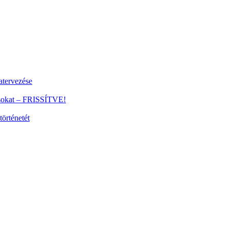
tervezése
ánsokat – FRISSÍTVE!
történetét