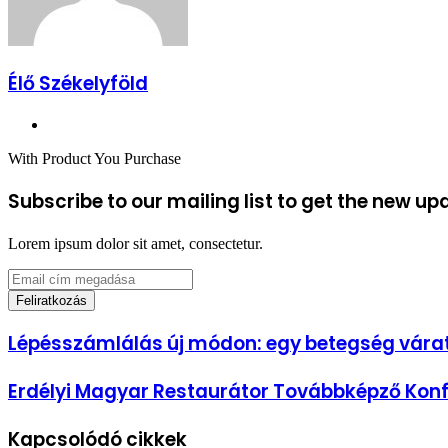
Élő Székelyföld
Honlap
With Product You Purchase
Subscribe to our mailing list to get the new up
Lorem ipsum dolor sit amet, consectetur.
Email
cím
megadása
Lépésszámlálás
Lépésszámlálás új módon: egy betegség vára
új
módon:
Erdélyi
Erdélyi Magyar Restaurátor Továbbképző Konf
egy
Magyar
betegség
Restaurátor
váratlan
Kapcsolódó cikkek
Továbbképző
következményei