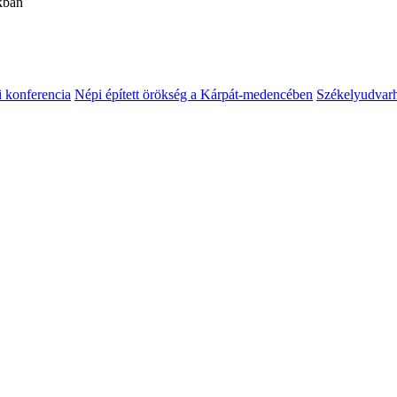
akban
i konferencia
Népi épített örökség a Kárpát-medencében
Székelyudvar