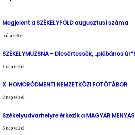
Konferencia
-
Székelyudvarhely
Megjelent a SZÉKELYFÖLD augusztusi száma
5 óra telt el
SZÉKELYMUZSNA – Dicsértessék, „plébános úr”
1 nap telt el
X. HOMORÓDMENTI NEMZETKÖZI FOTÓTÁBOR
2 nap telt el
Székelyudvarhelyre érkezik a MAGYAR MENYA
3 nap telt el