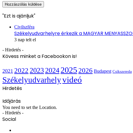
"Ezt is ajánljuk"
Bezárás
Civilszféra
Székelyudvarhelyre érkezik a MAGYAR MENYASSZ
3 nap telt el
- Hirdetés -
Kövess minket a Facebookon is!
2025
2022
2023
2024
2026
2021
Budapest
Csíkszereda
videó
Székelyudvarhely
Hirdetés
Időjárás
You need to set the Location.
- Hirdetés -
Social
Facebook