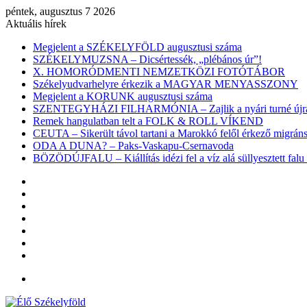
péntek, augusztus 7 2026
Aktuális hírek
Megjelent a SZÉKELYFÖLD augusztusi száma
SZÉKELYMUZSNA – Dicsértessék, „plébános úr”!
X. HOMORÓDMENTI NEMZETKÖZI FOTÓTÁBOR
Székelyudvarhelyre érkezik a MAGYAR MENYASSZONY
Megjelent a KORUNK augusztusi száma
SZENTEGYHÁZI FILHARMÓNIA – Zajlik a nyári turné újra
Remek hangulatban telt a FOLK & ROLL VÍKEND
CEUTA – Sikerült távol tartani a Marokkó felől érkező migr
ODA A DUNA? – Paks-Vaskapu-Csernavoda
BÖZÖDÚJFALU – Kiállítás idézi fel a víz alá süllyesztett falu 
Facebook
X
YouTube
Instagram
Belépés
Véletlen
cikk
Oldalsáv
Menü