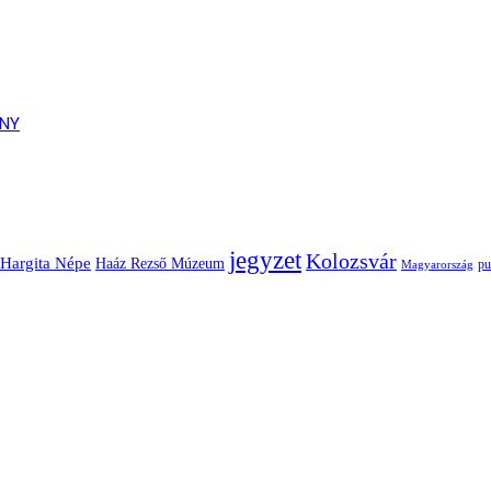
ONY
jegyzet
Kolozsvár
Hargita Népe
Haáz Rezső Múzeum
pu
Magyarország