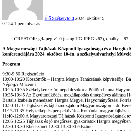
Élő Székelyföld
2024. október 5.
0
124
1 perc olvasás
CREATOR: gd-jpeg v1.0 (using IJG JPEG v62), quality = 82
Facebook
X
Reddit
WhatsApp
Megosztás
Nyomtatás
A Magyarországi Tájházak Központi Igazgatósága és a Hargita M
email-
konferenciájára 2024. október 10-én, a székelyudvarhelyi Művel
ben
Program
9:30-9:50 Regisztráció
10:00-10:20 Köszöntők – Hargita Megye Tanácsának képviselője, Bart
Néprajzi Múzeum
10:25-10:35 Székelykeresztúri népdalcsokor a Pöttöm Panna Hagyomán
10:35-10:45 Az Együttműködési megállapodás ünnepélyes aláírása H
Bartalis Izabella menedzser, Hargita Megyei Hagyományőrzési Forrásk
10:50-11:10 Tájházak és tájházmozgalom Magyarországon – dr. Berec
11:15-11:35 Helyzetkép és perspektívák – Romániai magyar tájháza
11:40-12:00 A Magyarországi Tájházak Központi Igazgatóságának tev
12:05-12:25 Tájházak és jó megőrzési gyakorlatok Hargita megyében
12:30-13:30 Ebédszünet 12:30-13:30 Ebédszünet