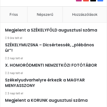
Friss
Népszerű
Hozzászólások
Megjelent a SZÉKELYFÖLD augusztusi száma
9 óra telt el
SZÉKELYMUZSNA – Dicsértessék, „plébános
úr”!
2 nap telt el
X. HOMORÓDMENTI NEMZETKÖZI FOTÓTÁBOR
2 nap telt el
Székelyudvarhelyre érkezik a MAGYAR
MENYASSZONY
3 nap telt el
Megjelent a KORUNK augusztusi száma