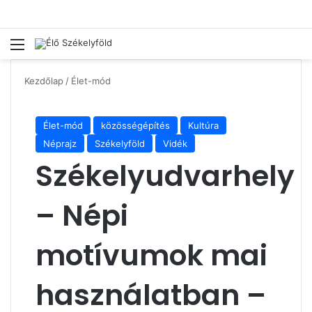
Menü
Ke
Kezdőlap
/
Élet-mód
Élet-mód
közösségépítés
Kultúra
Néprajz
Székelyföld
Vidék
Székelyudvarhely
– Népi
motívumok mai
használatban –