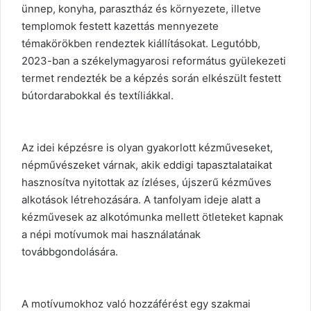
ünnep, konyha, parasztház és környezete, illetve
templomok festett kazettás mennyezete
témakörökben rendeztek kiállításokat. Legutóbb,
2023-ban a székelymagyarosi református gyülekezeti
termet rendezték be a képzés során elkészült festett
bútordarabokkal és textíliákkal.
Az idei képzésre is olyan gyakorlott kézműveseket,
népművészeket várnak, akik eddigi tapasztalataikat
hasznosítva nyitottak az ízléses, újszerű kézműves
alkotások létrehozására. A tanfolyam ideje alatt a
kézművesek az alkotómunka mellett ötleteket kapnak
a népi motívumok mai használatának
továbbgondolására.
A motívumokhoz való hozzáférést egy szakmai