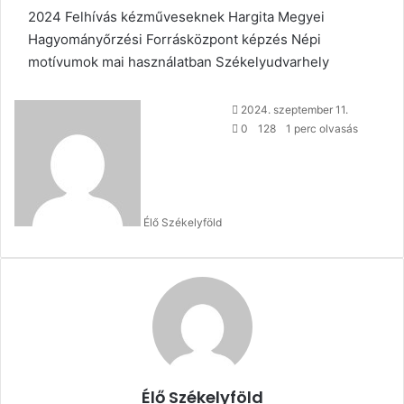
2024
Felhívás kézműveseknek
Hargita Megyei
Hagyományőrzési Forrásközpont
képzés
Népi
motívumok mai használatban
Székelyudvarhely
Send
2024. szeptember 11.
an
0
128
1 perc olvasás
email
Élő Székelyföld
Élő Székelyföld