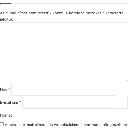
Az e-mail címet nem tesszük közzé.
A kötelező mezőket
*
karakterrel
jelöltük
H
o
z
z
á
s
z
ó
l
á
s
Név
*
*
E-mail cím
*
Honlap
A nevem, e-mail címem, és weboldalcímem mentése a böngészőben