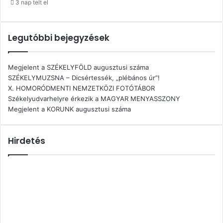
3 nap telt el
Legutóbbi bejegyzések
Megjelent a SZÉKELYFÖLD augusztusi száma
SZÉKELYMUZSNA – Dicsértessék, „plébános úr”!
X. HOMORÓDMENTI NEMZETKÖZI FOTÓTÁBOR
Székelyudvarhelyre érkezik a MAGYAR MENYASSZONY
Megjelent a KORUNK augusztusi száma
Hirdetés