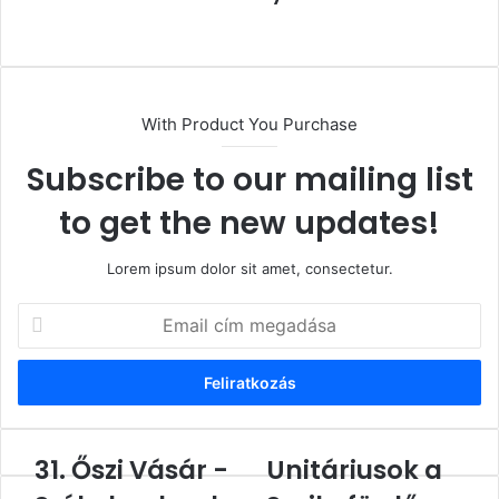
Honlap
With Product You Purchase
Subscribe to our mailing list
to get the new updates!
Lorem ipsum dolor sit amet, consectetur.
Email
cím
megadása
31. Őszi Vásár -
Unitáriusok a
31.
Unitáriusok
Őszi
a