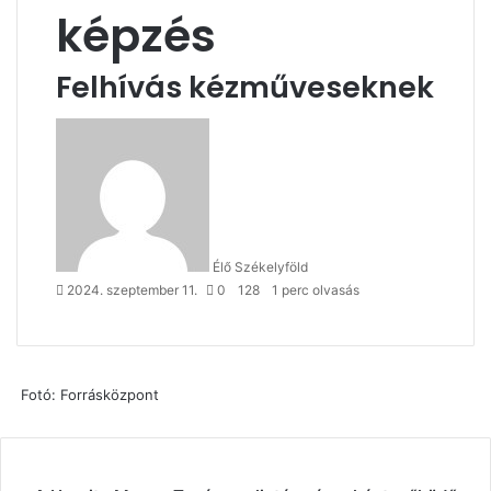
képzés
Felhívás kézműveseknek
Send
an
email
Élő Székelyföld
2024. szeptember 11.
0
128
1 perc olvasás
Fotó: Forrásközpont