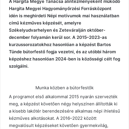
A Hargita Megye Tanácsa alintézményeként működő
Hargita Megyei Hagyományőrzési Forrásközpont
idén is meghirdeti Népi motívumok mai használatban
című kézműves képzését, amelyre
Székelyudvarhelyen és Zeteváralján október-
december folyamán kerül sor. A 2015–2023-as
kurzussorozatokhoz hasonlóan a képzést Bartos
Tünde bútorfestő fogja vezetni, és az utóbbi három
képzéshez hasonlóan 2024-ben is közösségi célt fog
szolgálni.
Munka közben a bútorfestők
A programot első alkalommal 2015 nyarán szervezték
meg, a képzést követően négy helyszínen állították ki
a kisebb lakótér berendezésére alkalmas népi ihletésű
kézműves alkotásokat. A 2016–2022 között
megvalósult képzéseket követően gyermekvilág,