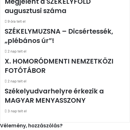
Megjelent a SZÉKELYFÖLD
augusztusi száma
9 óra telt el
SZÉKELYMUZSNA – Dicsértessék,
„plébános úr”!
2 nap telt el
X. HOMORÓDMENTI NEMZETKÖZI
FOTÓTÁBOR
2 nap telt el
Székelyudvarhelyre érkezik a
MAGYAR MENYASSZONY
3 nap telt el
Vélemény, hozzászólás?