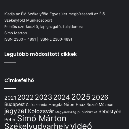
Kiadja az Élő Székelyföld Egyesület megbízásából az Élő
Székelyföld Munkacsoport
Felelős szerkesztő, lapigazgató, tulajdonos:
Simó Márton
ISSN 2360 – 4891 | ISSN-L 2360-4891
Legutóbb módosított cikkek
Címkefelhő
2025
2022
2023
2024
2026
2021
Budapest
Hargita Népe
Haáz Rezső Múzeum
Csíkszereda
jegyzet
Kolozsvár
Sebestyén
publicisztika
Magyarország
Simó Márton
Péter
videó
Székelyudvarhely