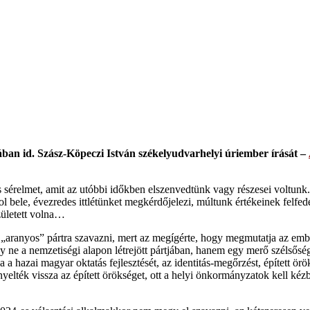
an id. Szász-Köpeczi István székelyudvarhelyi úriember írását –
s sérelmet, amit az utóbbi időkben elszenvedtünk vagy részesei voltun
 bele, évezredes ittlétünket megkérdőjelezi, múltunk értékeinek felfedé
zületett volna…
„aranyos” pártra szavazni, mert az megígérte, hogy megmutatja az emb
y ne a nemzetiségi alapon létrejött pártjában, hanem egy merő szélsőség
 a hazai magyar oktatás fejlesztését, az identitás-megőrzést, épített ör
lték vissza az épített örökséget, ott a helyi önkormányzatok kell kéz