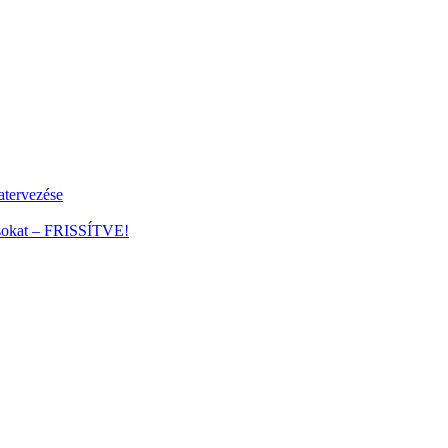
tervezése
ánsokat – FRISSÍTVE!