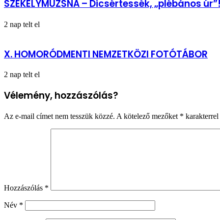
SZÉKELYMUZSNA – Dicsértessék, „plébános úr”
2 nap telt el
X. HOMORÓDMENTI NEMZETKÖZI FOTÓTÁBOR
2 nap telt el
Vélemény, hozzászólás?
Az e-mail címet nem tesszük közzé.
A kötelező mezőket
*
karakterrel 
Hozzászólás
*
Név
*