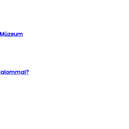
ső Múzeum
odalommal?