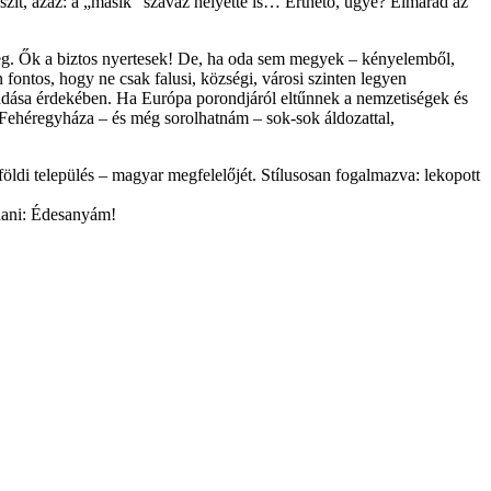
szít, azaz: a „másik” szavaz helyette is… Érthető, ugye? Elmarad az
 meg. Ők a biztos nyertesek! De, ha oda sem megyek – kényelemből,
 fontos, hogy ne csak falusi, községi, városi szinten legyen
aradása érdekében. Ha Európa porondjáról eltűnnek a nemzetiségek és
 Fehéregyháza – és még sorolhatnám – sok-sok áldozattal,
ldi település – magyar megfelelőjét. Stílusosan fogalmazva: lekopott
ndani: Édesanyám!