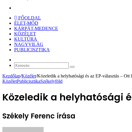
Keresés:
FŐOLDAL
ÉLET-MÓD
KÁRPÁT-MEDENCE
KÖZÉLET
KULTÚRA
NAGYVILÁG
PUBLICISZTIKA
Véletlen
cikk
Keresés:
Kezdőlap
/
Közélet
/
Közeledik a helyhatósági és az EP-választás – Ott 
Közélet
Publicisztika
Székelyföld
Közeledik a helyhatósági é
Székely Ferenc írása
Send