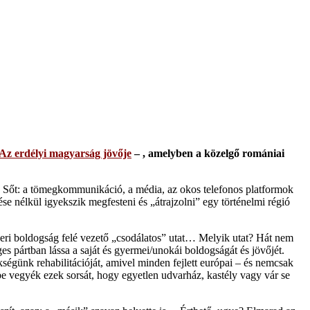
Az erdélyi magyarság jövője
– , amelyben a közelgő romániai
k. Sőt: a tömegkommunikáció, a média, az okos telefonos platformok
se nélkül igyekszik megfesteni és „átrajzolni” egy történelmi régió
eri boldogság felé vezető „csodálatos” utat… Melyik utat? Hát nem
es pártban lássa a saját és gyermei/unokái boldogságát és jövőjét.
ökségünk rehabilitációját, amivel minden fejlett európai – és nemcsak
be vegyék ezek sorsát, hogy egyetlen udvarház, kastély vagy vár se