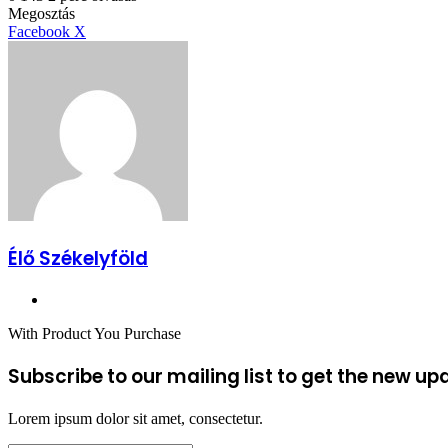
Facebook
X
Reddit
WhatsApp
Megosztás
Nyomtatás
Megosztás
email-
Megosztás
Nyomtatás
Facebook
X
ben
email-
ben
Élő Székelyföld
Honlap
With Product You Purchase
Subscribe to our mailing list to get the new up
Lorem ipsum dolor sit amet, consectetur.