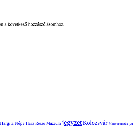
en a következő hozzászólásomhoz.
jegyzet
Kolozsvár
Hargita Népe
Haáz Rezső Múzeum
pu
Magyarország