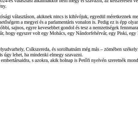
024-es választási alkalmakkor nem megy el szavazni, az kétszeresen ve
ény.
hatósági választáson, akiknek nincs is kihívójuk, egyedül méretkeznek
ehetőségem a megyei és a parlamentáris vonalon is. Pedig ez is épp olyan
 utóbbi, sajnos, egyre kevesebbet gondol és tesz a nemzetiségek fennm
 kár, hogy egyszer volt egy Mohács, egy Nándorfehérvár, egy Piski, egy
elyudvarhely, Csíkszereda, és sorolhatnám még más – zömében székelyfö
s úgy lehet, ha mindenki elmegy szavazni.
 embertársaidra, s azokra, akik holnap is Petőfi nyelvén szeretnék mo