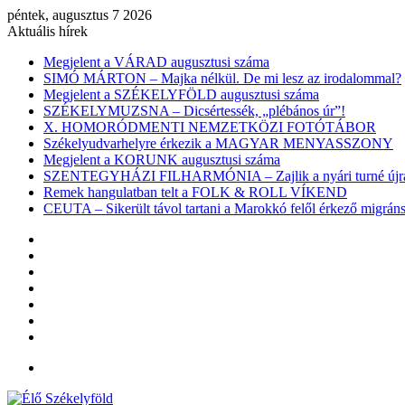
péntek, augusztus 7 2026
Aktuális hírek
Megjelent a VÁRAD augusztusi száma
SIMÓ MÁRTON – Majka nélkül. De mi lesz az irodalommal?
Megjelent a SZÉKELYFÖLD augusztusi száma
SZÉKELYMUZSNA – Dicsértessék, „plébános úr”!
X. HOMORÓDMENTI NEMZETKÖZI FOTÓTÁBOR
Székelyudvarhelyre érkezik a MAGYAR MENYASSZONY
Megjelent a KORUNK augusztusi száma
SZENTEGYHÁZI FILHARMÓNIA – Zajlik a nyári turné újra
Remek hangulatban telt a FOLK & ROLL VÍKEND
CEUTA – Sikerült távol tartani a Marokkó felől érkező migr
Facebook
X
YouTube
Instagram
Belépés
Véletlen
cikk
Oldalsáv
Menü