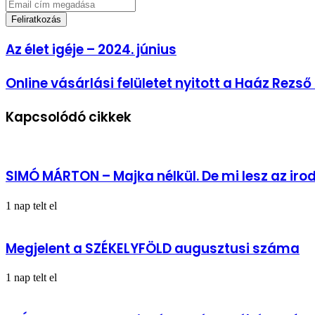
Email
cím
megadása
Az
Az élet igéje – 2024. június
élet
igéje
Online
Online vásárlási felületet nyitott a Haáz Rez
–
vásárlási
2024.
felületet
június
Kapcsolódó cikkek
nyitott
a
Haáz
Rezső
Múzeum
SIMÓ MÁRTON – Majka nélkül. De mi lesz az ir
1 nap telt el
Megjelent a SZÉKELYFÖLD augusztusi száma
1 nap telt el