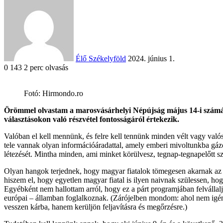
an
email
Élő Székelyföld
2024. június 1.
0
143
2 perc olvasás
Fotó: Hirmondo.ro
Facebook
X
Reddit
WhatsApp
Megosztás
Nyomtatás
Örömmel olvastam a marosvásárhelyi Népújság május 14-i számáb
email-
választásokon való részvétel fontosságáról értekezik.
ben
Valóban el kell mennünk, és felre kell tennünk minden vélt vagy való
tele vannak olyan információáradattal, amely emberi mivoltunkba gázol
létezését. Mintha minden, ami minket körülvesz, tegnap-tegnapelőtt s
Olyan hangok terjednek, hogy magyar fiatalok tömegesen akarnak az 
hiszem el, hogy egyetlen magyar fiatal is ilyen naivnak szülessen, hog
Egyébként nem hallottam arról, hogy ez a párt programjában felvállalja
európai – államban foglalkoznak. (Zárójelben mondom: ahol nem igénye
vesszen kárba, hanem kerüljön feljavításra és megőrzésre.)