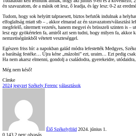
Tudatában kell lennünk annak, hogy aki június 9-én és a következő, 2
én szavazatom, de a másik ott lesz, ő leadja, és így lesz: 0-2 az eredm
Tudom, hogy sok helyütt talpraesett, biztos befutók indulnak a hely
elfoglaltság miatt stb – , akkor elmarad az én szavazatom/választási l
megfelelő, rátermett vezetés, hanem megyei és brüsszeli szinten is –
lesz egy gyökértelen fa, amiről azt sem tudni, hogy milyen fa, akkor
nemzetiségünkből vétetett veszteséggel.
Egészen friss hír: a napokban galád módra lefestették Medgyes, Szék
a barátság festéke… Újra kéne „mázolni” ezt, uraim… Ezt pedig csaki
Ha nem akarsz elmenni, gondolj a családodra, gyerekeidre, utódaidra,
Még nem késő!
Címke
2024
jegyzet
Székely Ferenc
választások
Send
an
email
Élő Székelyföld
2024. június 1.
0
143
2 perc olvasás