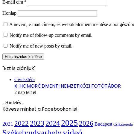
E-mail cím
*
Honlap
A nevem, e-mail címem, és weboldalcímem mentése a böngészőb
Notify me of follow-up comments by email.
Notify me of new posts by email.
"Ezt is ajánljuk"
Bezárás
Civilszféra
X. HOMORÓDMENTI NEMZETKÖZI FOTÓTÁBOR
2 nap telt el
- Hirdetés -
Kövess minket a Facebookon is!
2025
2022
2023
2024
2026
2021
Budapest
Csíkszereda
videó
Székelyudvarhely