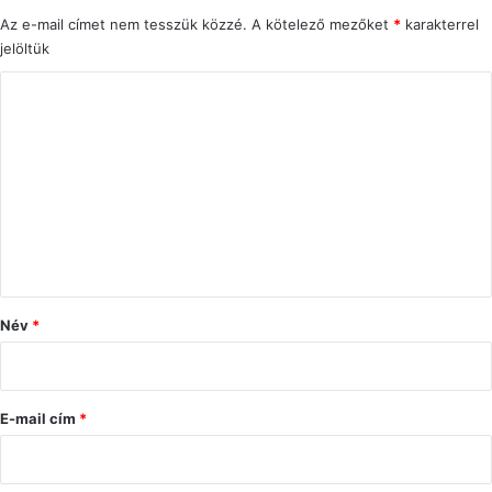
Az e-mail címet nem tesszük közzé.
A kötelező mezőket
*
karakterrel
jelöltük
H
o
z
z
á
s
z
ó
Név
*
l
á
s
E-mail cím
*
*