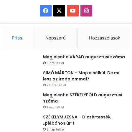
Facebook
X
YouTube
Instagram
Friss
Népszerű
Hozzászólások
Megjelent a VÁRAD augusztusi száma
9 óra telt el
SIMÓ MÁRTON – Majka nélkül. De mi
lesz az irodalommal?
24 óra telt el
Megjelent a SZÉKELYFÖLD augusztusi
száma
1 nap telt el
SZÉKELYMUZSNA – Dicsértessék,
„plébános úr”!
2 nap telt el