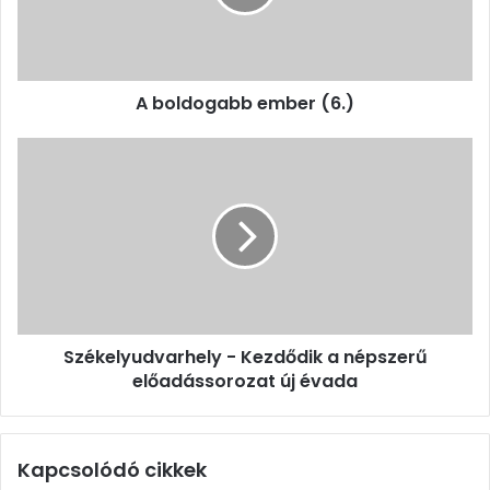
A boldogabb ember (6.)
Székelyudvarhely
-
Kezdődik
a
népszerű
előadássorozat
új
évada
Székelyudvarhely - Kezdődik a népszerű
előadássorozat új évada
Kapcsolódó cikkek