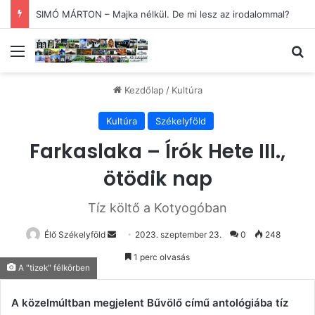
SIMÓ MÁRTON – Majka nélkül. De mi lesz az irodalommal?
Menü
Ke
Kezdőlap
/
Kultúra
Kultúra
Székelyföld
Farkaslaka – Írók Hete III.,
ötödik nap
Tíz költő a Kotyogóban
Send
Élő Székelyföld
2023. szeptember 23.
0
248
an
1 perc olvasás
email
A "tizek" félkörben
A közelmúltban megjelent Bűvölő című antológiába tíz