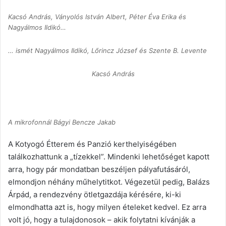
Kacsó András, Ványolós István Albert, Péter Éva Erika és
Nagyálmos Ildikó…
… ismét Nagyálmos Ildikó, Lőrincz József és Szente B. Levente
Kacsó András
A mikrofonnál Bágyi Bencze Jakab
A Kotyogó Étterem és Panzió kerthelyiségében
találkozhattunk a „tízekkel”. Mindenki lehetőséget kapott
arra, hogy pár mondatban beszéljen pályafutásáról,
elmondjon néhány műhelytitkot. Végezetül pedig, Balázs
Árpád, a rendezvény ötletgazdája kérésére, ki-ki
elmondhatta azt is, hogy milyen ételeket kedvel. Ez arra
volt jó, hogy a tulajdonosok – akik folytatni kívánják a