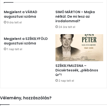
Megjelent a VÁRAD
SIMÓ MÁRTON – Majka
augusztusi száma
nélkül. De mi lesz az
irodalommal?
9 óra telt el
24 óra telt el
Megjelent a SZÉKELYFÖLD
augusztusi száma
1 nap telt el
SZÉKELYMUZSNA –
Dicsértessék, „plébános
úr”!
2 nap telt el
Vélemény, hozzászólás?