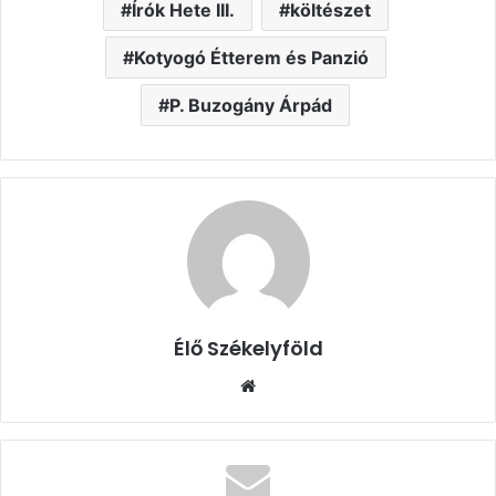
Írók Hete III.
költészet
Kotyogó Étterem és Panzió
P. Buzogány Árpád
Élő Székelyföld
Honlap