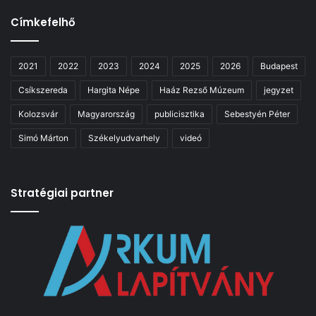
Címkefelhő
2021
2022
2023
2024
2025
2026
Budapest
Csíkszereda
Hargita Népe
Haáz Rezső Múzeum
jegyzet
Kolozsvár
Magyarország
publicisztika
Sebestyén Péter
Simó Márton
Székelyudvarhely
videó
Stratégiai partner