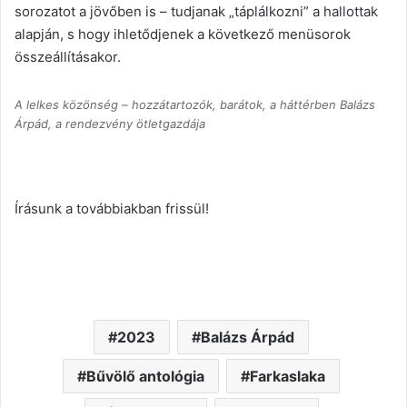
sorozatot a jövőben is – tudjanak „táplálkozni” a hallottak
alapján, s hogy ihletődjenek a következő menüsorok
összeállításakor.
A lelkes közönség – hozzátartozók, barátok, a háttérben Balázs
Árpád, a rendezvény ötletgazdája
Írásunk a továbbiakban frissül!
2023
Balázs Árpád
Bűvölő antológia
Farkaslaka