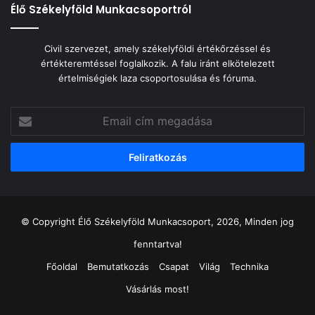
Élő Székelyföld Munkacsoportról
Civil szervezet, amely székelyföldi értékőrzéssel és
értékteremtéssel foglalkozik. A falu iránt elkötelezett
értelmiségiek laza csoportosulása és fóruma.
Email
cím
megadása
© Copyright Élő Székelyföld Munkacsoport, 2026, Minden jog
fenntartva!
Főoldal
Bemutatkozás
Csapat
Világ
Technika
Vásárlás most!