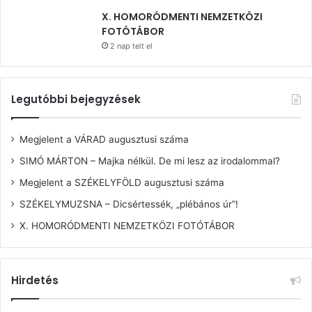
X. HOMORÓDMENTI NEMZETKÖZI
FOTÓTÁBOR
2 nap telt el
Legutóbbi bejegyzések
Megjelent a VÁRAD augusztusi száma
SIMÓ MÁRTON – Majka nélkül. De mi lesz az irodalommal?
Megjelent a SZÉKELYFÖLD augusztusi száma
SZÉKELYMUZSNA – Dicsértessék, „plébános úr”!
X. HOMORÓDMENTI NEMZETKÖZI FOTÓTÁBOR
Hirdetés