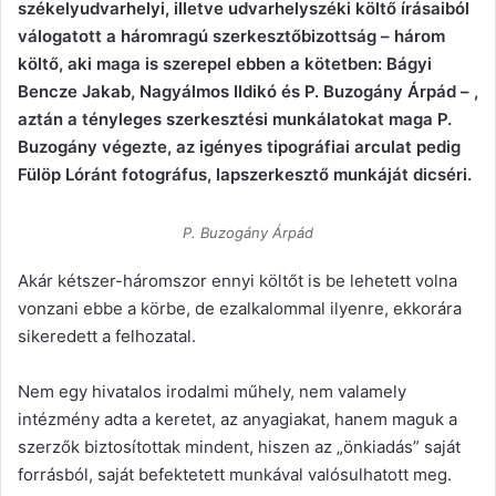
székelyudvarhelyi, illetve udvarhelyszéki költő írásaiból
válogatott a háromragú szerkesztőbizottság – három
költő, aki maga is szerepel ebben a kötetben: Bágyi
Bencze Jakab, Nagyálmos Ildikó és P. Buzogány Árpád – ,
aztán a tényleges szerkesztési munkálatokat maga P.
Buzogány végezte, az igényes tipográfiai arculat pedig
Fülöp Lóránt fotográfus, lapszerkesztő munkáját dicséri.
P. Buzogány Árpád
Akár kétszer-háromszor ennyi költőt is be lehetett volna
vonzani ebbe a körbe, de ezalkalommal ilyenre, ekkorára
sikeredett a felhozatal.
Nem egy hivatalos irodalmi műhely, nem valamely
intézmény adta a keretet, az anyagiakat, hanem maguk a
szerzők biztosítottak mindent, hiszen az „önkiadás” saját
forrásból, saját befektetett munkával valósulhatott meg.