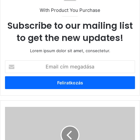
With Product You Purchase
Subscribe to our mailing list
to get the new updates!
Lorem ipsum dolor sit amet, consectetur.
Email
cím
megadása
A
boldogabb
ember
(6.)