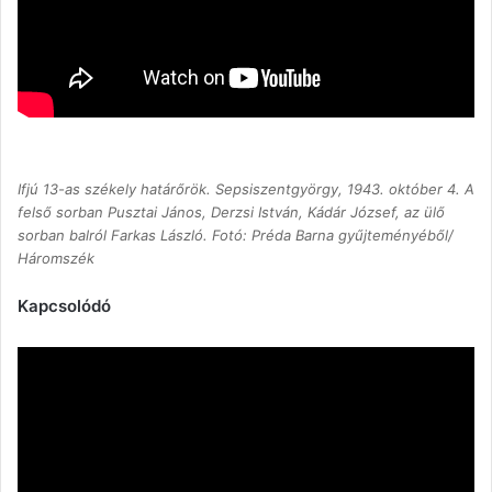
Ifjú 13-as székely határőrök. Sepsiszentgyörgy, 1943. október 4. A
felső sorban Pusztai János, Derzsi István, Kádár József, az ülő
sorban balról Farkas László. Fotó: Préda Barna gyűjteményéből/
Háromszék
Kapcsolódó