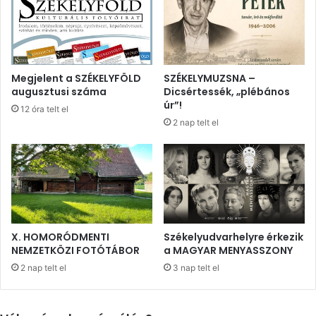
Megjelent a SZÉKELYFÖLD
SZÉKELYMUZSNA –
augusztusi száma
Dicsértessék, „plébános
úr”!
12 óra telt el
2 nap telt el
X. HOMORÓDMENTI
Székelyudvarhelyre érkezik
NEMZETKÖZI FOTÓTÁBOR
a MAGYAR MENYASSZONY
2 nap telt el
3 nap telt el