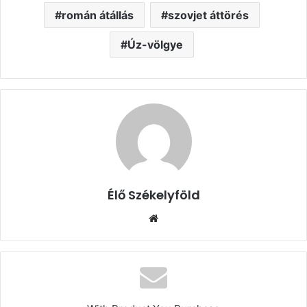
román átállás
szovjet áttörés
Úz-völgye
Élő Székelyföld
Honlap