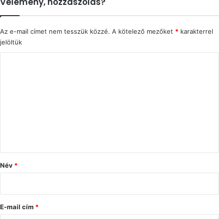
Vélemény, hozzászólás?
Az e-mail címet nem tesszük közzé.
A kötelező mezőket
*
karakterrel
jelöltük
H
o
z
z
á
s
z
ó
Név
*
l
á
s
E-mail cím
*