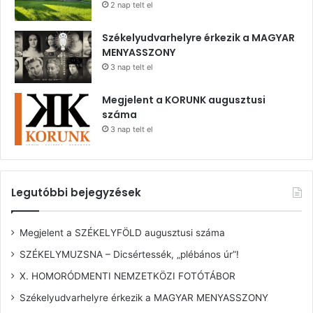
2 nap telt el
Székelyudvarhelyre érkezik a MAGYAR
MENYASSZONY
3 nap telt el
Megjelent a KORUNK augusztusi
száma
3 nap telt el
Legutóbbi bejegyzések
Megjelent a SZÉKELYFÖLD augusztusi száma
SZÉKELYMUZSNA – Dicsértessék, „plébános úr”!
X. HOMORÓDMENTI NEMZETKÖZI FOTÓTÁBOR
Székelyudvarhelyre érkezik a MAGYAR MENYASSZONY