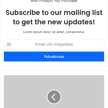
With Product You Purchase
Subscribe to our mailing list
to get the new updates!
Lorem ipsum dolor sit amet, consectetur.
Email
cím
megadása
A
boldogabb
ember
(3.)