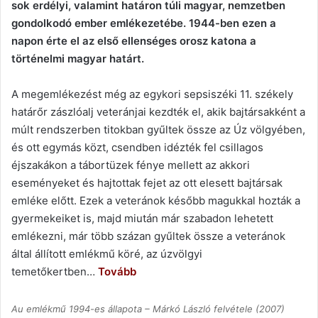
sok erdélyi, valamint határon túli magyar, nemzetben
gondolkodó ember emlékezetébe. 1944-ben ezen a
napon érte el az első ellenséges orosz katona a
történelmi magyar határt.
A megemlékezést még az egykori sepsiszéki 11. székely
határőr zászlóalj veteránjai kezdték el, akik bajtársakként a
múlt rendszerben titokban gyűltek össze az Úz völ­gyében,
és ott egymás közt, csendben idézték fel csillagos
éjszakákon a tábortüzek fénye mellett az akkori
eseményeket és hajtottak fejet az ott elesett bajtársak
emléke előtt. Ezek a veteránok később magukkal hozták a
gyermekeiket is, majd miután már szabadon lehetett
emlékezni, már több százan gyűltek össze a veteránok
által állított emlékmű köré, az úzvölgyi
temetőkertben…
Tovább
Au emlékmű 1994-es állapota – Márkó László felvétele (2007)