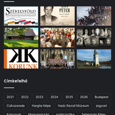
Címkefelhő
2021
2022
2023
2024
2025
2026
Budapest
Csíkszereda
Hargita Népe
Haáz Rezső Múzeum
jegyzet
Kolozsvár
Magyarország
publicisztika
Sebestyén Péter