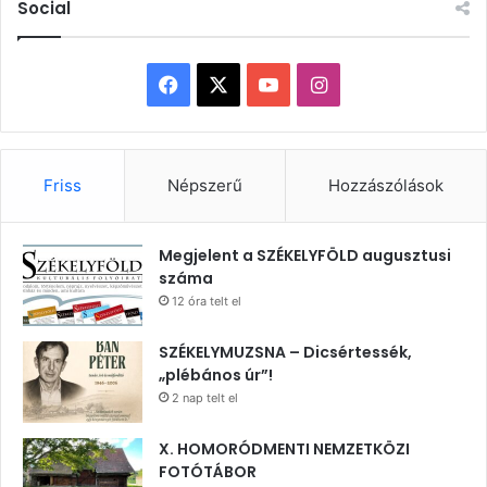
Social
Facebook
X
YouTube
Instagram
Friss
Népszerű
Hozzászólások
Megjelent a SZÉKELYFÖLD augusztusi
száma
12 óra telt el
SZÉKELYMUZSNA – Dicsértessék,
„plébános úr”!
2 nap telt el
X. HOMORÓDMENTI NEMZETKÖZI
FOTÓTÁBOR