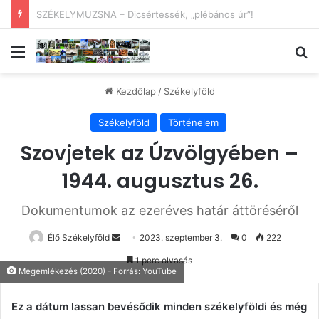
X. HOMORÓDMENTI NEMZETKÖZI FOTÓTÁBOR
Menü
Ke
Kezdőlap
/
Székelyföld
Székelyföld
Történelem
Szovjetek az Úzvölgyében –
1944. augusztus 26.
Dokumentumok az ezeréves határ áttöréséről
Send
Élő Székelyföld
2023. szeptember 3.
0
222
an
1 perc olvasás
email
Megemlékezés (2020) - Forrás: YouTube
Ez a dátum lassan bevésődik minden székelyföldi és még