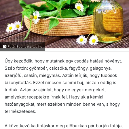
Fotó: Ecohaztartas.hu
Úgy kezdődik, hogy mutatnak egy csodás hatású növényt.
Szép fotón: gyömbér, csicsóka, fagyöngy, galagonya,
ezerjófű, csalán, miegymás. Aztán leírják, hogy tudósok
bizonyították. Ezzel nincsen semmi baj, hiszen eddig is
tudtuk. Aztán az ajánlat, hogy ne egyek mérgeket,
amelyeket receptekre írnak fel. Hagyjuk a kémiai
hatóanyagokat, mert ezekben minden benne van, s hogy
természetesek.
A következő kattintáskor még előbukkan pár burján fotója,