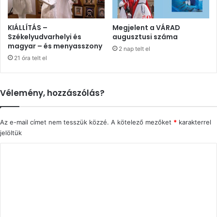
KIÁLLÍTÁS –
Megjelent a VÁRAD
Székelyudvarhelyi és
augusztusi száma
magyar – és menyasszony
2 nap telt el
21 óra telt el
Vélemény, hozzászólás?
Az e-mail címet nem tesszük közzé.
A kötelező mezőket
*
karakterrel
jelöltük
H
o
z
z
á