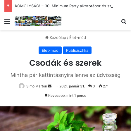
KOMOLYSÁG! – 30. Minimum Party alkotótábor és szakmai fórum
Menü
Ke
Kezdőlap
/
Élet-mód
Élet-mód
Publicisztika
Csodák és szerek
Mintha pár kattintásnyira lenne az üdvösség
Send
Simó Márton
2021. január 31.
0
271
an
Kevesebb, mint 1 perce
email