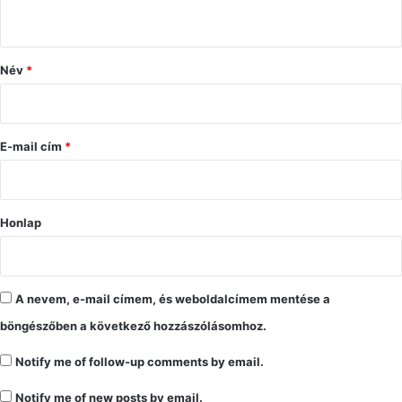
s
z
ó
Név
*
l
á
s
E-mail cím
*
*
Honlap
A nevem, e-mail címem, és weboldalcímem mentése a
böngészőben a következő hozzászólásomhoz.
Notify me of follow-up comments by email.
Notify me of new posts by email.