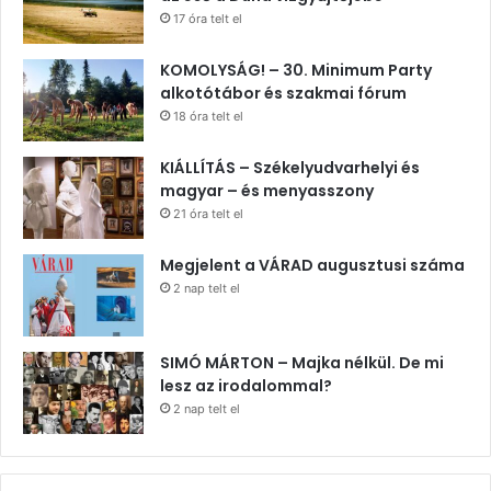
17 óra telt el
KOMOLYSÁG! – 30. Minimum Party
alkotótábor és szakmai fórum
18 óra telt el
KIÁLLÍTÁS – Székelyudvarhelyi és
magyar – és menyasszony
21 óra telt el
Megjelent a VÁRAD augusztusi száma
2 nap telt el
SIMÓ MÁRTON – Majka nélkül. De mi
lesz az irodalommal?
2 nap telt el