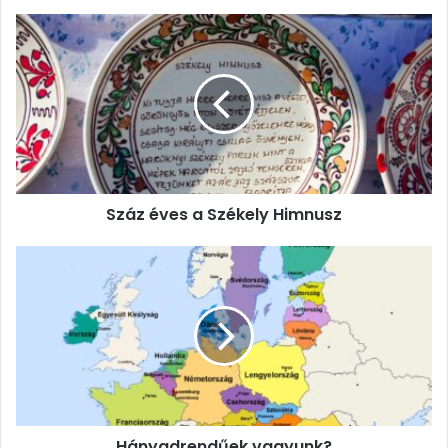
Száz
éves
a
Székely
Himnusz
Száz éves a Székely Himnusz
Hányadrendűek
vagyunk?
Hányadrendűek vagyunk?