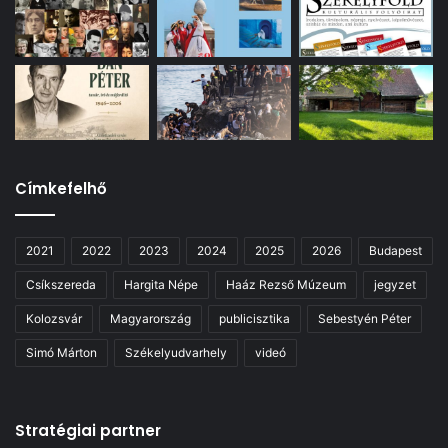
Címkefelhő
2021
2022
2023
2024
2025
2026
Budapest
Csíkszereda
Hargita Népe
Haáz Rezső Múzeum
jegyzet
Kolozsvár
Magyarország
publicisztika
Sebestyén Péter
Simó Márton
Székelyudvarhely
videó
Stratégiai partner