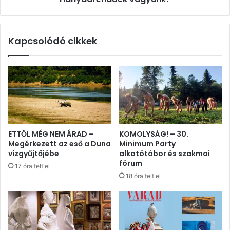
Kapcsolódó cikkek
ETTŐL MÉG NEM ÁRAD –
KOMOLYSÁG! – 30.
Megérkezett az eső a Duna
Minimum Party
vízgyűjtőjébe
alkotótábor és szakmai
fórum
17 óra telt el
18 óra telt el