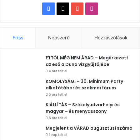
Facebook
X
YouTube
Instagram
Friss
Népszerű
Hozzászólások
ETTŐL MÉG NEM ÁRAD – Megérkezett
az eső a Duna vízgyűjtőjébe
4 óra telt el
KOMOLYSÁG! – 30. Minimum Party
alkotótábor és szakmai fórum
5 óra telt el
KIÁLLÍTÁS – Székelyudvarhelyi és
magyar – és menyasszony
8 óra telt el
Megjelent a VÁRAD augusztusi száma
1 nap telt el