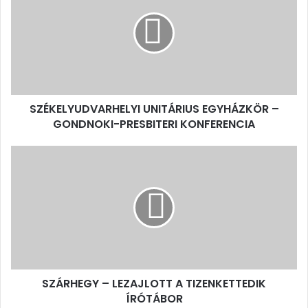
EGYHÁZKÖR
–
GONDNOKI-
PRESBITERI
KONFERENCIA
SZÉKELYUDVARHELYI UNITÁRIUS EGYHÁZKÖR –
GONDNOKI-PRESBITERI KONFERENCIA
SZÁRHEGY
–
LEZAJLOTT
A
TIZENKETTEDIK
ÍRÓTÁBOR
SZÁRHEGY – LEZAJLOTT A TIZENKETTEDIK
ÍRÓTÁBOR