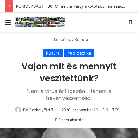
KOMOLYSÁG! – 30. Minimum Party alkotótábor és szakmai fórum
Menü
Ke
Kezdőlap
/
Kultúra
Kultúra
Publicisztika
Vajon mit és mennyit
veszítettünk?
Nem a vírus árt igazán. Hanem a
hevenyészettség.
Send
Élő Székelyföld
2020. szeptember 26.
0
79
an
2 perc olvasás
email