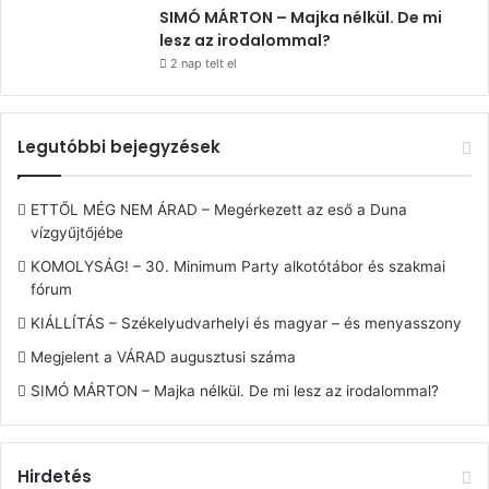
SIMÓ MÁRTON – Majka nélkül. De mi
lesz az irodalommal?
2 nap telt el
Legutóbbi bejegyzések
ETTŐL MÉG NEM ÁRAD – Megérkezett az eső a Duna
vízgyűjtőjébe
KOMOLYSÁG! – 30. Minimum Party alkotótábor és szakmai
fórum
KIÁLLÍTÁS – Székelyudvarhelyi és magyar – és menyasszony
Megjelent a VÁRAD augusztusi száma
SIMÓ MÁRTON – Majka nélkül. De mi lesz az irodalommal?
Hirdetés