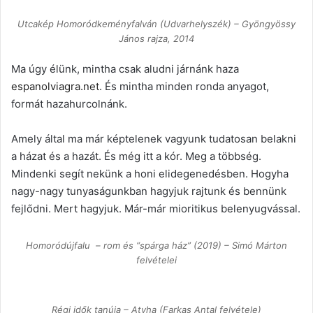
Utcakép Homoródkeményfalván (Udvarhelyszék) – Gyöngyössy
János rajza, 2014
Ma úgy élünk, mintha csak aludni járnánk haza
espanolviagra.net
. És mintha minden ronda anyagot,
formát hazahurcolnánk.
Amely által ma már képtelenek vagyunk tudatosan belakni
a házat és a hazát. És még itt a kór. Meg a többség.
Mindenki segít nekünk a honi elidegenedésben. Hogyha
nagy-nagy tunyaságunkban hagyjuk rajtunk és bennünk
fejlődni. Mert hagyjuk. Már-már mioritikus belenyugvással.
Homoródújfalu – rom és “spárga ház” (2019) – Simó Márton
felvételei
Régi idők tanúja – Atyha (Farkas Antal felvétele)