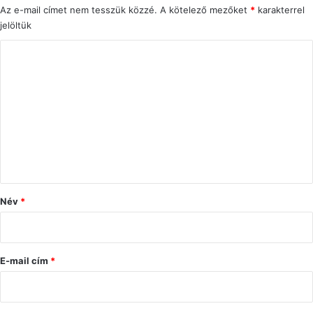
Az e-mail címet nem tesszük közzé.
A kötelező mezőket
*
karakterrel
jelöltük
H
o
z
z
á
s
z
ó
Név
*
l
á
s
E-mail cím
*
*