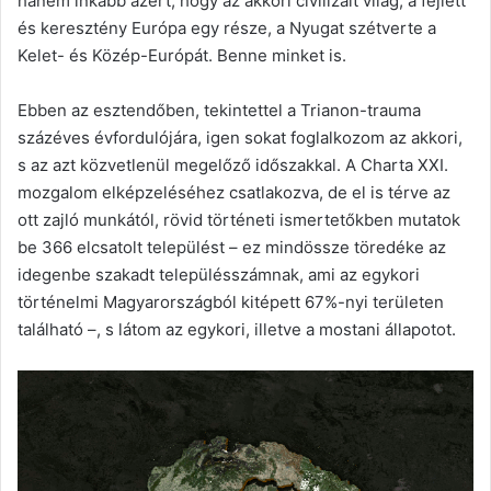
hanem inkább azért, hogy az akkori civilizált világ, a fejlett
és keresztény Európa egy része, a Nyugat szétverte a
Kelet- és Közép-Európát. Benne minket is.
Ebben az esztendőben, tekintettel a Trianon-trauma
százéves évfordulójára, igen sokat foglalkozom az akkori,
s az azt közvetlenül megelőző időszakkal. A Charta XXI.
mozgalom elképzeléséhez csatlakozva, de el is térve az
ott zajló munkától, rövid történeti ismertetőkben mutatok
be 366 elcsatolt települést – ez mindössze töredéke az
idegenbe szakadt településszámnak, ami az egykori
történelmi Magyarországból kitépett 67%-nyi területen
található –, s látom az egykori, illetve a mostani állapotot.