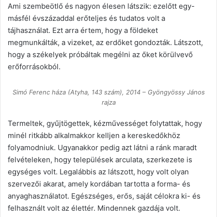
Ami szembeötlő és nagyon élesen látszik: ezelőtt egy-
másfél évszázaddal erőteljes és tudatos volt a
tájhasználat. Ezt arra értem, hogy a földeket
megmunkálták, a vizeket, az erdőket gondozták. Látszott,
hogy a székelyek próbáltak megélni az őket körülvevő
erőforrásokból.
Simó Ferenc háza (Atyha, 143 szám), 2014 – Gyöngyössy János
rajza
Termeltek, gyűjtögettek, kézművességet folytattak, hogy
minél ritkább alkalmakkor kelljen a kereskedőkhöz
folyamodniuk. Ugyanakkor pedig azt látni a ránk maradt
felvételeken, hogy települések arculata, szerkezete is
egységes volt. Legalábbis az látszott, hogy volt olyan
szervezői akarat, amely kordában tartotta a forma- és
anyaghasználatot. Egészséges, erős, saját célokra ki- és
felhasznált volt az élettér. Mindennek gazdája volt.