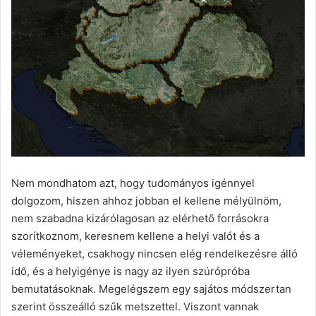
Nem mondhatom azt, hogy tudományos igénnyel
dolgozom, hiszen ahhoz jobban el kellene mélyülnöm,
nem szabadna kizárólagosan az elérhető forrásokra
szorítkoznom, keresnem kellene a helyi valót és a
véleményeket, csakhogy nincsen elég rendelkezésre álló
idő, és a helyigénye is nagy az ilyen szúrópróba
bemutatásoknak. Megelégszem egy sajátos módszertan
szerint összeálló szűk metszettel. Viszont vannak