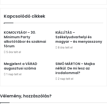
Kapcsolódó cikkek
KOMOLYSÁG! – 30.
KIÁLLÍTÁS –
Minimum Party
Székelyudvarhelyi és
alkotótábor és szakmai
magyar – és menyasszony
fórum
8 óra telt el
5 óra telt el
Megjelent a VÁRAD
SIMÓ MÁRTON – Majka
augusztusi száma
nélkül. De mi lesz az
irodalommal?
1 nap telt el
2 nap telt el
Vélemény, hozzászólás?