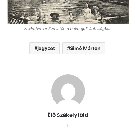
A Medve-tó Szovátán a boldogult ántivilágban
jegyzet
Simó Márton
Élő Székelyföld
Honlap