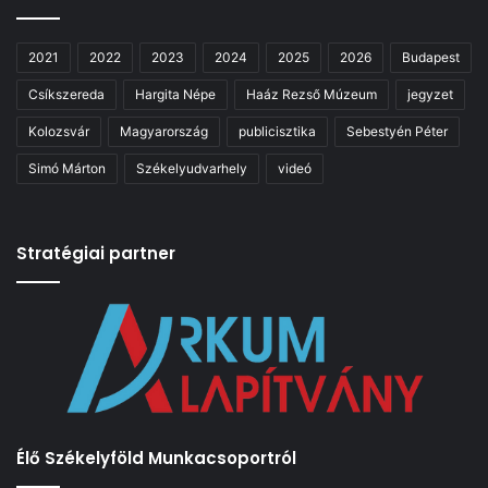
2021
2022
2023
2024
2025
2026
Budapest
Csíkszereda
Hargita Népe
Haáz Rezső Múzeum
jegyzet
Kolozsvár
Magyarország
publicisztika
Sebestyén Péter
Simó Márton
Székelyudvarhely
videó
Stratégiai partner
Élő Székelyföld Munkacsoportról