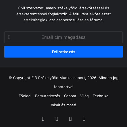
Civil szervezet, amely székelyföldi értékőrzéssel és
értékteremtéssel foglalkozik. A falu iránt elkötelezett
értelmiségiek laza csoportosulása és fóruma.
Email
cím
megadása
© Copyright Élő Székelyföld Munkacsoport, 2026, Minden jog
fenntartva!
Főoldal
Bemutatkozás
Csapat
Világ
Technika
Vásárlás most!
Facebook
X
YouTube
Instagram