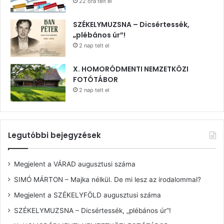
22 óra telt el
SZÉKELYMUZSNA – Dicsértessék,
„plébános úr”!
2 nap telt el
X. HOMORÓDMENTI NEMZETKÖZI
FOTÓTÁBOR
2 nap telt el
Legutóbbi bejegyzések
Megjelent a VÁRAD augusztusi száma
SIMÓ MÁRTON – Majka nélkül. De mi lesz az irodalommal?
Megjelent a SZÉKELYFÖLD augusztusi száma
SZÉKELYMUZSNA – Dicsértessék, „plébános úr”!