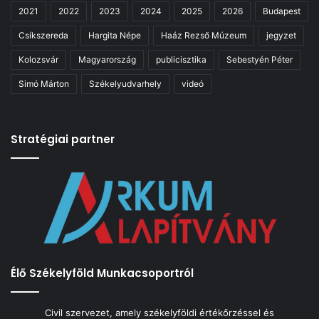
2021
2022
2023
2024
2025
2026
Budapest
Csíkszereda
Hargita Népe
Haáz Rezső Múzeum
jegyzet
Kolozsvár
Magyarország
publicisztika
Sebestyén Péter
Simó Márton
Székelyudvarhely
videó
Stratégiai partner
Élő Székelyföld Munkacsoportról
Civil szervezet, amely székelyföldi értékőrzéssel és