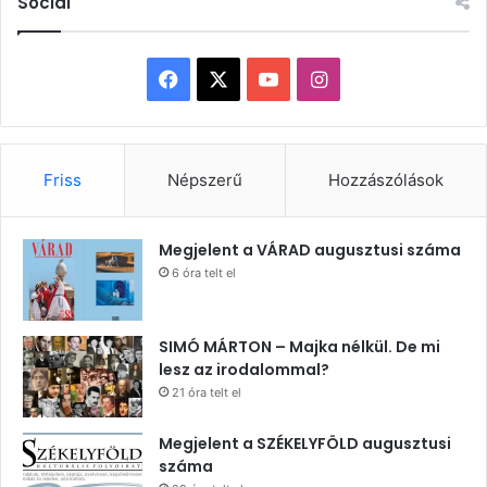
Social
Facebook
X
YouTube
Instagram
Friss
Népszerű
Hozzászólások
Megjelent a VÁRAD augusztusi száma
6 óra telt el
SIMÓ MÁRTON – Majka nélkül. De mi
lesz az irodalommal?
21 óra telt el
Megjelent a SZÉKELYFÖLD augusztusi
száma