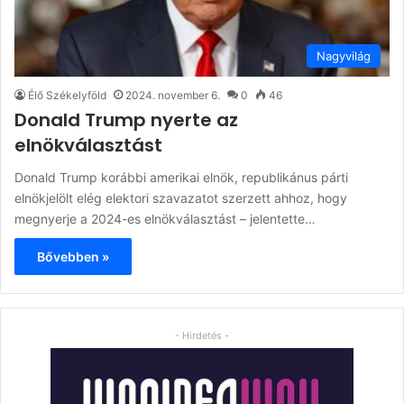
Nagyvilág
Élő Székelyföld
2024. november 6.
0
46
Donald Trump nyerte az
elnökválasztást
Donald Trump korábbi amerikai elnök, republikánus párti
elnökjelölt elég elektori szavazatot szerzett ahhoz, hogy
megnyerje a 2024-es elnökválasztást – jelentette…
Bővebben »
- Hirdetés -