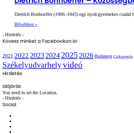
Dietrich Bonhoeffer – Közösségb
Dietrich Bonhoeffer (1906–1945) egy nyolcgyermekes család ha
Bővebben »
- Hirdetés -
Kövess minket a Facebookon is!
2025
2022
2023
2024
2026
2021
Budapest
Csíkszereda
videó
Székelyudvarhely
Hirdetés
Időjárás
You need to set the Location.
- Hirdetés -
Social
Facebook
X
YouTube
Instagram