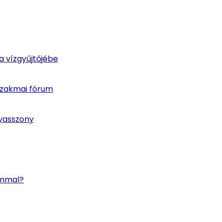
 vízgyűjtőjébe
szakmai fórum
nyasszony
ommal?