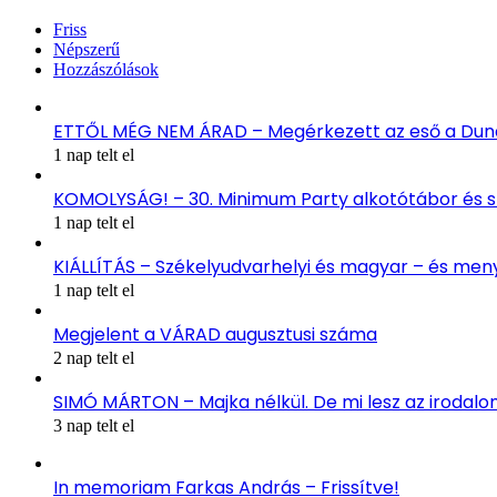
Friss
Népszerű
Hozzászólások
ETTŐL MÉG NEM ÁRAD – Megérkezett az eső a Duna
1 nap telt el
KOMOLYSÁG! – 30. Minimum Party alkotótábor és 
1 nap telt el
KIÁLLÍTÁS – Székelyudvarhelyi és magyar – és me
1 nap telt el
Megjelent a VÁRAD augusztusi száma
2 nap telt el
SIMÓ MÁRTON – Majka nélkül. De mi lesz az irodal
3 nap telt el
In memoriam Farkas András – Frissítve!