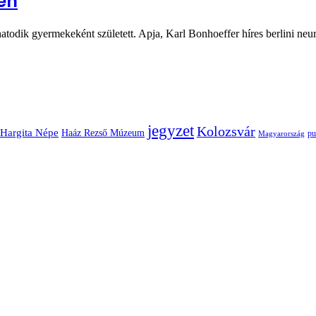
en
todik gyermekeként született. Apja, Karl Bonhoeffer híres berlini ne
jegyzet
Kolozsvár
Hargita Népe
Haáz Rezső Múzeum
pu
Magyarország