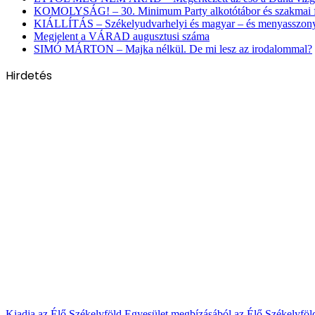
KOMOLYSÁG! – 30. Minimum Party alkotótábor és szakmai 
KIÁLLÍTÁS – Székelyudvarhelyi és magyar – és menyasszon
Megjelent a VÁRAD augusztusi száma
SIMÓ MÁRTON – Majka nélkül. De mi lesz az irodalommal?
Hirdetés
Kiadja az Élő Székelyföld Egyesület megbízásából az Élő Székelyfö