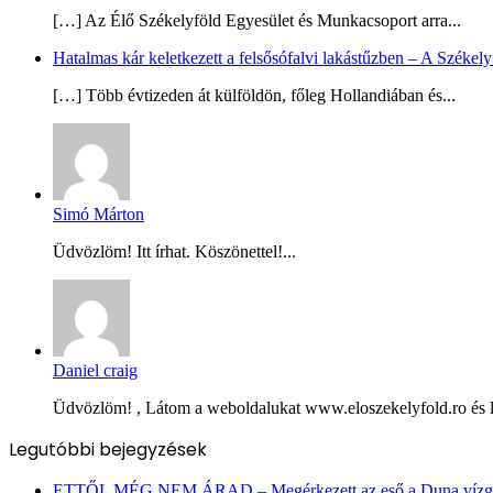
[…] Az Élő Székelyföld Egyesület és Munkacsoport arra...
Hatalmas kár keletkezett a felsősófalvi lakástűzben – A Székel
[…] Több évtizeden át külföldön, főleg Hollandiában és...
Simó Márton
Üdvözlöm! Itt írhat. Köszönettel!...
Daniel craig
Üdvözlöm! , Látom a weboldalukat www.eloszekelyfold.ro és le
Legutóbbi bejegyzések
ETTŐL MÉG NEM ÁRAD – Megérkezett az eső a Duna vízgy