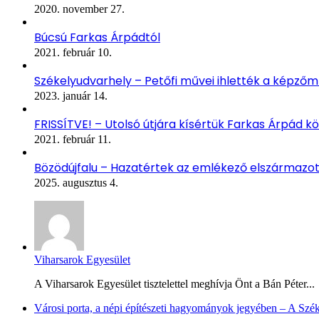
2020. november 27.
Búcsú Farkas Árpádtól
2021. február 10.
Székelyudvarhely – Petőfi művei ihlették a képző
2023. január 14.
FRISSÍTVE! – Utolsó útjára kísértük Farkas Árpád kö
2021. február 11.
Bözödújfalu – Hazatértek az emlékező elszármazo
2025. augusztus 4.
Viharsarok Egyesület
A Viharsarok Egyesület tisztelettel meghívja Önt a Bán Péter...
Városi porta, a népi építészeti hagyományok jegyében – A Szé