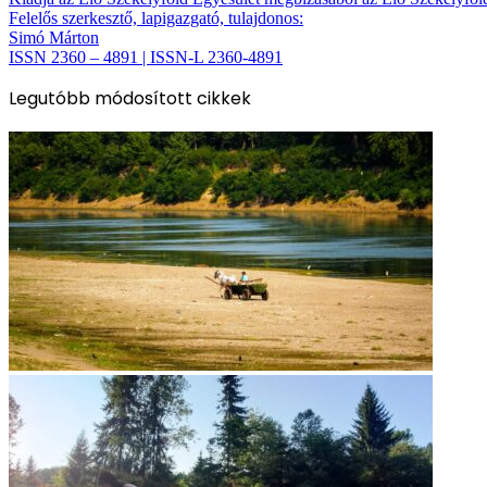
Felelős szerkesztő, lapigazgató, tulajdonos:
Simó Márton
ISSN 2360 – 4891 | ISSN-L 2360-4891
Legutóbb módosított cikkek