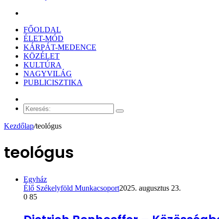
Keresés:
FŐOLDAL
ÉLET-MÓD
KÁRPÁT-MEDENCE
KÖZÉLET
KULTÚRA
NAGYVILÁG
PUBLICISZTIKA
Véletlen
cikk
Keresés:
Kezdőlap
/
teológus
teológus
Egyház
Élő Székelyföld Munkacsoport
2025. augusztus 23.
0
85