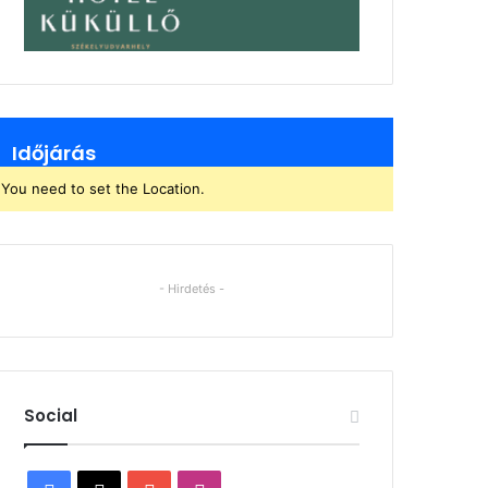
Időjárás
You need to set the Location.
- Hirdetés -
Social