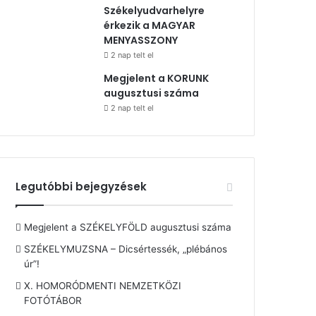
Székelyudvarhelyre
érkezik a MAGYAR
MENYASSZONY
2 nap telt el
Megjelent a KORUNK
augusztusi száma
2 nap telt el
Legutóbbi bejegyzések
Megjelent a SZÉKELYFÖLD augusztusi száma
SZÉKELYMUZSNA – Dicsértessék, „plébános
úr”!
X. HOMORÓDMENTI NEMZETKÖZI
FOTÓTÁBOR