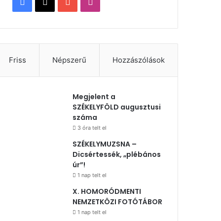
Facebook
X
YouTube
Instagram
Friss
Népszerű
Hozzászólások
Megjelent a
SZÉKELYFÖLD augusztusi
száma
3 óra telt el
SZÉKELYMUZSNA –
Dicsértessék, „plébános
úr”!
1 nap telt el
X. HOMORÓDMENTI
NEMZETKÖZI FOTÓTÁBOR
1 nap telt el