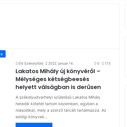
ra
Élő Székelyföld
2022. január 14.
0
173
Lakatos Mihály új könyvéről –
Mélységes kétségbeesés
helyett válságban is derűsen
A székelyudvarhelyi születésű Lakatos Mihály
hetedik kötetét tartom kezemben, egyben a
másodikat, mely a szerző tárcáit tartalmazza. Az
eddigi könyvek…