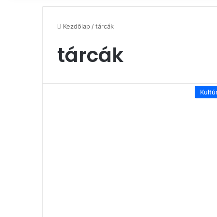
Kezdőlap
/
tárcák
tárcák
Kultú