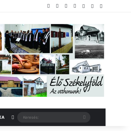
Facebook
X
YouTube
Instagram
Belépés
Véletlen cikk
Oldalsáv
Véletlen cikk
Keresés:
KA