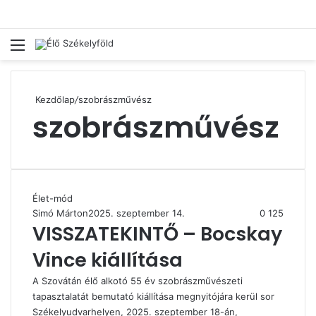
Menü
Ke
Kezdőlap
/
szobrászművész
szobrászművész
Élet-mód
Simó Márton
2025. szeptember 14.
0
125
VISSZATEKINTŐ – Bocskay
Vince kiállítása
A Szovátán élő alkotó 55 év szobrászművészeti
tapasztalatát bemutató kiállítása megnyitójára kerül sor
Székelyudvarhelyen, 2025. szeptember 18-án,