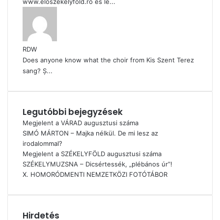
www.eloszekelyfold.ro és le...
RDW
Does anyone know what the choir from Kis Szent Terez
sang? Ș...
Legutóbbi bejegyzések
Megjelent a VÁRAD augusztusi száma
SIMÓ MÁRTON – Majka nélkül. De mi lesz az
irodalommal?
Megjelent a SZÉKELYFÖLD augusztusi száma
SZÉKELYMUZSNA – Dicsértessék, „plébános úr”!
X. HOMORÓDMENTI NEMZETKÖZI FOTÓTÁBOR
Hirdetés