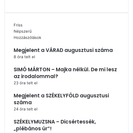
Instagram
Friss
Népszerű
Hozzászólások
Megjelent a VÁRAD augusztusi száma
8 óra telt el
SIMÓ MÁRTON – Majka nélkül. De mi lesz
az irodalommal?
23 óra telt el
Megjelent a SZÉKELYFÖLD augusztusi
száma
24 óra telt el
SZÉKELYMUZSNA – Dicsértessék,
„plébános úr”!