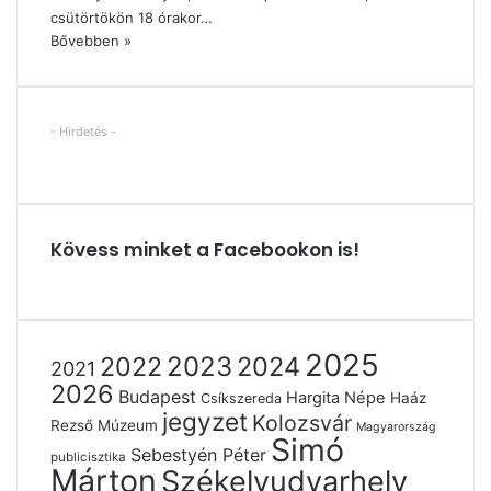
csütörtökön 18 órakor…
Bővebben »
- Hirdetés -
Kövess minket a Facebookon is!
2025
2022
2023
2024
2021
2026
Budapest
Hargita Népe
Haáz
Csíkszereda
jegyzet
Kolozsvár
Rezső Múzeum
Magyarország
Simó
Sebestyén Péter
publicisztika
Márton
Székelyudvarhely