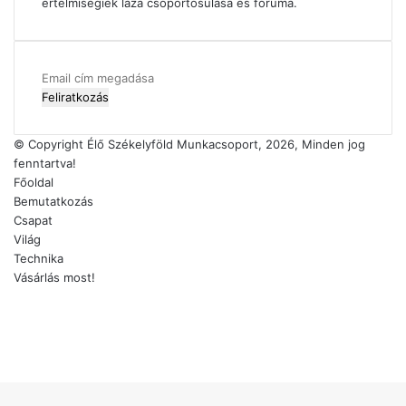
értelmiségiek laza csoportosulása és fóruma.
Email
cím
megadása
© Copyright Élő Székelyföld Munkacsoport, 2026, Minden jog
fenntartva!
Főoldal
Bemutatkozás
Csapat
Világ
Technika
Vásárlás most!
Facebook
X
YouTube
Instagram
'Fel
a