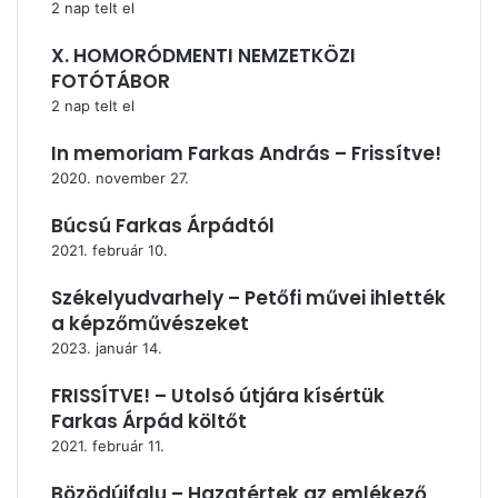
2 nap telt el
X. HOMORÓDMENTI NEMZETKÖZI
FOTÓTÁBOR
2 nap telt el
In memoriam Farkas András – Frissítve!
2020. november 27.
Búcsú Farkas Árpádtól
2021. február 10.
Székelyudvarhely – Petőfi művei ihlették
a képzőművészeket
2023. január 14.
FRISSÍTVE! – Utolsó útjára kísértük
Farkas Árpád költőt
2021. február 11.
Bözödújfalu – Hazatértek az emlékező