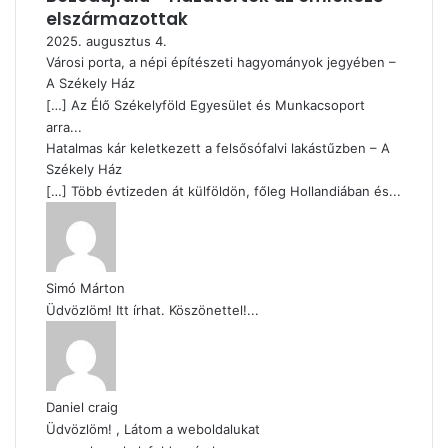
elszármazottak
2025. augusztus 4.
Városi porta, a népi építészeti hagyományok jegyében –
A Székely Ház
[…] Az Élő Székelyföld Egyesület és Munkacsoport
arra...
Hatalmas kár keletkezett a felsősófalvi lakástűzben – A
Székely Ház
[…] Több évtizeden át külföldön, főleg Hollandiában és...
Simó Márton
Üdvözlöm! Itt írhat. Köszönettel!...
Daniel craig
Üdvözlöm! , Látom a weboldalukat