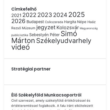
Címkefelhő
2025
2022
2023
2024
2021
2026
Budapest
Hargita Népe
Haáz
Csíkszereda
jegyzet
Kolozsvár
Rezső Múzeum
Magyarország
Simó
Sebestyén Péter
publicisztika
Márton
Székelyudvarhely
videó
Stratégiai partner
Élő Székelyföld Munkacsoportról
Civil szervezet, amely székelyföldi értékőrzéssel és
értékteremtéssel foglalkozik. A falu iránt elkötelezett