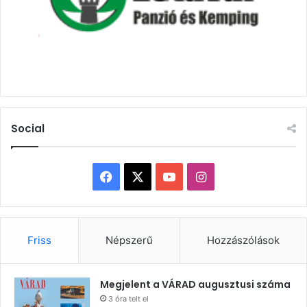
Social
Facebook
X
YouTube
Instagram
Friss
Népszerű
Hozzászólások
Megjelent a VÁRAD augusztusi száma
3 óra telt el