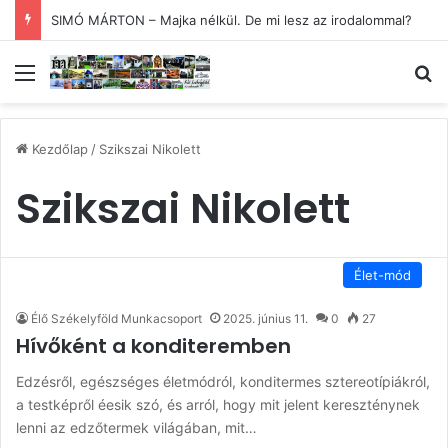
SIMÓ MÁRTON – Majka nélkül. De mi lesz az irodalommal?
Menü
Ke
Kezdőlap
/
Szikszai Nikolett
Szikszai Nikolett
Élet-mód
Élő Székelyföld Munkacsoport
2025. június 11.
0
27
Hívőként a konditeremben
Edzésről, egészséges életmódról, konditermes sztereotípiákról,
a testképről éesik szó, és arról, hogy mit jelent kereszténynek
lenni az edzőtermek világában, mit…