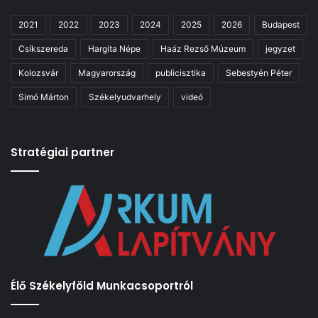
2021
2022
2023
2024
2025
2026
Budapest
Csíkszereda
Hargita Népe
Haáz Rezső Múzeum
jegyzet
Kolozsvár
Magyarország
publicisztika
Sebestyén Péter
Simó Márton
Székelyudvarhely
videó
Stratégiai partner
Élő Székelyföld Munkacsoportról