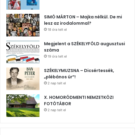
SIMÓ MÁRTON – Majka nélkül. De mi
lesz az irodalommal?
18 óra telt el
Megjelent a SZÉKELYFÖLD augusztusi
száma
19 óra telt el
SZÉKELYMUZSNA – Dicsértessék,
„plébános úr”!
2 nap telt el
X. HOMORÓDMENTI NEMZETKÖZI
FOTÓTÁBOR
2 nap telt el