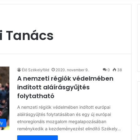
i Tanács
Élő Székelyföld
2020. november 9.
0
38
A nemzeti régiók védelmében
indított aláírásgyűjtés
folytatható
A nemzeti régiók védelmében indított európai
aláírásgyűjtés folytatásában és egy új európai
etnoregionáls mozgalom megalapozásában
ly
reménykedik a kezdeményezést elindító Székely…