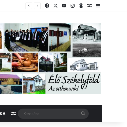
Facebook
X
YouTube
Instagram
Belépés
Véletlen cikk
Oldalsáv
Véletlen cikk
Keresés:
IKA