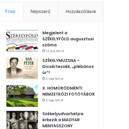
Friss
Népszerű
Hozzászólások
Megjelent a
SZÉKELYFÖLD augusztusi
száma
13 óra telt el
SZÉKELYMUZSNA –
Dicsértessék, „plébános
úr”!
2 nap telt el
X. HOMORÓDMENTI
NEMZETKÖZI FOTÓTÁBOR
2 nap telt el
Székelyudvarhelyre
érkezik a MAGYAR
MENYASSZONY