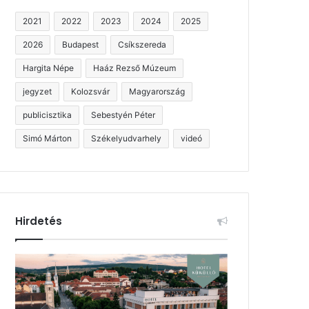
2021
2022
2023
2024
2025
2026
Budapest
Csíkszereda
Hargita Népe
Haáz Rezső Múzeum
jegyzet
Kolozsvár
Magyarország
publicisztika
Sebestyén Péter
Simó Márton
Székelyudvarhely
videó
Hirdetés