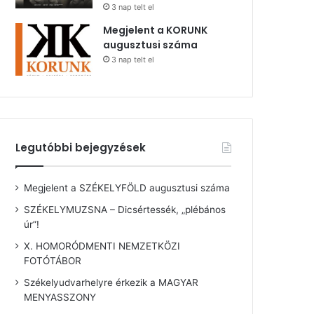
3 nap telt el
Megjelent a KORUNK
augusztusi száma
3 nap telt el
Legutóbbi bejegyzések
Megjelent a SZÉKELYFÖLD augusztusi száma
SZÉKELYMUZSNA – Dicsértessék, „plébános
úr”!
X. HOMORÓDMENTI NEMZETKÖZI
FOTÓTÁBOR
Székelyudvarhelyre érkezik a MAGYAR
MENYASSZONY