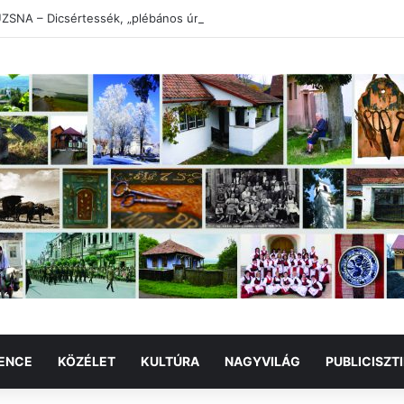
SNA – Dicsértessék, „plébános úr”!
ENCE
KÖZÉLET
KULTÚRA
NAGYVILÁG
PUBLICISZT