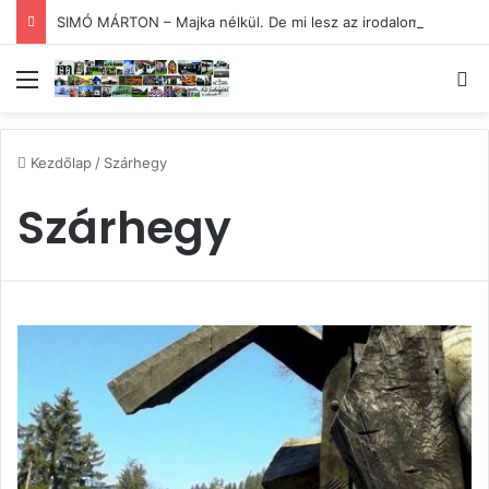
SIMÓ MÁRTON – Majka nélkül. De mi lesz az irodalommal?
Menü
Ke
Kezdőlap
/
Szárhegy
Szárhegy