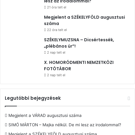
lesz az irodalommal?
21 óra telt el
Megjelent a SZÉKELYFÖLD augusztusi
száma
22 óra telt el
SZÉKELYMUZSNA – Dicsértessék,
„plébános úr”!
2 nap telt el
X. HOMORÓDMENTI NEMZETKÖZI
FOTÓTÁBOR
2 nap telt el
Legutóbbi bejegyzések
Megjelent a VÁRAD augusztusi száma
SIMÓ MÁRTON – Majka nélkül. De mi lesz az irodalommal?
Megjelent a SZÉKELYFÖLD augusztusi száma