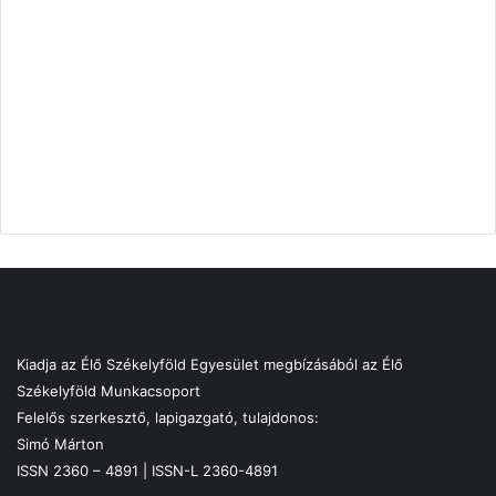
Kiadja az Élő Székelyföld Egyesület megbízásából az Élő
Székelyföld Munkacsoport
Felelős szerkesztő, lapigazgató, tulajdonos:
Simó Márton
ISSN 2360 – 4891 | ISSN-L 2360-4891