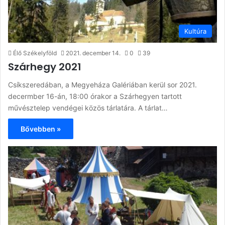
Kultúra
Élő Székelyföld
2021. december 14.
0
39
Szárhegy 2021
Csíkszeredában, a Megyeháza Galériában kerül sor 2021.
decermber 16-án, 18:00 órakor a Szárhegyen tartott
művésztelep vendégei közös tárlatára. A tárlat…
Bővebben »