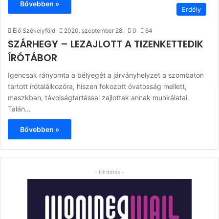
Bővebben »
Erdély
Élő Székelyföld
2020. szeptember 28.
0
64
SZÁRHEGY – LEZAJLOTT A TIZENKETTEDIK
ÍRÓTÁBOR
Igencsak rányomta a bélyegét a járványhelyzet a szombaton
tartott írótalálkozóra, hiszen fokozott óvatosság mellett,
maszkban, távolságtartással zajlottak annak munkálatai.
Talán…
Bővebben »
- Hirdetés -