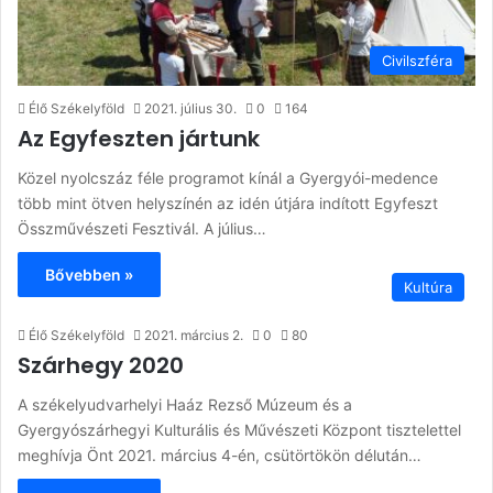
Civilszféra
Élő Székelyföld
2021. július 30.
0
164
Az Egyfeszten jártunk
Közel nyolcszáz féle programot kínál a Gyergyói-medence
több mint ötven helyszínén az idén útjára indított Egyfeszt
Összművészeti Fesztivál. A július…
Bővebben »
Kultúra
Élő Székelyföld
2021. március 2.
0
80
Szárhegy 2020
A székelyudvarhelyi Haáz Rezső Múzeum és a
Gyergyószárhegyi Kulturális és Művészeti Központ tisztelettel
meghívja Önt 2021. március 4-én, csütörtökön délután…