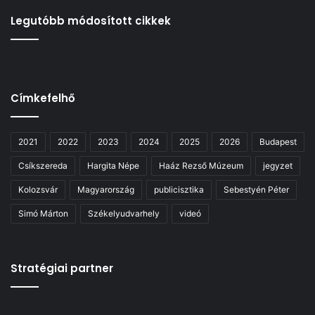
Legutóbb módosított cikkek
Címkefelhő
2021
2022
2023
2024
2025
2026
Budapest
Csíkszereda
Hargita Népe
Haáz Rezső Múzeum
jegyzet
Kolozsvár
Magyarország
publicisztika
Sebestyén Péter
Simó Márton
Székelyudvarhely
videó
Stratégiai partner