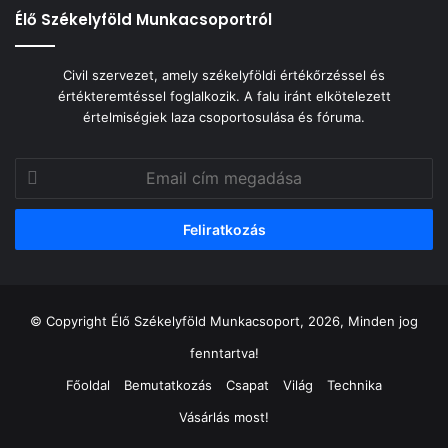
Élő Székelyföld Munkacsoportról
Civil szervezet, amely székelyföldi értékőrzéssel és
értékteremtéssel foglalkozik. A falu iránt elkötelezett
értelmiségiek laza csoportosulása és fóruma.
Email
cím
megadása
© Copyright Élő Székelyföld Munkacsoport, 2026, Minden jog
fenntartva!
Főoldal
Bemutatkozás
Csapat
Világ
Technika
Vásárlás most!