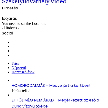
videó
Székelyudvarhely
Hirdetés
Időjárás
You need to set the Location.
- Hirdetés -
Social
Facebook
X
YouTube
Instagram
Friss
Népszerű
Hozzászólások
HOMORÓDALMÁS – Medve járt a kertben!
10 óra telt el
ETTŐL MÉG NEM ÁRAD – Megérkezett az eső a
Duna vízgyűjtőjébe