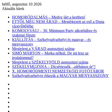
hétfő, augusztus 10 2026
Aktuális hírek
HOMORÓDALMÁS – Medve járt a kertben!
ETTŐL MÉG NEM ÁRAD – Megérkezett az eső a Duna
vízgyűjtőjébe
KOMOLYSÁG! – 30. Minimum Party alkotótábor és
szakmai fórum
KIÁLLÍTÁS – Székelyudvarhelyi és magyar – és
menyasszony
Megjelent a VÁRAD augusztusi száma
SIMÓ MÁRTON – Majka nélkül. De mi lesz az
irodalommal?
Megjelent a SZÉKELYFÖLD augusztusi száma
SZÉKELYMUZSNA – Dicsértessék, „plébános úr”!
X. HOMORÓDMENTI NEMZETKÖZI FOTÓTÁBOR
Székelyudvarhelyre érkezik a MAGYAR MENYASSZONY
Facebook
X
YouTube
Instagram
Belépés
Véletlen
cikk
Oldalsáv