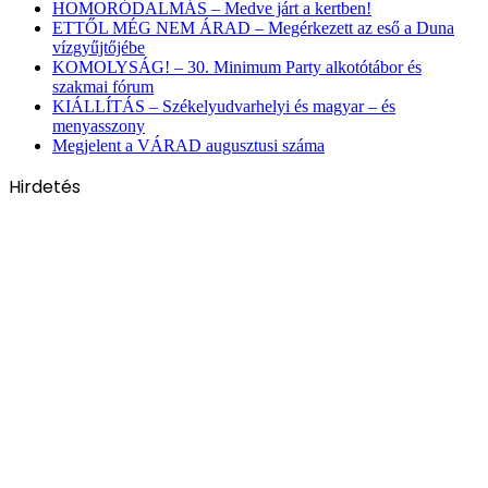
HOMORÓDALMÁS – Medve járt a kertben!
ETTŐL MÉG NEM ÁRAD – Megérkezett az eső a Duna
vízgyűjtőjébe
KOMOLYSÁG! – 30. Minimum Party alkotótábor és
szakmai fórum
KIÁLLÍTÁS – Székelyudvarhelyi és magyar – és
menyasszony
Megjelent a VÁRAD augusztusi száma
Hirdetés