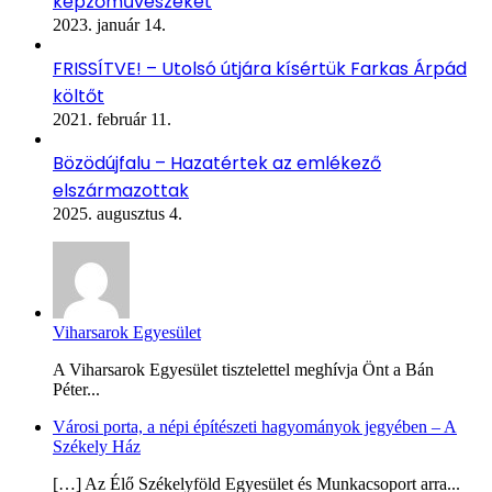
képzőművészeket
2023. január 14.
FRISSÍTVE! – Utolsó útjára kísértük Farkas Árpád
költőt
2021. február 11.
Bözödújfalu – Hazatértek az emlékező
elszármazottak
2025. augusztus 4.
Viharsarok Egyesület
A Viharsarok Egyesület tisztelettel meghívja Önt a Bán
Péter...
Városi porta, a népi építészeti hagyományok jegyében – A
Székely Ház
[…] Az Élő Székelyföld Egyesület és Munkacsoport arra...