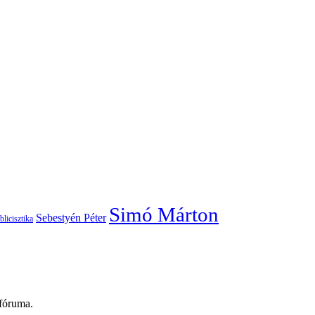
Simó Márton
Sebestyén Péter
blicisztika
 fóruma.