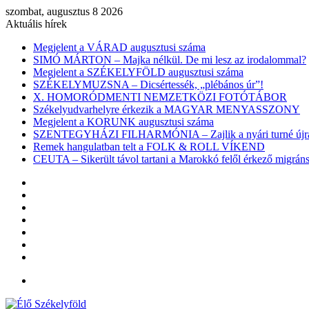
szombat, augusztus 8 2026
Aktuális hírek
Megjelent a VÁRAD augusztusi száma
SIMÓ MÁRTON – Majka nélkül. De mi lesz az irodalommal?
Megjelent a SZÉKELYFÖLD augusztusi száma
SZÉKELYMUZSNA – Dicsértessék, „plébános úr”!
X. HOMORÓDMENTI NEMZETKÖZI FOTÓTÁBOR
Székelyudvarhelyre érkezik a MAGYAR MENYASSZONY
Megjelent a KORUNK augusztusi száma
SZENTEGYHÁZI FILHARMÓNIA – Zajlik a nyári turné újra
Remek hangulatban telt a FOLK & ROLL VÍKEND
CEUTA – Sikerült távol tartani a Marokkó felől érkező migr
Facebook
X
YouTube
Instagram
Belépés
Véletlen
cikk
Oldalsáv
Menü