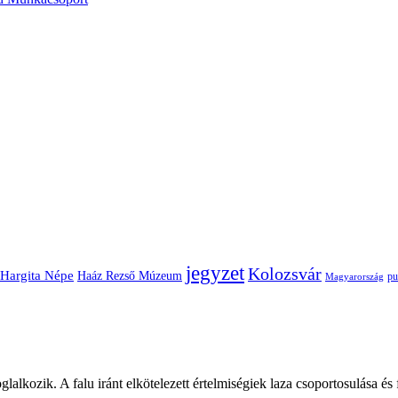
jegyzet
Kolozsvár
Hargita Népe
Haáz Rezső Múzeum
pu
Magyarország
glalkozik. A falu iránt elkötelezett értelmiségiek laza csoportosulása és