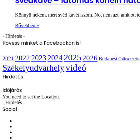
Svédkávé – látomás koffein hatá
Könnyű nekem, mert svéd kávét iszom. No, nem azt, amit ott 
Bővebben »
- Hirdetés -
Kövess minket a Facebookon is!
2025
2022
2023
2024
2026
2021
Budapest
Csíkszereda
videó
Székelyudvarhely
Hirdetés
Időjárás
You need to set the Location.
- Hirdetés -
Social
Facebook
X
YouTube
Instagram