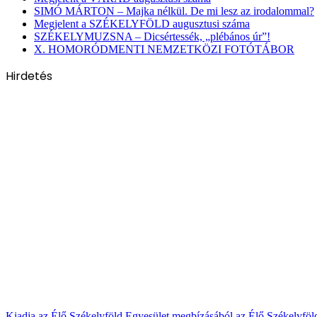
SIMÓ MÁRTON – Majka nélkül. De mi lesz az irodalommal?
Megjelent a SZÉKELYFÖLD augusztusi száma
SZÉKELYMUZSNA – Dicsértessék, „plébános úr”!
X. HOMORÓDMENTI NEMZETKÖZI FOTÓTÁBOR
Hirdetés
Kiadja az Élő Székelyföld Egyesület megbízásából az Élő Székelyfö