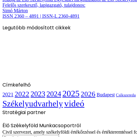
Felelős szerkesztő, lapigazgató, tulajdonos:
Simó Márton
ISSN 2360 – 4891 | ISSN-L 2360-4891
Legutóbb módosított cikkek
Címkefelhő
2025
2022
2023
2024
2026
2021
Budapest
Csíkszereda
videó
Székelyudvarhely
Stratégiai partner
Élő Székelyföld Munkacsoportról
Civil szervezet, amely székelyföldi értékőrzéssel és értékteremtéssel fo