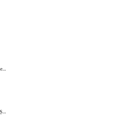
...
...