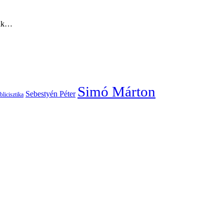
sak…
Simó Márton
Sebestyén Péter
blicisztika