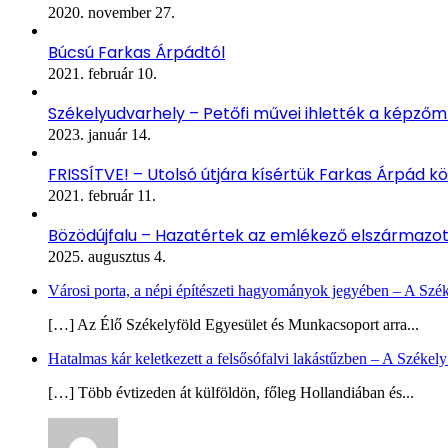
2020. november 27.
Búcsú Farkas Árpádtól
2021. február 10.
Székelyudvarhely – Petőfi művei ihlették a képző
2023. január 14.
FRISSÍTVE! – Utolsó útjára kísértük Farkas Árpád kö
2021. február 11.
Bözödújfalu – Hazatértek az emlékező elszármazo
2025. augusztus 4.
Városi porta, a népi építészeti hagyományok jegyében – A Szé
[…] Az Élő Székelyföld Egyesület és Munkacsoport arra...
Hatalmas kár keletkezett a felsősófalvi lakástűzben – A Székel
[…] Több évtizeden át külföldön, főleg Hollandiában és...