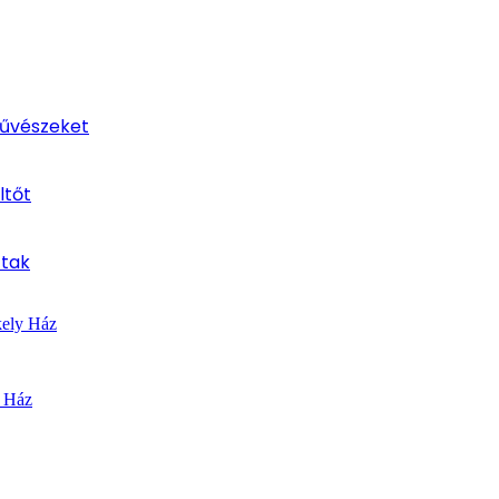
művészeket
ltőt
ttak
kely Ház
y Ház