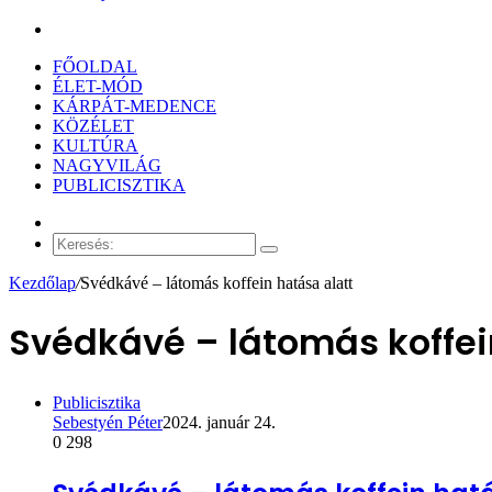
Keresés:
FŐOLDAL
ÉLET-MÓD
KÁRPÁT-MEDENCE
KÖZÉLET
KULTÚRA
NAGYVILÁG
PUBLICISZTIKA
Véletlen
cikk
Keresés:
Kezdőlap
/
Svédkávé – látomás koffein hatása alatt
Svédkávé – látomás koffei
Publicisztika
Sebestyén Péter
2024. január 24.
0
298