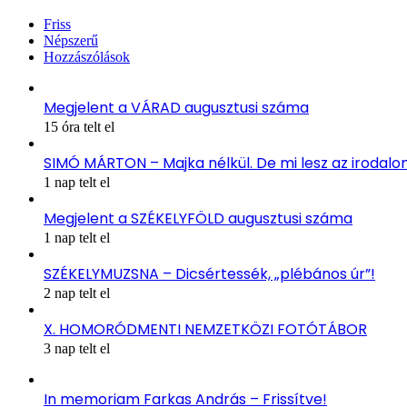
Friss
Népszerű
Hozzászólások
Megjelent a VÁRAD augusztusi száma
15 óra telt el
SIMÓ MÁRTON – Majka nélkül. De mi lesz az irodal
1 nap telt el
Megjelent a SZÉKELYFÖLD augusztusi száma
1 nap telt el
SZÉKELYMUZSNA – Dicsértessék, „plébános úr”!
2 nap telt el
X. HOMORÓDMENTI NEMZETKÖZI FOTÓTÁBOR
3 nap telt el
In memoriam Farkas András – Frissítve!