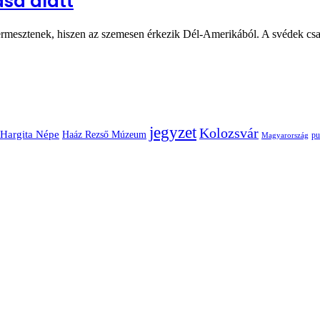
sa alatt
termesztenek, hiszen az szemesen érkezik Dél-Amerikából. A svédek c
jegyzet
Kolozsvár
Hargita Népe
Haáz Rezső Múzeum
pu
Magyarország