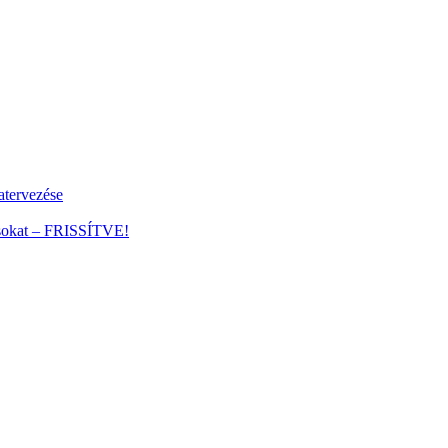
tervezése
ánsokat – FRISSÍTVE!