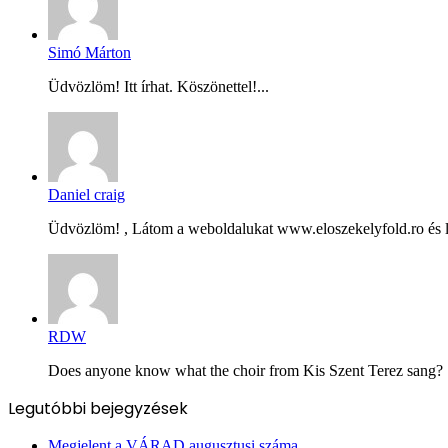
Simó Márton
Üdvözlöm! Itt írhat. Köszönettel!...
Daniel craig
Üdvözlöm! , Látom a weboldalukat www.eloszekelyfold.ro és le
RDW
Does anyone know what the choir from Kis Szent Terez sang? Ș
Legutóbbi bejegyzések
Megjelent a VÁRAD augusztusi száma