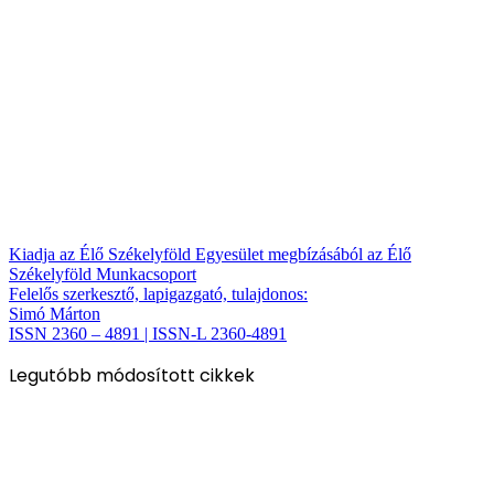
Kiadja az Élő Székelyföld Egyesület megbízásából az Élő
Székelyföld Munkacsoport
Felelős szerkesztő, lapigazgató, tulajdonos:
Simó Márton
ISSN 2360 – 4891 | ISSN-L 2360-4891
Legutóbb módosított cikkek