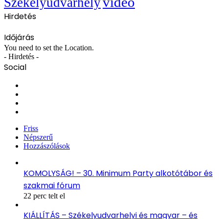
videó
Székelyudvarhely
Hirdetés
Időjárás
You need to set the Location.
- Hirdetés -
Social
Facebook
X
YouTube
Instagram
Friss
Népszerű
Hozzászólások
KOMOLYSÁG! – 30. Minimum Party alkotótábor és
szakmai fórum
22 perc telt el
KIÁLLÍTÁS – Székelyudvarhelyi és magyar – és