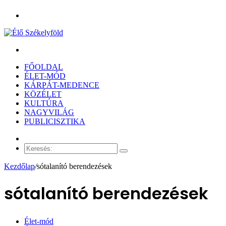
Menü
Keresés:
FŐOLDAL
ÉLET-MÓD
KÁRPÁT-MEDENCE
KÖZÉLET
KULTÚRA
NAGYVILÁG
PUBLICISZTIKA
Véletlen
cikk
Keresés:
Kezdőlap
/
sótalanító berendezések
sótalanító berendezések
Élet-mód