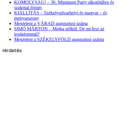
KOMOLYSÁG! – 30. Minimum Party alkotótábor és
szakmai fórum
KIÁLLÍTÁS – Székelyudvarhelyi és magyar – és
menyasszony
Megjelent a VÁRAD augusztusi száma
SIMÓ MÁRTON – Majka nélkül. De mi lesz az
irodalommal?
Megjelent a SZÉKELYFÖLD augusztusi száma
Hirdetés