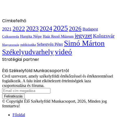
Címkefelhő
2025
2022
2023
2024
2026
2021
Budapest
jegyzet
Kolozsvár
Hargita Népe
Haáz Rezső Múzeum
Csíkszereda
Simó Márton
Sebestyén Péter
publicisztika
Magyarország
videó
Székelyudvarhely
Stratégiai partner
Élő Székelyföld Munkacsoportról
Civil szervezet, amely székelyföldi értékőrzéssel és értékteremtéssel
foglalkozik. A falu iránt elkötelezett értelmiségiek laza
csoportosulása és fóruma.
Email
cím
megadása
© Copyright Élő Székelyföld Munkacsoport, 2026, Minden jog
fenntartva!
Főoldal