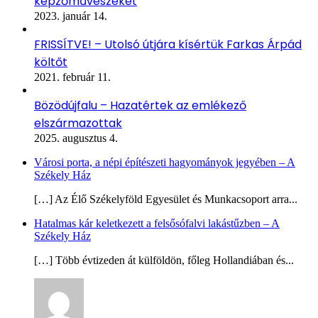
képzőművészeket
2023. január 14.
FRISSÍTVE! – Utolsó útjára kísértük Farkas Árpád
költőt
2021. február 11.
Bözödújfalu – Hazatértek az emlékező
elszármazottak
2025. augusztus 4.
Városi porta, a népi építészeti hagyományok jegyében – A
Székely Ház
[…] Az Élő Székelyföld Egyesület és Munkacsoport arra...
Hatalmas kár keletkezett a felsősófalvi lakástűzben – A
Székely Ház
[…] Több évtizeden át külföldön, főleg Hollandiában és...