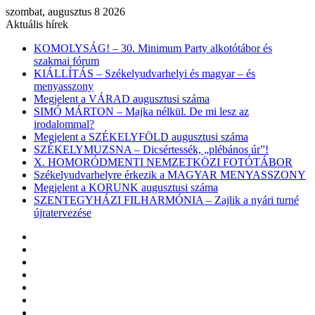
szombat, augusztus 8 2026
Aktuális hírek
KOMOLYSÁG! – 30. Minimum Party alkotótábor és
szakmai fórum
KIÁLLÍTÁS – Székelyudvarhelyi és magyar – és
menyasszony
Megjelent a VÁRAD augusztusi száma
SIMÓ MÁRTON – Majka nélkül. De mi lesz az
irodalommal?
Megjelent a SZÉKELYFÖLD augusztusi száma
SZÉKELYMUZSNA – Dicsértessék, „plébános úr”!
X. HOMORÓDMENTI NEMZETKÖZI FOTÓTÁBOR
Székelyudvarhelyre érkezik a MAGYAR MENYASSZONY
Megjelent a KORUNK augusztusi száma
SZENTEGYHÁZI FILHARMÓNIA – Zajlik a nyári turné
újratervezése
Facebook
X
YouTube
Instagram
Belépés
Véletlen
cikk
Oldalsáv