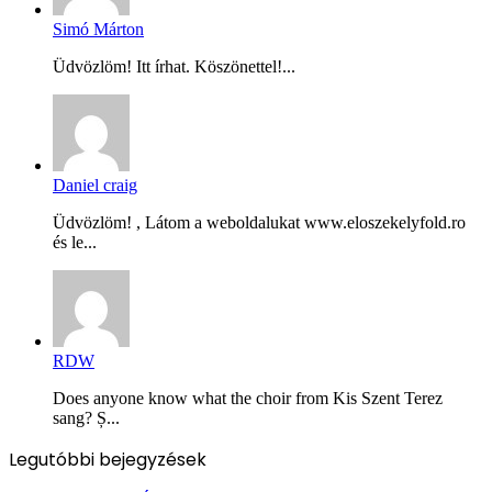
Simó Márton
Üdvözlöm! Itt írhat. Köszönettel!...
Daniel craig
Üdvözlöm! , Látom a weboldalukat www.eloszekelyfold.ro
és le...
RDW
Does anyone know what the choir from Kis Szent Terez
sang? Ș...
Legutóbbi bejegyzések