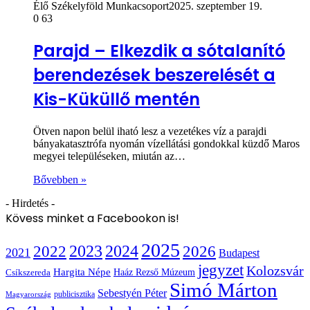
Élő Székelyföld Munkacsoport
2025. szeptember 19.
0
63
Parajd – Elkezdik a sótalanító
berendezések beszerelését a
Kis-Küküllő mentén
Ötven napon belül iható lesz a vezetékes víz a parajdi
bányakatasztrófa nyomán vízellátási gondokkal küzdő Maros
megyei településeken, miután az…
Bővebben »
- Hirdetés -
Kövess minket a Facebookon is!
2025
2022
2023
2024
2026
2021
Budapest
jegyzet
Kolozsvár
Hargita Népe
Haáz Rezső Múzeum
Csíkszereda
Simó Márton
Sebestyén Péter
publicisztika
Magyarország