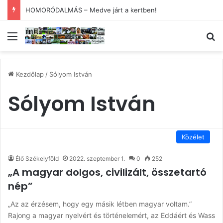
HOMORÓDALMÁS – Medve járt a kertben!
Menü
Ke
Kezdőlap
/
Sólyom István
Sólyom István
Közélet
Élő Székelyföld
2022. szeptember 1.
0
252
„A magyar dolgos, civilizált, összetartó
nép”
„Az az érzésem, hogy egy másik létben magyar voltam.”
Rajong a magyar nyelvért és történelemért, az Eddáért és Wass