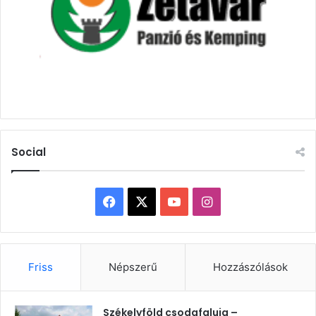
Social
Facebook
X
YouTube
Instagram
Friss
Népszerű
Hozzászólások
Székelyföld csodafaluja –