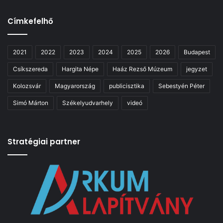
Címkefelhő
2021
2022
2023
2024
2025
2026
Budapest
Csíkszereda
Hargita Népe
Haáz Rezső Múzeum
jegyzet
Kolozsvár
Magyarország
publicisztika
Sebestyén Péter
Simó Márton
Székelyudvarhely
videó
Stratégiai partner