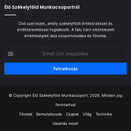
Élő Székelyföld Munkacsoportról
Civil szervezet, amely székelyföldi értékőrzéssel és
értékteremtéssel foglalkozik. A falu iránt elkötelezett
értelmiségiek laza csoportosulása és fóruma.
Email
cím
megadása
© Copyright Élő Székelyföld Munkacsoport, 2026, Minden jog
fenntartva!
Főoldal
Bemutatkozás
Csapat
Világ
Technika
Vásárlás most!