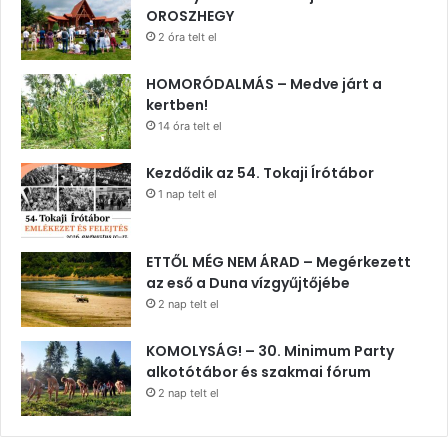
OROSZHEGY
2 óra telt el
HOMORÓDALMÁS – Medve járt a
kertben!
14 óra telt el
Kezdődik az 54. Tokaji Írótábor
1 nap telt el
ETTŐL MÉG NEM ÁRAD – Megérkezett
az eső a Duna vízgyűjtőjébe
2 nap telt el
KOMOLYSÁG! – 30. Minimum Party
alkotótábor és szakmai fórum
2 nap telt el