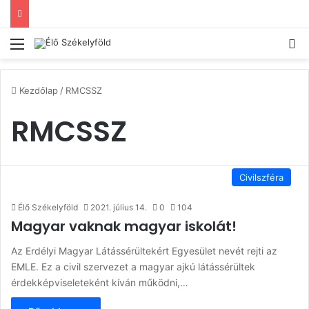
Menü
Ke
Kezdőlap
/
RMCSSZ
RMCSSZ
Civilszféra
Élő Székelyföld
2021. július 14.
0
104
Magyar vaknak magyar iskolát!
Az Erdélyi Magyar Látássérültekért Egyesület nevét rejti az
EMLE. Ez a civil szervezet a magyar ajkú látássérültek
érdekképviseleteként kíván működni,…