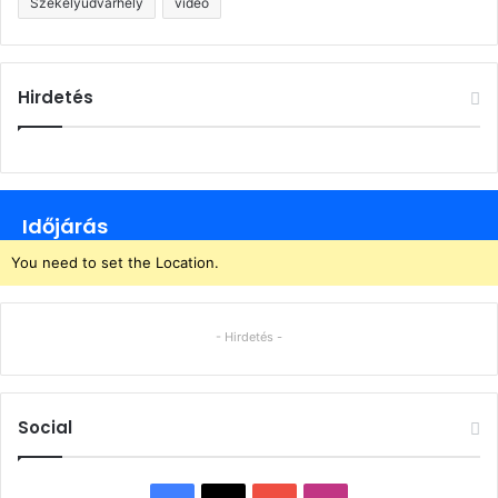
Székelyudvarhely
videó
Hirdetés
Időjárás
You need to set the Location.
- Hirdetés -
Social