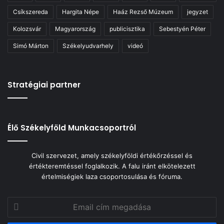
Csíkszereda
Hargita Népe
Haáz Rezső Múzeum
jegyzet
Kolozsvár
Magyarország
publicisztika
Sebestyén Péter
Simó Márton
Székelyudvarhely
videó
Stratégiai partner
Élő Székelyföld Munkacsoportról
Civil szervezet, amely székelyföldi értékőrzéssel és
értékteremtéssel foglalkozik. A falu iránt elkötelezett
értelmiségiek laza csoportosulása és fóruma.
Email
cím
megadása