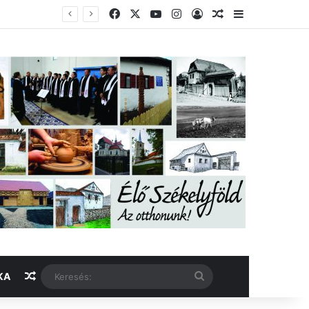
Facebook
X
YouTube
Instagram
Belépés
Véletlen cikk
Oldalsáv
Véletlen cikk
Keresés:
KA