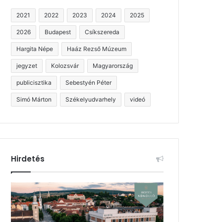
2021
2022
2023
2024
2025
2026
Budapest
Csíkszereda
Hargita Népe
Haáz Rezső Múzeum
jegyzet
Kolozsvár
Magyarország
publicisztika
Sebestyén Péter
Simó Márton
Székelyudvarhely
videó
Hirdetés