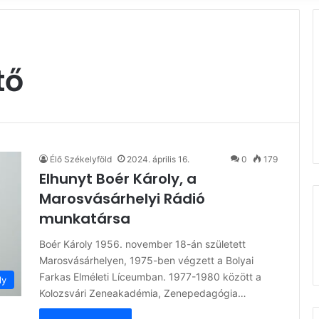
tő
Élő Székelyföld
2024. április 16.
0
179
Elhunyt Boér Károly, a
Marosvásárhelyi Rádió
munkatársa
Boér Károly 1956. november 18-án született
Marosvásárhelyen, 1975-ben végzett a Bolyai
Farkas Elméleti Líceumban. 1977-1980 között a
ly
Kolozsvári Zeneakadémia, Zenepedagógia…