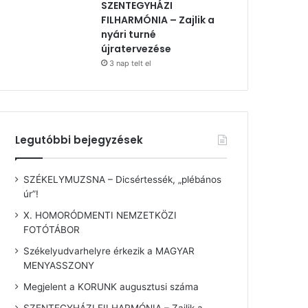
SZENTEGYHÁZI
FILHARMÓNIA – Zajlik a
nyári turné
újratervezése
3 nap telt el
Legutóbbi bejegyzések
SZÉKELYMUZSNA – Dicsértessék, „plébános
úr”!
X. HOMORÓDMENTI NEMZETKÖZI
FOTÓTÁBOR
Székelyudvarhelyre érkezik a MAGYAR
MENYASSZONY
Megjelent a KORUNK augusztusi száma
SZENTEGYHÁZI FILHARMÓNIA – Zajlik a