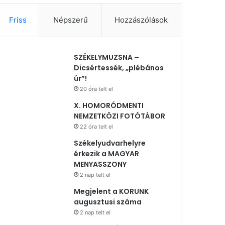
Friss
Népszerű
Hozzászólások
SZÉKELYMUZSNA –
Dicsértessék, „plébános
úr”!
20 óra telt el
X. HOMORÓDMENTI
NEMZETKÖZI FOTÓTÁBOR
22 óra telt el
Székelyudvarhelyre
érkezik a MAGYAR
MENYASSZONY
2 nap telt el
Megjelent a KORUNK
augusztusi száma
2 nap telt el