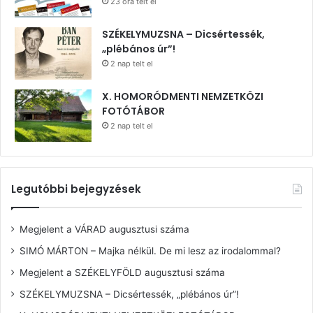
23 óra telt el
SZÉKELYMUZSNA – Dicsértessék,
„plébános úr”!
2 nap telt el
X. HOMORÓDMENTI NEMZETKÖZI
FOTÓTÁBOR
2 nap telt el
Legutóbbi bejegyzések
Megjelent a VÁRAD augusztusi száma
SIMÓ MÁRTON – Majka nélkül. De mi lesz az irodalommal?
Megjelent a SZÉKELYFÖLD augusztusi száma
SZÉKELYMUZSNA – Dicsértessék, „plébános úr”!