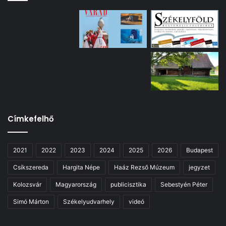
Címkefelhő
2021
2022
2023
2024
2025
2026
Budapest
Csíkszereda
Hargita Népe
Haáz Rezső Múzeum
jegyzet
Kolozsvár
Magyarország
publicisztika
Sebestyén Péter
Simó Márton
Székelyudvarhely
videó