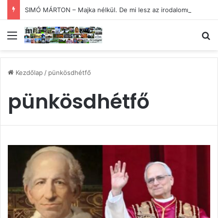
SIMÓ MÁRTON – Majka nélkül. De mi lesz az irodalommal?
Menü
Ke
Kezdőlap
/
pünkösdhétfő
pünkösdhétfő