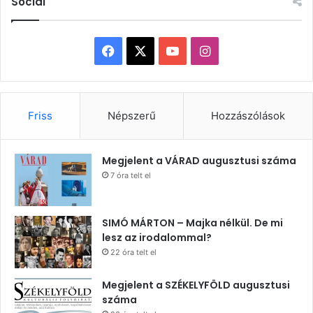
Social
Facebook
X
YouTube
Instagram
Friss
Népszerű
Hozzászólások
Megjelent a VÁRAD augusztusi száma
7 óra telt el
SIMÓ MÁRTON – Majka nélkül. De mi
lesz az irodalommal?
22 óra telt el
Megjelent a SZÉKELYFÖLD augusztusi
száma