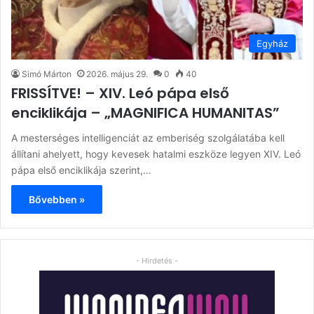
Egyház
Simó Márton
2026. május 29.
0
40
FRISSÍTVE! – XIV. Leó pápa első
enciklikája – „MAGNIFICA HUMANITAS”
A mesterséges intelligenciát az emberiség szolgálatába kell
állítani ahelyett, hogy kevesek hatalmi eszköze legyen XIV. Leó
pápa első enciklikája szerint,…
Bővebben »
- Hirdetés -